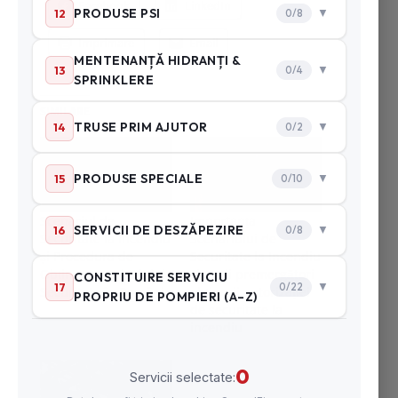
Facebook
LinkedIn
Imprimare
Email
SIMILARE
Scenariul de
Importanța
Securitate la Incendiu
Scenariului de
și Procedura de
Securitate la Incendiu
Obținere a Avizului de
și pașii premergători
Securitate în România
obținerii autorizației
de securitate la
incendiu