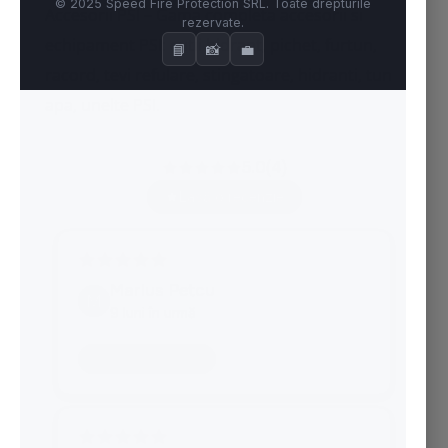
Accesorii PSI – Gama completa accesorii si
echipament PSI:
cutii hidrant
,
pichet
, furtun,
racord, tevi refulare,
stingatoare
, hidranti, tun
apa, unelte PSI.