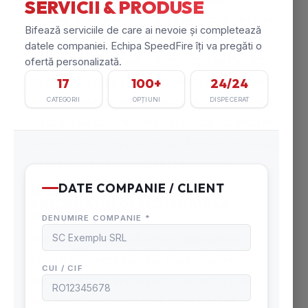
vigoare. Aceste scenarii sunt verificate de către
verificatorii de proiecte atestați de Ministerul
Dezvoltării Regionale și Administrației Publice
(M.D.R.A.P.) și fac parte din oferta noastră de
servicii. Dacă nu există planuri de arhitectură și
instalații ale clădirii, arhitecții noștri pot întocmi
aceste planuri separat, cu tarifare distinctă față
de
scenariul de securitate la incendiu
.
II.
OBȚINEREA AVIZULUI ȘI
AUTORIZAȚIEI DE SECURITATE LA
INCENDIU
:
SpeedFire.ro vă oferă servicii specializate
pentru obținerea avizului și autorizației de
securitate la incendiu pentru construcții noi
sau pentru modernizarea construcțiilor