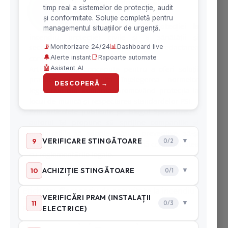
la
Consultant PSI SU
Speed Fire
Protection
Dedicat domeniului
protecției la
incendiu
, protecției civile și a sănătății și
securității în muncă, cu experiență în redactarea
conținutului educativ și informativ.
Articolele sunt concepute pentru a oferi soluții
practice și a facilita înțelegerea normelor
legislative din România, promovând protecția la
locul de muncă și respectarea standardelor PSI.
Prin articolele publicate pe blogul SpeedFire.ro,
autorul își propune să sprijine companiile și
organizațiile să adopte măsuri preventive, să-și
pregătească echipele și să mențină conformitatea
cu reglementările legale.
Etichete:
scenariu de securitate la incendiu
PARTAJEAZĂ ASTA: