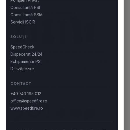
Echipament PSI
& Accesorii
Magazin online de echipamente si accesorii PSI.
Stingatoare incendiu
,
hidranti
, tevi refulare,
furtunuri, racorduri, substante de stingere.
Gamă completă de echipament și accesorii
PSI