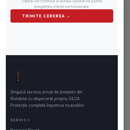
Ce este scenariul
preliminar de
securitate la
incendiu?
A fost de ajutor articolul?
Da
Nu