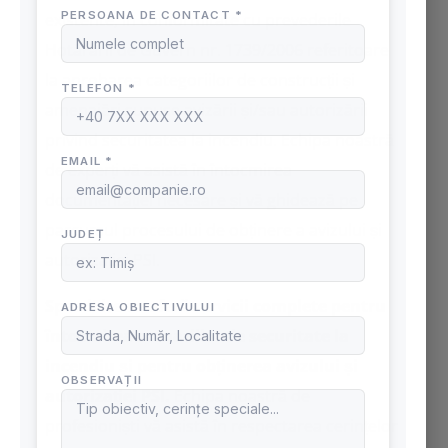
existente, în conformitate cu prevederile
Hotărârii de Guvern nr. 1739/2006 referitoare
la aprobarea categoriilor de construcții și
amenajări supuse avizării și/sau autorizării
privind securitatea la incendiu. Echipa noastră
de experți vă asistă în întocmirea
documentației necesare și vă ghidează pe
parcursul procesului de obținere a avizului și
autorizației PSI.
SpeedFire.ro oferă servicii complete pentru
întocmirea scenariilor de securitate la
incendiu și pentru obținerea avizului și
autorizației PSI.
Echipa noastră de
profesioniști vă asistă în respectarea cerințelor