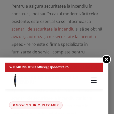
Pentru a asigura securitatea la incendiu în
construcții noi sau în cazul modernizării celor
existente, este esențial să se întocmească
scenarii de securitate la incendiu
și să se obțină
avizul și autorizația de securitate la incendiu
.
SpeedFire.ro este o firmă specializată în
furnizarea de servicii complete pentru
întocmirea scenariilor de securitate la incendiu
și pentru obținerea avizului și autorizației PSI.
I.
SCENARII DE SECURITATE LA
INCENDIU
:
SpeedFire.ro este abilitată să întocmească
scenarii de securitate la incendiu conform
cerințelor fundamentale de securitate la
incendiu, în conformitate cu legislația în