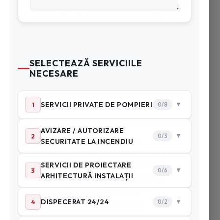
de securitate la incendiu conform legislației în
vigoare, asigurându-vă că construcțiile
dumneavoastră sunt în conformitate cu
normele de siguranță. Pentru mai multe detalii
și pentru a solicita informații,
accesați pagina
noastră de contact
. De asemenea, puteți
vizualiza proiectele noastre realizate accesând
pagina noastră de Facebook
.