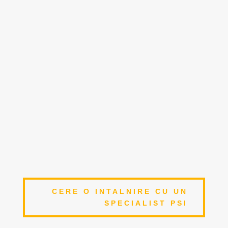
9
SPECIALIZARE SI TRAINING
Un pompier greseste o singura data
9
ACOPERIRE NATIONALA
Centre operationale la nivel national
9
ECHIPAMENTE DE CALITATE
Echipamente de lucru avizate si certificate
CERE O INTALNIRE CU UN
SPECIALIST PSI