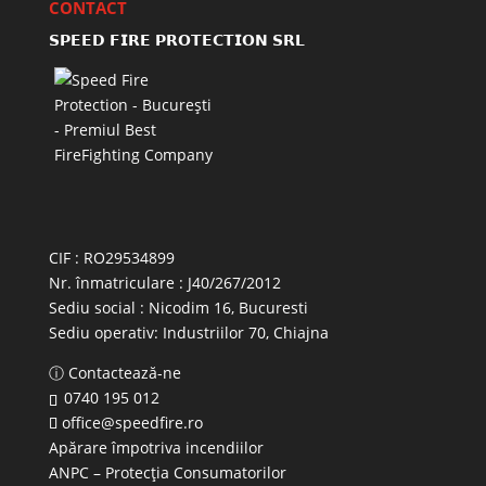
CONTACT
𝗦𝗣𝗘𝗘𝗗 𝗙𝗜𝗥𝗘 𝗣𝗥𝗢𝗧𝗘𝗖𝗧𝗜𝗢𝗡 𝗦𝗥𝗟
CIF : RO29534899
Nr. înmatriculare : J40/267/2012
Sediu social : Nicodim 16, Bucuresti
Sediu operativ:
Industriilor 70, Chiajna
ⓘ Contactează-ne
0740 195 012
office@speedfire.ro
Apărare împotriva incendiilor
ANPC
– Protecția Consumatorilor