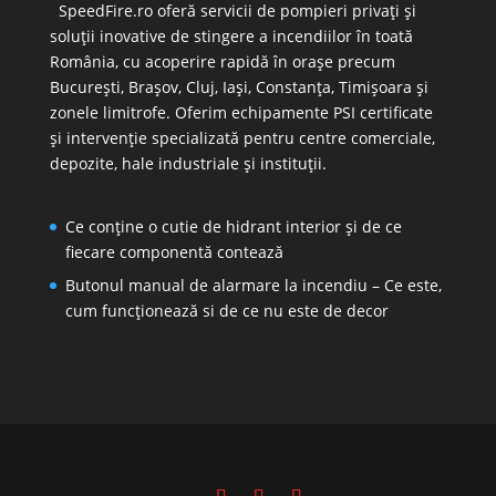
SpeedFire.ro oferă servicii de pompieri privați și
soluții inovative de stingere a incendiilor în toată
România, cu acoperire rapidă în orașe precum
București, Brașov, Cluj, Iași, Constanța, Timișoara și
zonele limitrofe. Oferim echipamente PSI certificate
și intervenție specializată pentru centre comerciale,
depozite, hale industriale și instituții.
Ce conține o cutie de hidrant interior și de ce
fiecare componentă contează
Butonul manual de alarmare la incendiu – Ce este,
cum funcționează si de ce nu este de decor