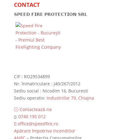
CONTACT
𝗦𝗣𝗘𝗘𝗗 𝗙𝗜𝗥𝗘 𝗣𝗥𝗢𝗧𝗘𝗖𝗧𝗜𝗢𝗡 𝗦𝗥𝗟
CIF : RO29534899
Nr. înmatriculare : J40/267/2012
Sediu social : Nicodim 16, Bucuresti
Sediu operativ:
Industriilor 70, Chiajna
ⓘ Contactează-ne
0740 195 012
office@speedfire.ro
Apărare împotriva incendiilor
ANPC
– Protecția Consumatorilor