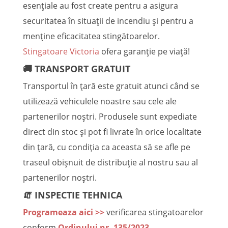
esențiale au fost create pentru a asigura
securitatea în situații de incendiu și pentru a
menține eficacitatea stingătoarelor.
Stingatoare Victoria
ofera garanție pe viață!
🚚 TRANSPORT GRATUIT
Transportul în țară este gratuit atunci când se
utilizează vehiculele noastre sau cele ale
partenerilor noștri. Produsele sunt expediate
direct din stoc și pot fi livrate în orice localitate
din țară, cu condiția ca aceasta să se afle pe
traseul obișnuit de distribuție al nostru sau al
partenerilor noștri.
🧯 INSPECTIE TEHNICA
Programeaza aici >>
verificarea stingatoarelor
conform
Ordinului nr. 135/2023