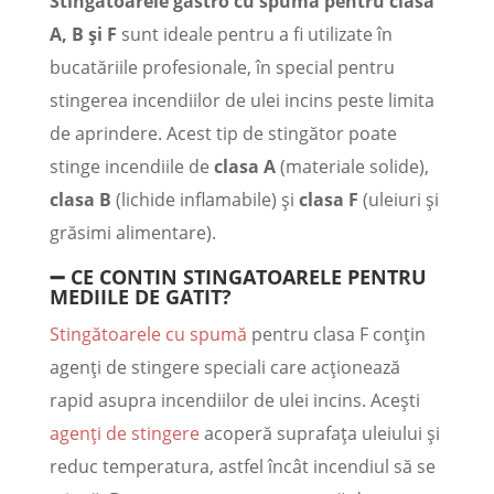
Stingătoarele gastro cu spumă pentru clasa
A, B și F
sunt ideale pentru a fi utilizate în
bucatăriile profesionale, în special pentru
stingerea incendiilor de ulei incins peste limita
de aprindere. Acest tip de stingător poate
stinge incendiile de
clasa A
(materiale solide),
clasa B
(lichide inflamabile) și
clasa F
(uleiuri și
grăsimi alimentare).
➖ CE CONTIN STINGATOARELE PENTRU
MEDIILE DE GATIT?
Stingătoarele cu spumă
pentru clasa F conțin
agenți de stingere speciali care acționează
rapid asupra incendiilor de ulei incins. Acești
agenți de stingere
acoperă suprafața uleiului și
reduc temperatura, astfel încât incendiul să se