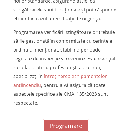
noilor standarde, asigurând astfel că
stingătoarele sunt funcționale și pot răspunde
eficient în cazul unei situații de urgență.
Programarea verificării stingătoarelor trebuie
să fie gestionată în conformitate cu cerințele
ordinului menționat, stabilind perioade
regulate de inspecție și revizuire. Este esențial
să colaborați cu profesioniști autorizați,
specializați în
întreținerea echipamentelor
antiincendiu
, pentru a vă asigura că toate
aspectele specifice ale OMAI 135/2023 sunt
respectate.
Programare