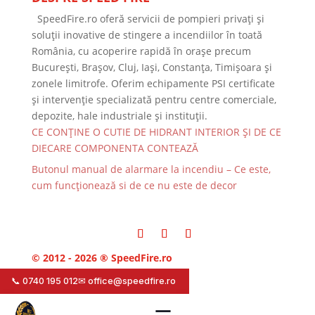
SpeedFire.ro oferă servicii de pompieri privați și
soluții inovative de stingere a incendiilor în toată
România, cu acoperire rapidă în orașe precum
București, Brașov, Cluj, Iași, Constanța, Timișoara și
zonele limitrofe. Oferim echipamente PSI certificate
și intervenție specializată pentru centre comerciale,
depozite, hale industriale și instituții.
CE CONȚINE O CUTIE DE HIDRANT INTERIOR ȘI DE CE
DIECARE COMPONENTA CONTEAZĂ
Butonul manual de alarmare la incendiu – Ce este,
cum funcționează si de ce nu este de decor
© 2012 - 2026 ® SpeedFire.ro