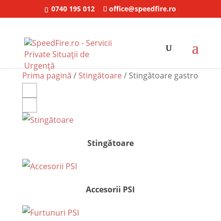
0740 195 012
office@speedfire.ro
Sale
Sale
Prima pagină
/
Stingătoare
/ Stingătoare gastro
Stingătoare
Accesorii PSI