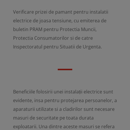
Verificare prizei de pamant pentru instalatii
electrice de joasa tensiune, cu emiterea de
buletin PRAM pentru Protectia Muncii,
Protectia Consumatorilor si de catre
Inspectoratul pentru Situatii de Urgenta.
Beneficiile folosirii unei instalații electrice sunt
evidente, insa pentru protejarea persoanelor, a
aparaturii utilizate si a cladirilor sunt necesare
masuri de securitate pe toata durata
exploatarii. Una dintre aceste masuri se refera