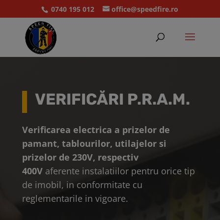
0740 195 012
office@speedfire.ro
VERIFICĂRI P.R.A.M.
Verificarea electrica a prizelor de
pamant, tablourilor, utilajelor si
prizelor de 230V, respectiv
400V
aferente instalatiilor pentru orice tip
de imobil, in conformitate cu
reglementarile in vigoare.