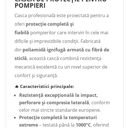
POMPIERI
Casca profesională
este proiectată pentru a
oferi
protecție completă și
fiabilă
pompierilor care intervin în cele mai
dificile și imprevizibile condiții. Fabricată
din
poliamidă ignifugă armată cu fibră de
sticlă
, această cască combină rezistența
mecanică excelentă cu un nivel superior de
confort și siguranță.
🔥 Caracteristici principale:
Rezistență excepțională la impact,
perforare și compresie laterală
, conform
celor mai stricte standarde europene.
Protecție completă la temperaturi
extreme
– testată până la
1000°C
, oferind