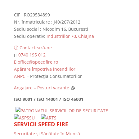
CIF : RO29534899
Nr. înmatriculare : J40/267/2012
Sediu social : Nicodim 16, Bucuresti
Sediu operativ:
Industriilor 70, Chiajna
ⓘ Contactează-ne
0740 195 012
office@speedfire.ro
Apărare împotriva incendiilor
ANPC
– Protecția Consumatorilor
Angajare – Posturi vacante
📤
ISO 9001 / ISO 14001 / ISO 45001
SERVICII SPEED FIRE
Securitate și Sănătate în Muncă