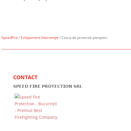
SpeedFire
/
Echipament Intervenție
/ Casca de protectie pompieri
CONTACT
𝗦𝗣𝗘𝗘𝗗 𝗙𝗜𝗥𝗘 𝗣𝗥𝗢𝗧𝗘𝗖𝗧𝗜𝗢𝗡 𝗦𝗥𝗟