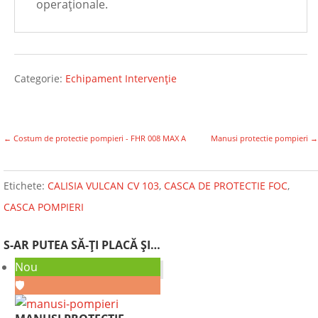
operaționale.
Categorie:
Echipament Intervenție
←
Costum de protectie pompieri - FHR 008 MAX A
Manusi protectie pompieri
→
Etichete:
CALISIA VULCAN CV 103
,
CASCA DE PROTECTIE FOC
,
CASCA POMPIERI
S-AR PUTEA SĂ-ȚI PLACĂ ȘI…
Nou
🛡️