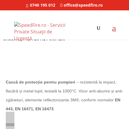
0740 195 012
office@speedfire.ro
SpeedFire
/
Echipament Intervenție
/ Casca de protectie pompieri
CASCA DE PROTECTIE POMPIERI
Cască de protecție pentru pompieri
– rezistentă la impact,
flacără și metal topit, testată la 1000°C. Vizor anti-aburire și anti-
zgârieturi, elemente reflectorizante 3M®, conform normelor
EN
443, EN 16471, EN 16473
.