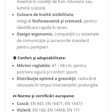
maximă în condiții de fum, întuneric sau
lumină scăzută.
Culoare de înaltă vizibilitate
,
integral
fosforescentă și cromată
, pentru
identificare rapidă în teren.
Design ergonomic
, compatibil cu sistemele
de comunicație și accesoriile standard
pentru pompieri.
🧠 Confort și adaptabilitate:
Mărimi reglabile:
47 – 68 cm, pentru
potrivire sigură și confort sporit.
Distribuție optimă a greutății
, reducând
oboseala în timpul intervențiilor prelungite.
📜 Norme și certificări europene:
Cască:
EN 443, EN 16471, EN 16473
Vizieră:
EN 166, EN 14458, EN 171