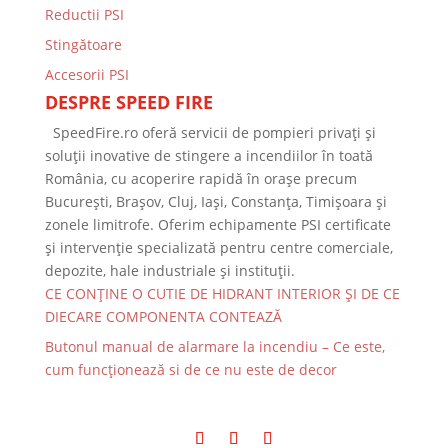
Reductii PSI
Stingătoare
Accesorii PSI
DESPRE SPEED FIRE
SpeedFire.ro oferă servicii de pompieri privați și
soluții inovative de stingere a incendiilor în toată
România, cu acoperire rapidă în orașe precum
București, Brașov, Cluj, Iași, Constanța, Timișoara și
zonele limitrofe. Oferim echipamente PSI certificate
și intervenție specializată pentru centre comerciale,
depozite, hale industriale și instituții.
CE CONȚINE O CUTIE DE HIDRANT INTERIOR ȘI DE CE
DIECARE COMPONENTA CONTEAZĂ
Butonul manual de alarmare la incendiu – Ce este,
cum funcționează si de ce nu este de decor