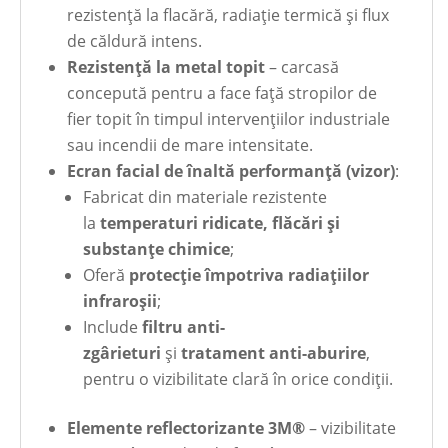
rezistență la flacără, radiație termică și flux
de căldură intens.
Rezistență la metal topit
– carcasă
concepută pentru a face față stropilor de
fier topit în timpul intervențiilor industriale
sau incendii de mare intensitate.
Ecran facial de înaltă performanță (vizor)
:
Fabricat din materiale rezistente
la
temperaturi ridicate, flăcări și
substanțe chimice
;
Oferă
protecție împotriva radiațiilor
infraroșii
;
Include
filtru anti-
zgârieturi
și
tratament anti-aburire
,
pentru o vizibilitate clară în orice condiții.
Elemente reflectorizante 3M®
– vizibilitate