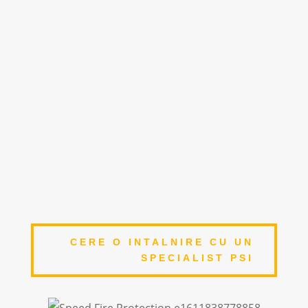
9
SPECIALIZARE SI TRAINING
Un pompier greseste o singura data
9
ACOPERIRE NATIONALA
Centre operationale la nivel national
9
ECHIPAMENTE DE CALITATE
Echipamente de lucru avizate si certificate
CERE O INTALNIRE CU UN
SPECIALIST PSI