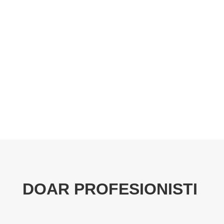
SERVICII SPEED FIRE PROTECTION
Contacteaza acum un consultant PSI Speed Fire
Scenariu de Securitate
Aviz de securitate
DOAR PROFESIONISTI