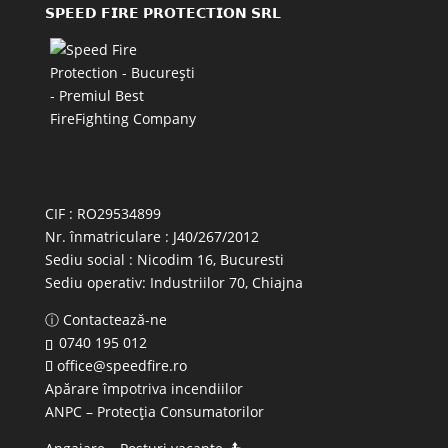
𝗦𝗣𝗘𝗘𝗗 𝗙𝗜𝗥𝗘 𝗣𝗥𝗢𝗧𝗘𝗖𝗧𝗜𝗢𝗡 𝗦𝗥𝗟
CIF : RO29534899
Nr. înmatriculare : J40/267/2012
Sediu social : Nicodim 16, Bucuresti
Sediu operativ:
Industriilor 70, Chiajna
ⓘ Contactează-ne
0740 195 012
office@speedfire.ro
Apărare împotriva incendiilor
ANPC
– Protecția Consumatorilor