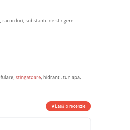
ri, racorduri, substante de stingere.
efulare,
stingatoare
, hidranti, tun apa,