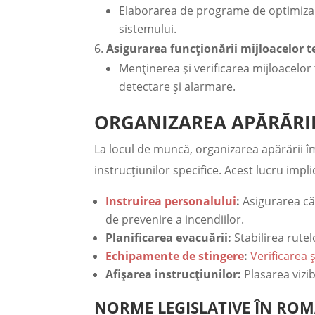
Elaborarea de programe de optimizare
sistemului.
Asigurarea funcționării mijloacelor t
Menținerea și verificarea mijloacelor
detectare și alarmare.
ORGANIZAREA APĂRĂRII
La locul de muncă, organizarea apărării îm
instrucțiunilor specifice. Acest lucru impli
Instruirea personalului
:
Asigurarea că 
de prevenire a incendiilor.
Planificarea evacuării:
Stabilirea rutel
Echipamente de stingere
:
Verificarea 
Afișarea instrucțiunilor:
Plasarea vizib
NORME LEGISLATIVE ÎN ROM