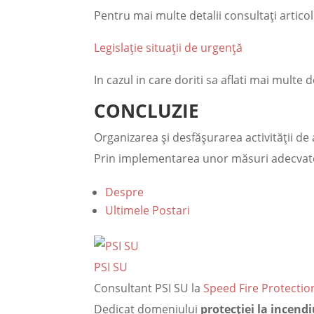
Pentru mai multe detalii consultați articol
Legislație situații de urgență
In cazul in care doriti sa aflati mai mult
CONCLUZIE
Organizarea și desfășurarea activității de
Prin implementarea unor măsuri adecvate,
Despre
Ultimele Postari
PSI SU
Consultant PSI SU
la
Speed Fire Protectio
Dedicat domeniului
protecției la incend