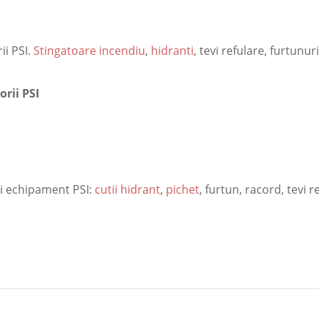
ii PSI.
Stingatoare incendiu
,
hidranti
, tevi refulare, furtunu
rii PSI
si echipament PSI:
cutii hidrant
,
pichet
, furtun, racord, tevi r