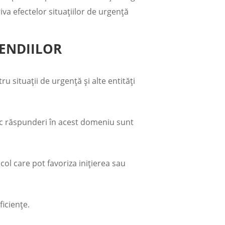
iva efectelor situațiilor de urgență
ENDIILOR
ru situații de urgență și alte entități
lesc răspunderi în acest domeniu sunt
col care pot favoriza inițierea sau
ficiențe.