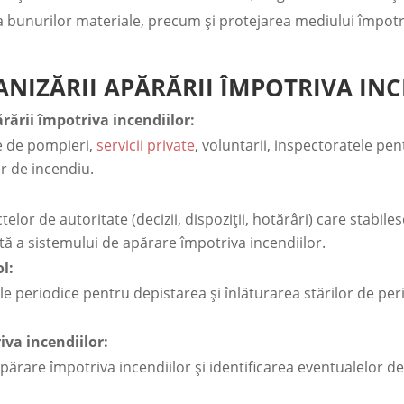
i a bunurilor materiale, precum și protejarea mediului împotr
IZĂRII APĂRĂRII ÎMPOTRIVA INC
rării împotriva incendiilor:
te de pompieri,
servicii private
, voluntarii, inspectoratele pent
r de incendiu.
elor de autoritate (decizii, dispoziții, hotărâri) care stabi
tă a sistemului de apărare împotriva incendiilor.
ol:
e periodice pentru depistarea și înlăturarea stărilor de peri
iva incendiilor:
părare împotriva incendiilor și identificarea eventualelor de