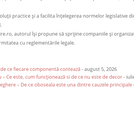
oluții practice și a facilita înțelegerea normelor legislative
.
re.ro, autorul își propune să sprijine companiile și organiza
mitatea cu reglementările legale.
și de ce fiecare componentă contează
- august 5, 2026
 – Ce este, cum funcționează si de ce nu este de decor
- iul
ghere – De ce oboseala este una dintre cauzele principale 