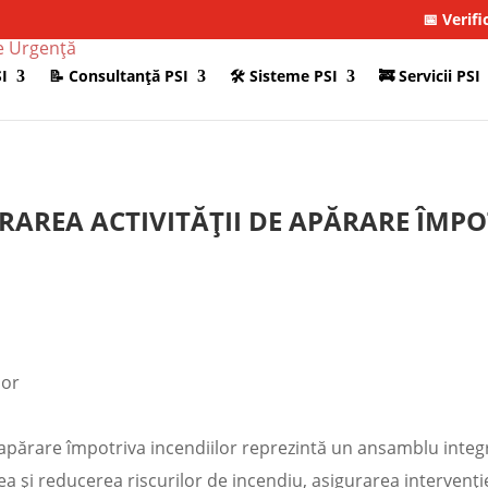
📅 Verifi
I
📝 Consultanţă PSI
🛠 Sisteme PSI
🚒 Servicii PSI
RAREA ACTIVITĂȚII DE APĂRARE ÎMPO
 apărare împotriva incendiilor reprezintă un ansamblu integr
ea și reducerea riscurilor de incendiu, asigurarea intervenți