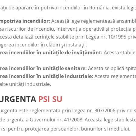
ții de apărare împotriva incendiilor în România, există legisla
mpotriva incendiilor:
Această lege reglementează ansamblul 
a riscurilor de incendiu, intervenția operativă și protecția 
cesta detaliază cerințele stabilite prin Legea nr. 10/1995 priv
rea incendiilor în clădiri și instalații.
rea incendiilor în unitățile de învățământ:
Acesta stabileș
.
ea incendiilor în unitățile sanitare:
Acesta se aplică spital
ea incendiilor în unitățile industriale:
Acesta reglementea
alte unități industriale.
E URGENTA
PSI SU
e urgenta este reglementata prin Legea nr. 307/2006 privind si
e urgenta a Guvernului nr. 41/2008. Aceasta lege stabileste
m si pentru protejarea persoanelor, bunurilor si mediului.