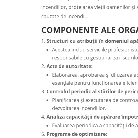
incendiilor, protejarea vieții oamenilor ș
cauzate de incendii.
COMPONENTE ALE ORGAN
Structuri cu atribuții în domeniul apă
Acestea includ serviciile profesionis
responsabile cu gestionarea riscurilo
Acte de autoritate:
Elaborarea, aprobarea și difuzarea act
esențiale pentru funcționarea eficien
Controlul periodic al stărilor de peric
Planificarea și executarea de controal
dezvoltarea incendiilor.
Analiza capacității de apărare împotr
Evaluarea periodică a capacității de a
Programe de optimizare: