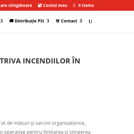
care stingătoare
🔐 Contul meu
0 Items
🚚 Distribuţie PSI
🚨 Contact
TRIVA INCENDIILOR ÎN
at de măsuri și sarcini organizatorice,
ei operative pentru limitarea și stingerea