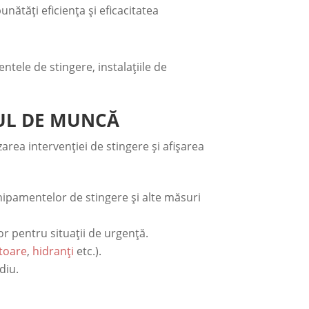
nătăți eficiența și eficacitatea
ntele de stingere, instalațiile de
CUL DE MUNCĂ
area intervenției de stingere și afișarea
hipamentelor de stingere și alte măsuri
or pentru situații de urgență.
ctoare
,
hidranți
etc.).
diu.