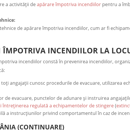
 a activității de
apărare împotriva incendiilor
pentru a îmbu
ehnice:
 tehnice de apărare împotriva incendiilor, cum ar fi echipame
 ÎMPOTRIVA INCENDIILOR LA LO
potriva incendiilor constă în prevenirea incendiilor, organiz
că:
toți angajații cunosc procedurile de evacuare, utilizarea ec
or de evacuare, punctelor de adunare și instruirea angajațil
și întreținerea regulată a echipamentelor de stingere
(
extin
ilă a instrucțiunilor privind comportamentul în caz de incen
ÂNIA (CONTINUARE)