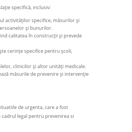
ție specifică, inclusiv:
activităților specifice, măsurilor și
persoanelor și bunurilor.
ind calitatea în construcții și prevede
te cerințe specifice pentru școli,
elor, clinicilor și altor unități medicale.
ză măsurile de prevenire și intervenție
tuatiile de urgenta, care a fost
 cadrul legal pentru prevenirea si