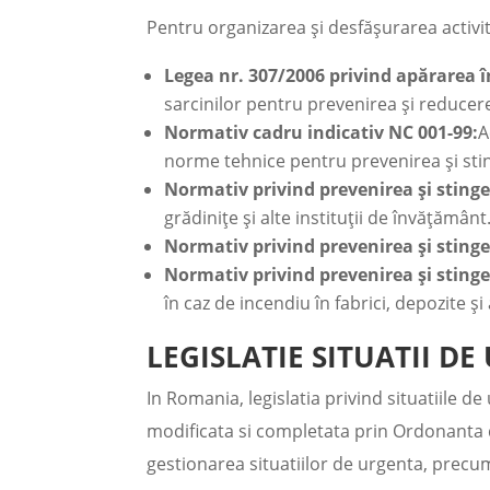
Pentru organizarea și desfășurarea activită
Legea nr. 307/2006 privind apărarea î
sarcinilor pentru prevenirea și reducere
Normativ cadru indicativ NC 001-99:
A
norme tehnice pentru prevenirea și stinge
Normativ privind prevenirea și stinge
grădinițe și alte instituții de învățământ
Normativ privind prevenirea și stinger
Normativ privind prevenirea și stinger
în caz de incendiu în fabrici, depozite și 
LEGISLATIE SITUATII D
In Romania, legislatia privind situatiile d
modificata si completata prin Ordonanta d
gestionarea situatiilor de urgenta, precu