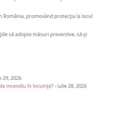
 din România, promovând protecția la locul
țiile să adopte măsuri preventive, să-și
ie 29, 2026
de incendiu în locuințe?
- iulie 28, 2026