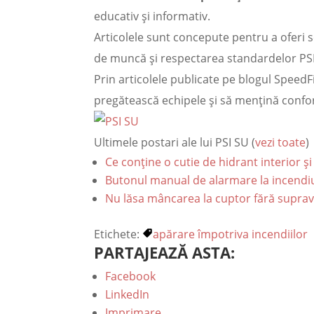
educativ și informativ.
Articolele sunt concepute pentru a oferi s
de muncă și respectarea standardelor PSI
Prin articolele publicate pe blogul SpeedFi
pregătească echipele și să mențină confor
Ultimele postari ale lui PSI SU
(
vezi toate
)
Ce conține o cutie de hidrant interior 
Butonul manual de alarmare la incendiu
Nu lăsa mâncarea la cuptor fără suprave
Etichete:
apărare împotriva incendiilor
PARTAJEAZĂ ASTA:
Facebook
LinkedIn
Imprimare