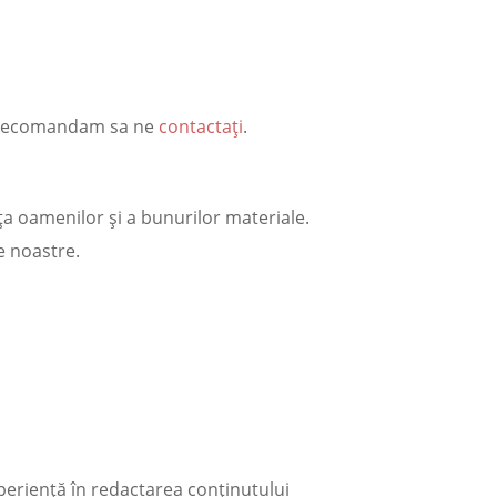
 va recomandam sa ne
contactaţi
.
ța oamenilor și a bunurilor materiale.
e noastre.
 experiență în redactarea conținutului