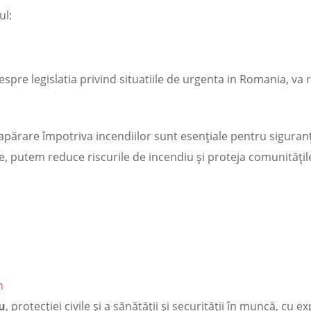
ul:
e despre legislatia privind situatiile de urgenta in Romania,
 apărare împotriva incendiilor sunt esențiale pentru siguran
 putem reduce riscurile de incendiu și proteja comunitățil
n
iu
, protecției civile și a sănătății și securității în muncă, cu