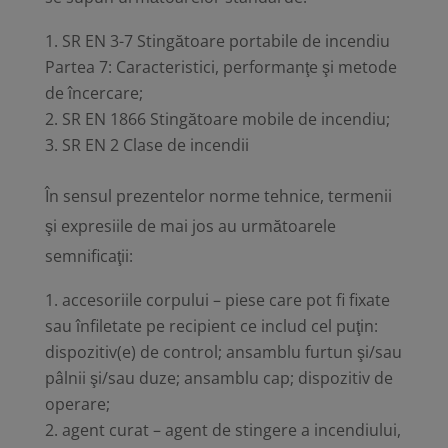
SR EN 3-7 Stingătoare portabile de incendiu
Partea 7: Caracteristici, performanţe şi metode
de încercare;
SR EN 1866 Stingătoare mobile de incendiu;
SR EN 2 Clase de incendii
În sensul prezentelor norme tehnice, termenii
şi expresiile de mai jos au următoarele
semnificaţii:
accesoriile corpului – piese care pot fi fixate
sau înfiletate pe recipient ce includ cel puţin:
dispozitiv(e) de control; ansamblu furtun şi/sau
pâlnii şi/sau duze; ansamblu cap; dispozitiv de
operare;
agent curat – agent de stingere a incendiului,