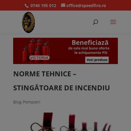
0740 195 012
office@speedfire.ro
NORME TEHNICE –
STINGĂTOARE DE INCENDIU
Blog Pompieri