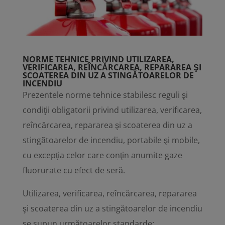
NORME TEHNICE PRIVIND UTILIZAREA,
VERIFICAREA, REÎNCĂRCAREA, REPARAREA ŞI
SCOATEREA DIN UZ A STINGĂTOARELOR DE
INCENDIU
Prezentele norme tehnice stabilesc reguli şi
condiţii obligatorii privind utilizarea, verificarea,
reîncărcarea, repararea şi scoaterea din uz a
stingătoarelor de incendiu, portabile şi mobile,
cu excepţia celor care conţin anumite gaze
fluorurate cu efect de seră.
Utilizarea, verificarea, reîncărcarea, repararea
şi scoaterea din uz a stingătoarelor de incendiu
se supun următoarelor standarde: