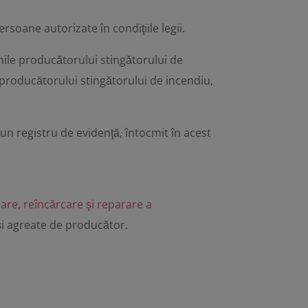
rsoane autorizate în condiţiile legii.
unile producătorului stingătorului de
 producătorului stingătorului de incendiu,
r-un registru de evidenţă, întocmit în acest
care, reîncărcare şi reparare a
 şi agreate de producător.