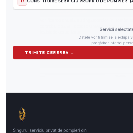
Verificarea anuală a stingătoarelor în România:
ce trebuie să știi despre OMAI 135/2023 –
legislație actualizată