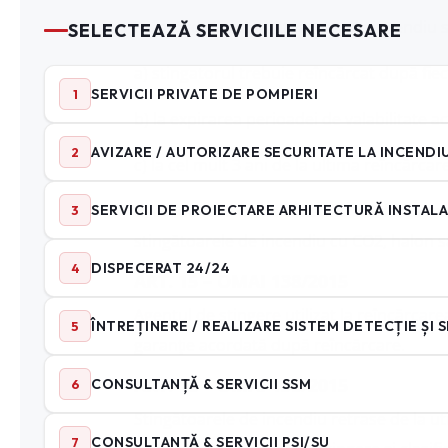
Reîncărcarea stingătoarelor de incendiu
a) stingatorul trebuie reîncărcat după fiec
b) la expirarea perioadei de valabilitate 
c) la cel mult 3 ani de la ultima reîncărcar
d) ori de câte ori se constată scăderea ma
stingătoarele de incendiu cu CO2, halon s
ART. 15 – OMAI 138/2015
Agentul de stingere
utilizat la
reîncărcare
garanţie acordată după reîncărcare.
ART. 16 – OMAI 138/2015
Stingătoarele de incendiu retrase de la uti