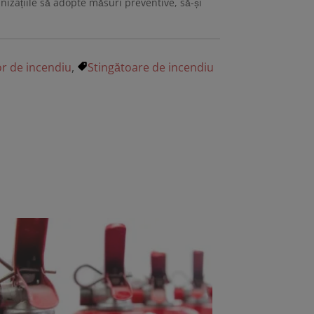
anizațiile să adopte măsuri preventive, să-și
or de incendiu
,
Stingătoare de incendiu