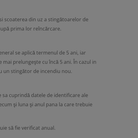
si scoaterea din uz a stingătoarelor de
după prima lor reîncărcare.
eneral se aplică termenul de 5 ani, iar
 mai prelungeşte cu încă 5 ani. În cazul in
cu un stingător de incendiu nou.
e sa cuprindă datele de identificare ale
recum şi luna şi anul pana la care trebuie
ie să fie verificat anual.