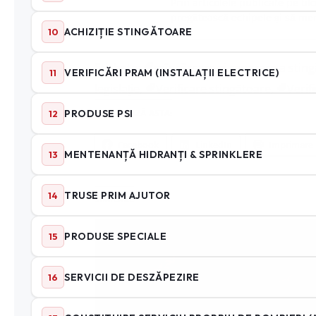
Prin articolele publicate pe bl
pregătească echipele și să men
Etichete:
reîncărcare şi reparare a stin
legislaţie
,
Verificare stingătoare
,
Verif
PARTAJEAZĂ ASTA:
Facebook
LinkedIn
Imprimare
SIMILARE