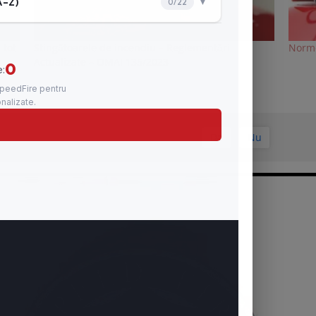
 tot
Stingătoarele de incendiu – Reglementări
Norme
Actualizate – OMAI 135/2023
A fost de ajutor articolul?
Da
Nu