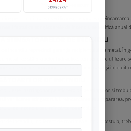
Programeaza-te acum!
ce pentru utilizarea, verificarea, repararea, reîncărcarea 
iunea I
faptul ca stingătoarele de incendiu se verifică anual 
 A STINGĂTOARELOR DE INCENDIU
l de incendiu
reprezintă garanţia recipientului de metal. În g
e metal rezistă probelor hidraulice, termenul de utilizare se
uni sau urme de coroziune, acesta trebuie casat şi înlocuit 
NGĂTOARELOR DE INCENDIU
ndiu este inscripţionat pe eticheta de pe stingător si trebui
izată verificarea stingatorului, reîncarcarea sau repararea, p
orului de incendiu sau reîncărcarea acestuia.
tor de incendiu, indiferent de mărimea si tipul acestuia, trebu