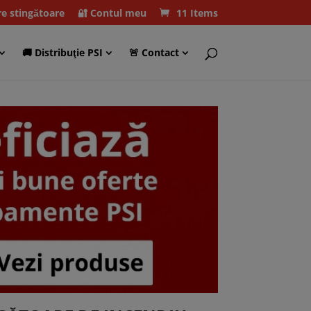
re stingătoare
🔐 Contul meu
11 Items
🚚 Distribuţie PSI
🚨 Contact