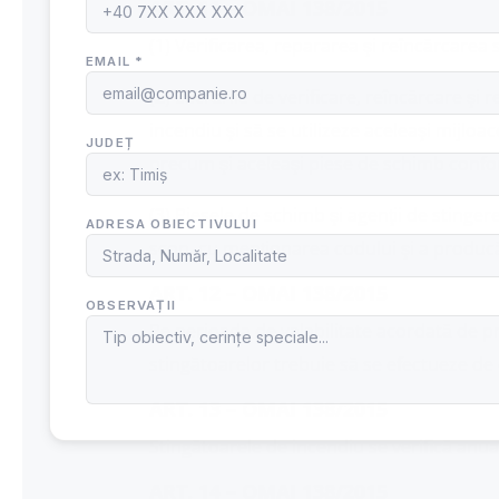
ART. 11 – OMAI 138/2015
(1) Verificarea, repararea şi reîncărcarea 
(2) Lucrările de verificare, reîncărcare şi
incendiu şi să se utilizeze aceleaşi mijloa
precum şi aceleaşi piese de schimb confo
(3) Piesele de schimb şi agenţii de stingere
scop, cu menţionarea codului şi a producă
ART. 12 – OMAI 138/2015
Pe perioada de valabilitate acordată de p
stingătoarelor
trebuie să se efectueze de 
ART. 13 – OMAI 138/2015
Stingătoarele de incendiu se verifică anu
ART. 14 – OMAI 138/2015