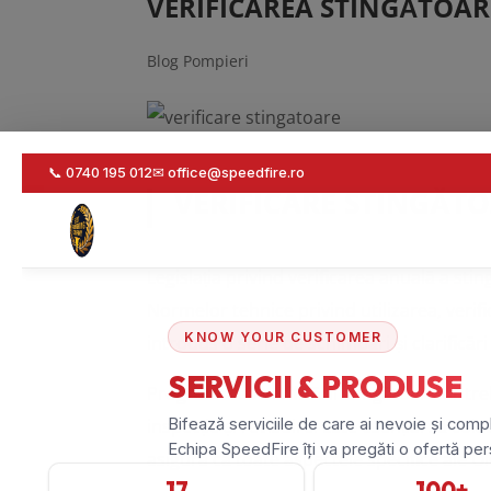
VERIFICAREA STINGĂTOAR
Blog Pompieri
VERIFICARE STINGĂTO
Legislația privind
verificarea anuală a sti
Normelor tehnice privind utilizarea, verif
introdus o serie de schimbări și clarificăr
Programarea verificării stingătoarelor
tre
inspecție și revizuire. Este esențial să cola
asigura că toate aspectele specifice ale 