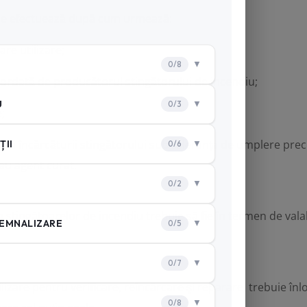
 se efectuează după cum urmează:
are utilizare;
acordată de producătorul stingătorului de incendiu;
e;
sei încărcăturii stingătorului sub toleranţa de umplere prec
au agent curat.
a stingătoarelor de incendiu
trebuie să fie în termen de vala
lizare pentru verificare, reîncărcare şi reparare, trebuie în