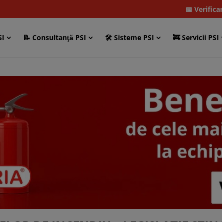
📅 Verifica
SI
📝 Consultanţă PSI
🛠 Sisteme PSI
🚒 Servicii PSI