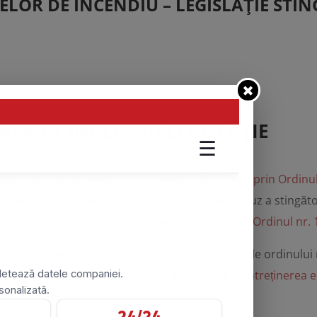
ELOR DE INCENDIU – LEGISLAŢIE STI
ARE DE INCENDIU LEGISLAŢIE
ngătoarelor de incendiu a fost modificată în 2023 prin Ordinu
icarea, reîncărcarea, repararea și scoaterea din uz a stingăt
i față de reglementările anterioare, stabilite prin
Ordinul nr.
buie să fie gestionată în conformitate cu cerințele ordinului
borați cu profesioniști autorizați, specializați în
întreținerea 
OMAI 135/2023 sunt respectate.