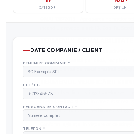
OMAI 138/2015
– Aprobarea normelor tehni
incendiu prevede la
art.13, Cap. IV, Sect
TERMENUL DE VALABILITATE
Termenul de valabilitate de pe
stingătoru
dacă, după această perioadă, recipientul d
care recipientul de metal prezintă defecţi
TERMENUL VERIFICĂRII STI
Termenul verificării stingătoarelor de ince
acestuia – luna si anul in care a fost real
efectuată următoarea verificare a stingăt
Conform legislaţiei în vigoare orice stingă