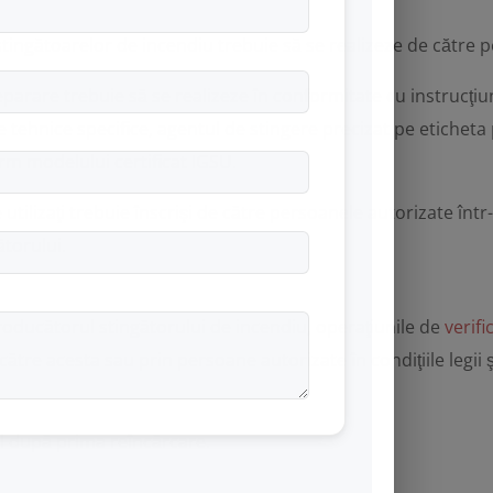
stingătoarelor de incendiu trebuie să se realizeze de către pe
 reparare trebuie să se realizeze în conformitate cu instrucţi
ce tehnice specifice,
agentul de stingere
precizat pe eticheta
rm modelului certificat
IGSU
.
 utilizaţi trebuie înscrişi de către persoanele autorizate înt
torului.
roducătorul stingătorului de incendiu, operaţiunile de
verifi
către acesta sau prin persoane autorizate în condiţiile legii
al după prima reîncărcare.