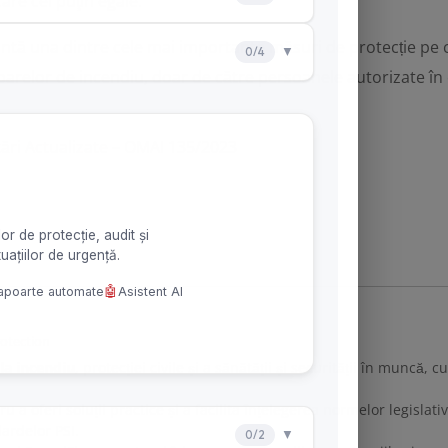
care cel puţin egale.
ntă una dintre cele mai importante măsuri de protecție pe c
oarelor de incendiu, doar de către persoanele autorizate în co
ări Actualizate – OMAI 135/2023
rotection
 la incendiu
, protecției civile și a sănătății și securității în muncă,
u a oferi soluții practice și a facilita înțelegerea normelor legisla
ardelor PSI.