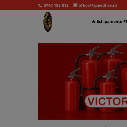
0740 195 012
office@speedfire.ro
🔥 Echipamente P