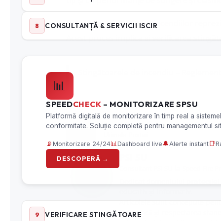
tip şi cu performanţe de stingere şi clasifi
Prevenirea și stingerea incendiilor
reprezi
Acest proces implica și verificarea stingăt
Stingătoarele de incendiu – Reglement
Despre
Ultimele Postari
PSI SU
la
Consultant PSI SU
Speed Fire P
Dedicat domeniului
protecției
educativ și informativ.
Articolele sunt concepute pentr
de muncă și respectarea stand