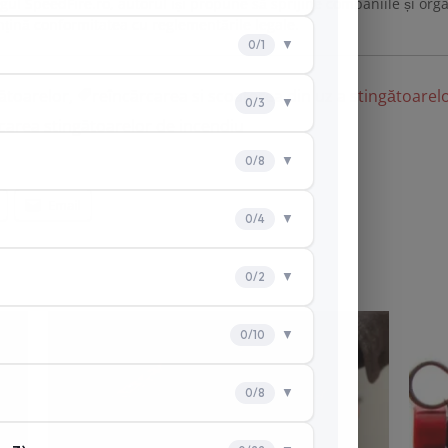
ogul SpeedFire.ro, autorul își propune să sprijine companiile și org
țină conformitatea cu reglementările legale.
gătoarelor
,
reîncărcarea si scoaterea din uz a stingătoarel
icarea stingătoarelor de incendiu
Email