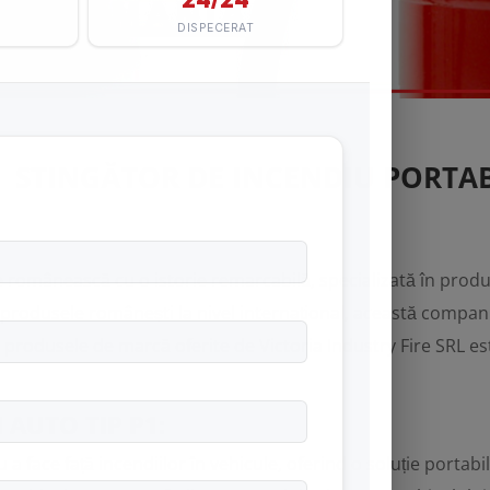
 STINGĂTOR DE INCENDIU PORTABI
românească cu o istorie remarcabilă, specializată în produc
 produsele românești la nivel internațional, această compan
re produsele de marcă oferite de Victoria Industry Fire SRL es
 AUTO TIP P1
:
a face față incendiilor în vehicule, oferind o soluție portabil