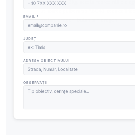
greutate de 2 kg, acesta reprezintă o alege
utilizarea pulberii tip ABC 40, ceea ce îl 
metan, propan, butan și hidrogen.