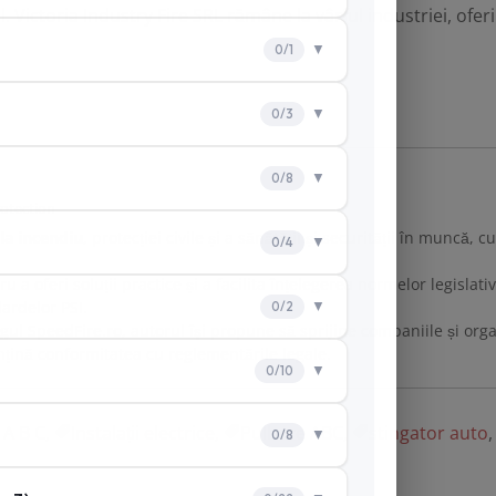
Victoria Industry Fire SRL rămâne la vârful industriei, oferi
rotection
 la incendiu
, protecției civile și a sănătății și securității în muncă,
u a oferi soluții practice și a facilita înțelegerea normelor legisla
ardelor PSI.
ogul SpeedFire.ro, autorul își propune să sprijine companiile și org
țină conformitatea cu reglementările legale.
 A B C
,
Instalații electrice
,
Pulbere ABC
,
stingator auto