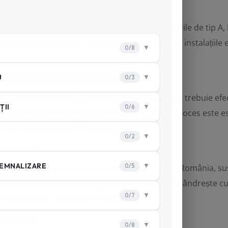
AVANSATE
:
la vehicule. Este conceput pentru a stinge focurile de tip A,
te capacitatea sa de a interveni în incendiile din instalațiil
NFORMITATE NORMATIVĂ
:
manței optime este verificarea anuală. Aceasta trebuie efectu
ate cu cerințele și normativele în vigoare. Acest proces este e
u normele legislative în vigoare.
NEASCĂ:
n faptul că toate produsele sale sunt fabricate în România, su
duselor românești la nivel global. Compania se mândrește cu 
sul emblematic –
Stingătorul Auto P1
.
ODUSE: