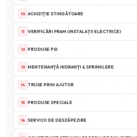
brand românesc cu prestigiu internațional. 
combaterea incendiilor.
Despre
Ultimele Postari
PSI SU
la
Consultant PSI SU
Speed Fire P
Dedicat domeniului
protecției
educativ și informativ.
Articolele sunt concepute pentr
de muncă și respectarea stand
Prin articolele publicate pe bl
pregătească echipele și să men
Etichete:
Cerințe legislative
,
Focare tip
Stingător portabil
,
Verificare anuală