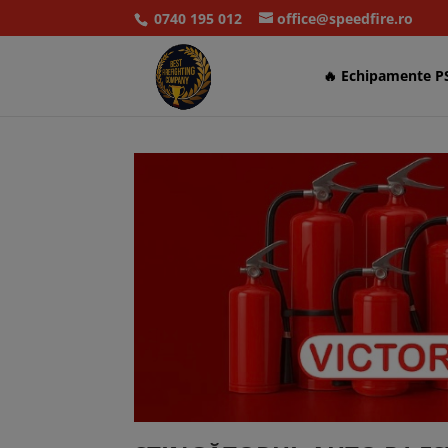
0740 195 012
office@speedfire.ro
🔥 Echipamente P