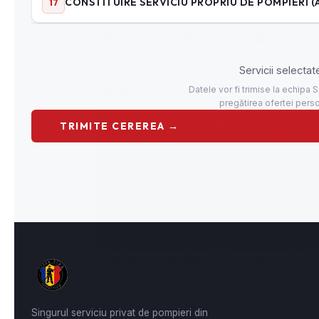
PARTAJEAZĂ ASTA:
Facebook
LinkedIn
Imprimare
SIMILARE
Stingător auto omologat RAR – Modelele P1, P2
P3 Victoria, disponibile pe SpeedFire.ro