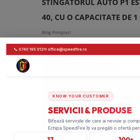
STINGĂTORUL AUTO P1 ES
40, CU O CAPACITATE DE 1
Blog Pompieri