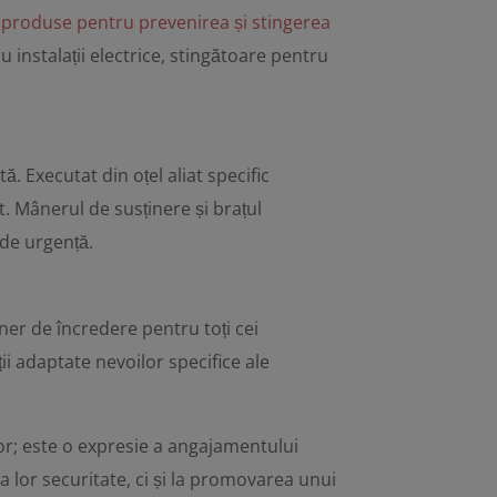
 produse pentru prevenirea și stingerea
 instalații electrice, stingătoare pentru
. Executat din oțel aliat specific
. Mânerul de susținere și brațul
 de urgență.
ner de încredere pentru toți cei
ții adaptate nevoilor specifice ale
lor; este o expresie a angajamentului
ia lor securitate, ci și la promovarea unui