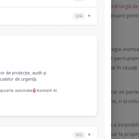
ă doar la stingătoarele auto. Compania oferă o
gamă largă de
ortabile, stingătoare pentru autovehicule, stingătoare pentru
ate pentru spații comerciale și industriale.
VANSATĂ:
continuu al companiei față de inovație și tehnologie avansată
dispune de un robinet din alamă și este presurizat permanent
oferind un instrument eficient și ușor de manevrat în situații
 COMUNITĂȚII:
arelor de calitate, Victoria Industry Fire SRL devine un parte
tății lor. Compania nu oferă doar produse eficiente, ci și solu
a lider în domeniu.
ry Fire SRL nu este doar un dispozitiv de stingere a incendii
n alegerea acestui produs, clienții contribuie nu doar la propr