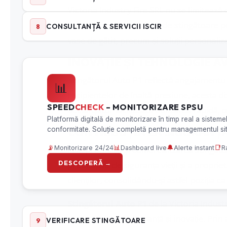
Victoria Industry Fire SRL nu se limiteaz
incendiilor
. Aceasta include stingătoare p
vase de gătit, precum și soluții personaliz
INOVAȚIE ȘI TEHNOLOGIE A
Stingătorul Auto P1 reflectă angajamentul 
recipientelor de înaltă presiune, acesta 
declanșator facilitează utilizarea rapidă, 
CONTRIBUȚIA LA SIGURANȚA
Prin producția și comercializarea stingăto
preocupati de siguranța vieții și a proprie
clienților, consolidându-și astfel poziția c
Stingătorul Auto P1
de la Victoria Indust
pentru calitate, siguranță și inovație. Pri