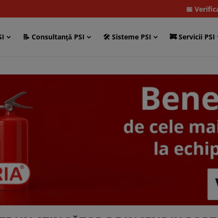
📅 Verifi
SI
📝 Consultanţă PSI
🛠 Sisteme PSI
🚒 Servicii PSI