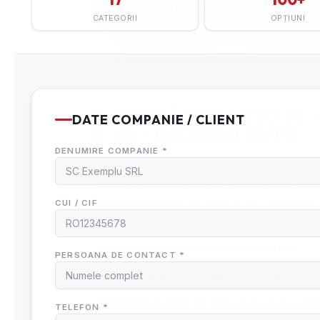
STINGĂTOR AUTO P1 –
40 – INCENDII AUTO
Victoria Industry Fire SRL
este o companie 
calitate. Fondată cu scopul de a promova
său pentru calitate și inovație. Unul dint
portabil cu caracteristici excepționale.
DESCRIEREA STINGĂTORULUI
Stingătorul Auto P1
este proiectat pentru 