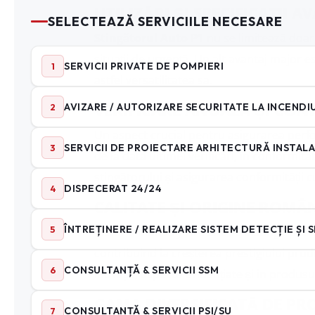
UTILIZĂRI ȘI SPECIFICAȚII 
Stingătorul Auto P1
nu se limitează doar 
situații de urgență. Un alt avantaj major es
astfel versatilitatea sa.
VERIFICARE ANUALĂ ȘI CO
Un aspect crucial pentru asigurarea perfor
de la data ultimei verificări, în conformit
stingătorului și asigurarea conformității c
CALITATE ȘI ORIGINE ROMÂ
Victoria Industry Fire SRL se distinge pri
contribuind la creșterea prestigiului pro
inovație, aspecte evidențiate și în produ
GAMA DIVERSIFICATĂ DE PR