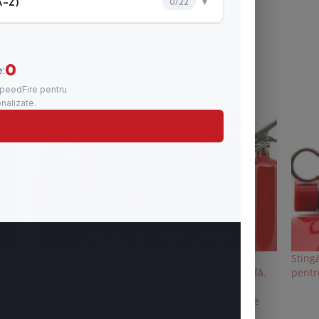
Email
 și
Alegerea unui stingător (extinctor) pentru
Sting
autoturisme, autoutilitare și camioane de marfă.
pentr
Tipuri de stingătoare disponibile pe piață,
potrivite pentru diferite tipuri și dimensiuni de
vehicule.