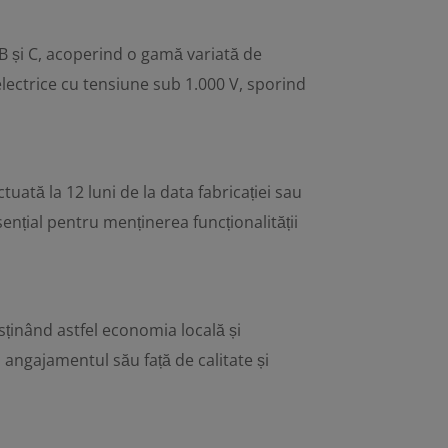
 B și C, acoperind o gamă variată de
e electrice cu tensiune sub 1.000 V, sporind
ată la 12 luni de la data fabricației sau
sențial pentru menținerea funcționalității
sținând astfel economia locală și
angajamentul său față de calitate și