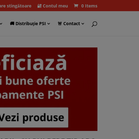
care stingătoare
🔐 Contul meu
0 Items
🚚 Distribuţie PSI
🚨 Contact