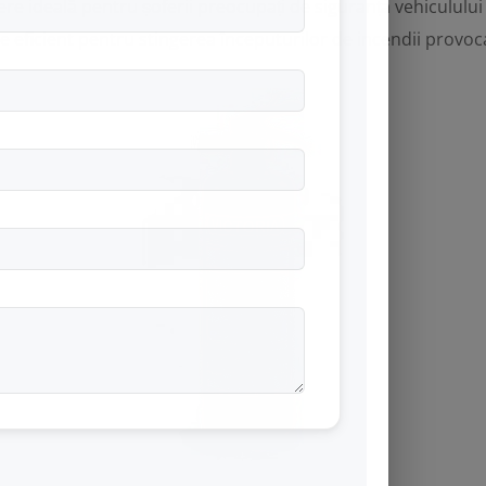
re ideală pentru șoferii preocupați de siguranța vehiculului 
face eficient pentru stingerea începuturilor de incendii provo