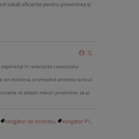
nd soluții eficiente pentru prevenirea și
 cu experiență în redactarea conținutului
tive din România, promovând protecția la locul
anizațiile să adopte măsuri preventive, să-și
,
stingător de incendiu
,
stingător P1
,