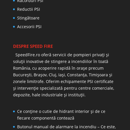
Racorduri PSI
Reductii PSI
Stingătoare
Accesorii PSI
DESPRE SPEED FIRE
SpeedFire.ro oferă servicii de pompieri privați și
soluții inovative de stingere a incendiilor în toată
România, cu acoperire rapidă în orașe precum
București, Brașov, Cluj, Iași, Constanța, Timișoara și
zonele limitrofe. Oferim echipamente PSI certificate
și intervenție specializată pentru centre comerciale,
depozite, hale industriale și instituții.
Ce conține o cutie de hidrant interior și de ce
fiecare componentă contează
Butonul manual de alarmare la incendiu – Ce este,