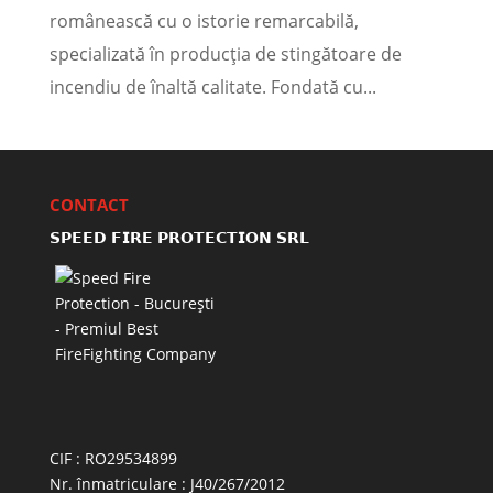
românească cu o istorie remarcabilă,
specializată în producția de stingătoare de
incendiu de înaltă calitate. Fondată cu...
CONTACT
𝗦𝗣𝗘𝗘𝗗 𝗙𝗜𝗥𝗘 𝗣𝗥𝗢𝗧𝗘𝗖𝗧𝗜𝗢𝗡 𝗦𝗥𝗟
CIF : RO29534899
Nr. înmatriculare : J40/267/2012