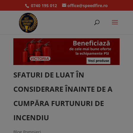
0740 195 012
office@speedfire.ro
SFATURI DE LUAT ÎN
CONSIDERARE ÎNAINTE DE A
CUMPĂRA FURTUNURI DE
INCENDIU
Blog Pompieri