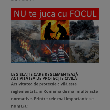
LEGISLAŢIE CARE REGLEMENTEAZĂ
ACTIVITATEA DE PROTECŢIE CIVILĂ
Activitatea de protecție civilă este
reglementată în România de mai multe acte
normative. Printre cele mai importante se
numără: