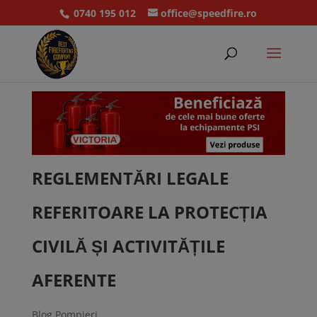
0740 195 012
office@speedfire.ro
REGLEMENTĂRI LEGALE
REFERITOARE LA PROTECȚIA
CIVILĂ ȘI ACTIVITĂȚILE
AFERENTE
Blog Pompieri