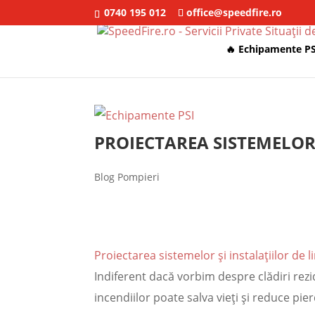
0740 195 012
office@speedfire.ro
🔥 Echipamente PS
PROIECTAREA SISTEMELOR 
Blog Pompieri
Proiectarea sistemelor și instalațiilor de l
Indiferent dacă vorbim despre clădiri rez
incendiilor poate salva vieți și reduce pie