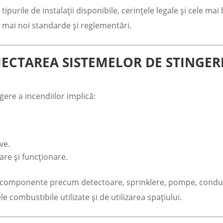
 tipurile de instalații disponibile, cerințele legale și cele ma
mai noi standarde și reglementări.
IECTAREA SISTEMELOR DE STINGER
gere a incendiilor implică:
ve.
are și funcționare.
ud componente precum detectoare, sprinklere, pompe, conduct
le combustibile utilizate și de utilizarea spațiului.