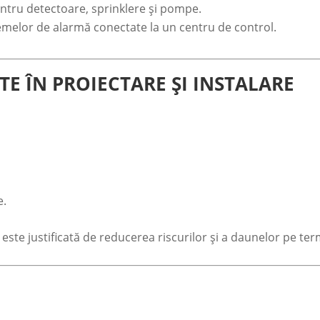
entru detectoare, sprinklere și pompe.
temelor de alarmă conectate la un centru de control.
TE ÎN PROIECTARE ȘI INSTALARE
e.
ar este justificată de reducerea riscurilor și a daunelor pe te