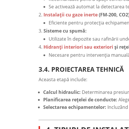
Se activează automat la detectarea t
Instalații cu gaze inerte
(FM-200, CO2)
Eficiente pentru protecția echipament
Sisteme cu spumă:
Utilizate în depozite sau rafinării und
Hidranți interiori sau exteriori
și rețe
Necesare pentru intervenția manuală
3.4. PROIECTAREA TEHNICĂ
Aceasta etapă include:
Calcul hidraulic:
Determinarea presiuni
Planificarea rețelei de conducte:
Alege
Selectarea echipamentelor:
Incluzând 