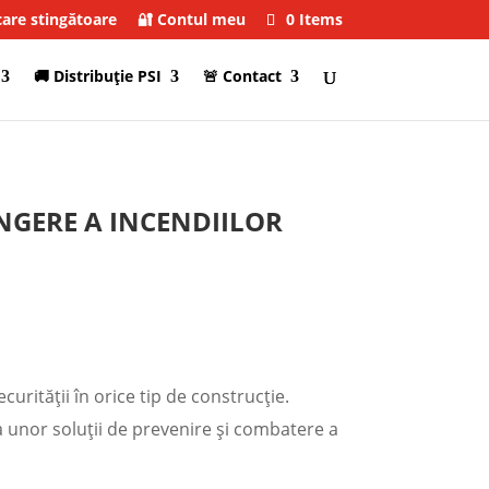
care stingătoare
🔐 Contul meu
0 Items
🚚 Distribuţie PSI
🚨 Contact
INGERE A INCENDIILOR
curității în orice tip de construcție.
a unor soluții de prevenire și combatere a