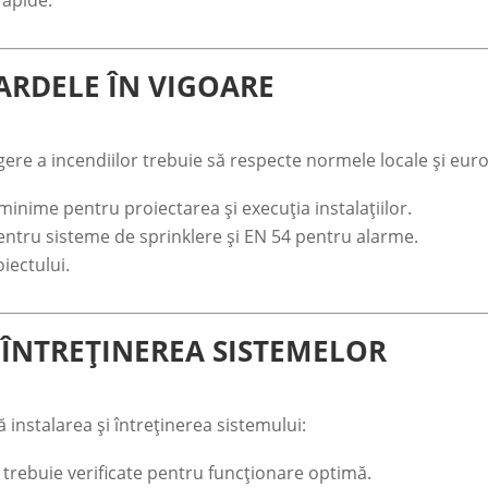
rapide.
ARDELE ÎN VIGOARE
ingere a incendiilor trebuie să respecte normele locale și eur
inime pentru proiectarea și execuția instalațiilor.
ntru sisteme de sprinklere și EN 54 pentru alarme.
iectului.
 ÎNTREȚINEREA SISTEMELOR
ă instalarea și întreținerea sistemului:
rebuie verificate pentru funcționare optimă.