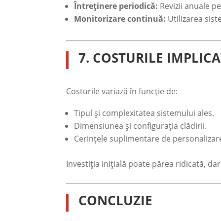
Întreținere periodică:
Revizii anuale p
Monitorizare continuă:
Utilizarea sis
7. COSTURILE IMPLICA
Costurile variază în funcție de:
Tipul și complexitatea sistemului ales.
Dimensiunea și configurația clădirii.
Cerințele suplimentare de personalizar
Investiția inițială poate părea ridicată, d
CONCLUZIE