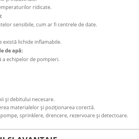
emperaturilor ridicate.
:
elor sensibile, cum ar fi centrele de date.
e există lichide inflamabile.
le de apă:
 a echipelor de pompieri.
i și debitului necesare.
rea materialelor și poziționarea corectă.
pompe, sprinklere, drencere, rezervoare și detectoare.