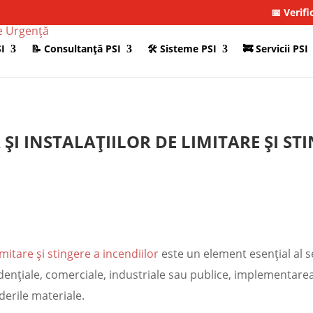
📅 Verifi
I
📝 Consultanţă PSI
🛠 Sisteme PSI
🚒 Servicii PSI
ȘI INSTALAȚIILOR DE LIMITARE ȘI ST
imitare și stingere a incendiilor
este un element esențial al se
idențiale, comerciale, industriale sau publice, implementare
rderile materiale.