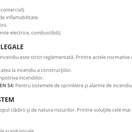
, comercial).
de inflamabilitate.
rii.
nte electrice, combustibili).
 LEGALE
a incendiu este strict reglementată. Printre actele normativ
atea la incendiu a construcțiilor.
potriva incendiilor.
EN 54:
Pentru sistemele de sprinklere și alarme de incendiu
ISTEM
ul clădirii și de natura riscurilor. Printre soluțiile cele mai
 și industriale.