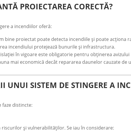
TANTĂ PROIECTAREA CORECTĂ?
ere a incendiilor oferă:
m bine proiectat poate detecta incendiile și poate acționa r
rea incendiului protejează bunurile și infrastructura.
slației în vigoare este obligatorie pentru obținerea avizului 
auna mai economică decât repararea daunelor cauzate de u
II UNUI SISTEM DE STINGERE A IN
faze distincte:
riscurilor și vulnerabilităților. Se iau în considerare: