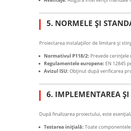
Avantaje:
Asigură intervenții manuale 
5. NORMELE ȘI STAND
Proiectarea instalațiilor de limitare și st
Normativul P118/2:
Prevede cerințele m
Regulamentele europene:
EN 12845 pe
Avizul ISU:
Obținut după verificarea pro
6. IMPLEMENTAREA ȘI
După finalizarea proiectului, este esențial
Testarea inițială:
Toate componentele t