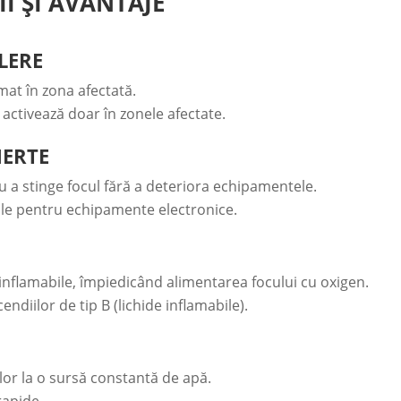
II ȘI AVANTAJE
KLERE
mat în zona afectată.
activează doar în zonele afectate.
NERTE
u a stinge focul fără a deteriora echipamentele.
ale pentru echipamente electronice.
nflamabile, împiedicând alimentarea focului cu oxigen.
ndiilor de tip B (lichide inflamabile).
or la o sursă constantă de apă.