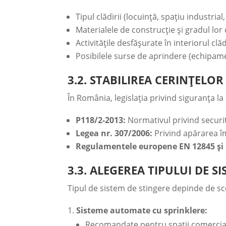
Tipul clădirii (locuință, spațiu industrial
Materialele de construcție și gradul lor 
Activitățile desfășurate în interiorul clădi
Posibilele surse de aprindere (echipame
3.2. STABILIREA CERINȚELOR
În România, legislația privind siguranța l
P118/2-2013:
Normativul privind securit
Legea nr. 307/2006:
Privind apărarea îm
Regulamentele europene EN 12845 și 
3.3. ALEGEREA TIPULUI DE S
Tipul de sistem de stingere depinde de scop
Sisteme automate cu sprinklere:
Recomandate pentru spații comerciale