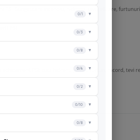
ii PSI.
Stingatoare incendiu
,
hidranti
, tevi refulare, furtunu
rii PSI
si echipament PSI:
cutii hidrant
,
pichet
, furtun, racord, tevi r