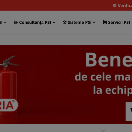
📅 Verifi
SI
📝 Consultanţă PSI
🛠 Sisteme PSI
🚒 Servicii PSI