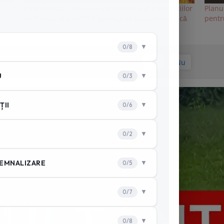
Importanța Simulărilor de Incendiu și a Exercițiilor
Planu
de Evacuare pentru Siguranța la Locul de Muncă
pentru
A fost de ajutor articolul?
Da
Nu