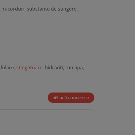
ri, racorduri, substante de stingere.
efulare,
stingatoare
, hidranti, tun apa,