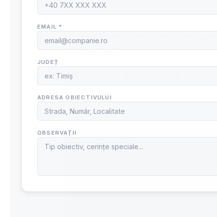
pregătească echipele și să men
Etichete:
Exerciții periodice de evacuare
PARTAJEAZĂ ASTA:
Facebook
LinkedIn
Imprimare
SIMILARE