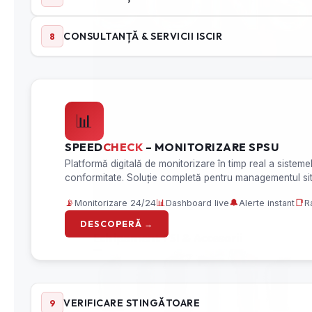
Echipament PSI
& Accesorii