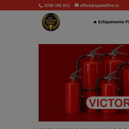
0740 195 012
office@speedfire.ro
🔥 Echipamente P