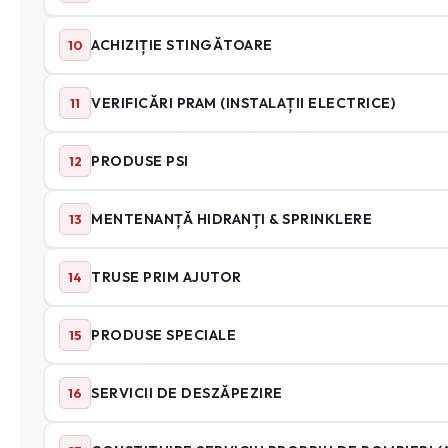
Magazin online de echipamente si accesor
Gamă completă de echipament și acceso
Accesorii PSI – Gama completa accesorii 
unelte PSI.