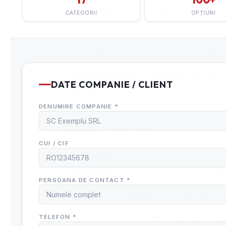
Observați cum participanții se comportă î
Repetați exercițiile de evacuare periodic
urgență.
Încurajați întrebările și discuțiile după
Efectuarea regulată a exercițiilor de evac
urgență.
Despre
Ultimele Postari
PSI SU
la
Consultant PSI SU
Speed Fire P
Dedicat domeniului
protecției
educativ și informativ.
Articolele sunt concepute pentr
de muncă și respectarea stand
Prin articolele publicate pe bl