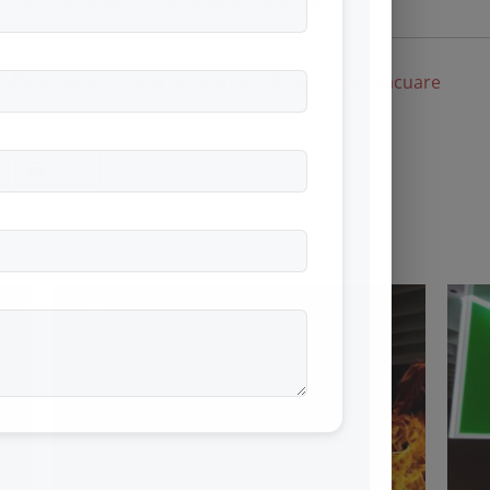
țină conformitatea cu reglementările legale.
,
plan de siguranță la incendiu
,
planul de evacuare
Email