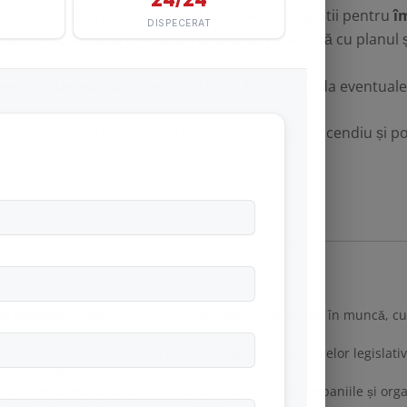
n timpul exercițiului și oferiți feedback și sugestii pentru
î
, astfel încât toată lumea să rămână familiarizată cu planul ș
 exercițiile de evacuare pentru a identifica și aborda eventual
uare
poate contribui la reducerea riscurilor de incendiu și poat
rotection
 la incendiu
, protecției civile și a sănătății și securității în muncă,
u a oferi soluții practice și a facilita înțelegerea normelor legisla
ardelor PSI.
ogul SpeedFire.ro, autorul își propune să sprijine companiile și org