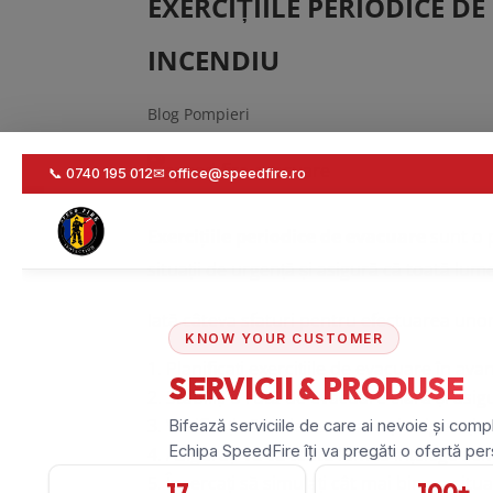
EXERCIȚIILE PERIODICE D
INCENDIU
Blog Pompieri
Exercițiile periodice de evacuare
sunt o p
situații de urgență și asigură că toată lum
Iată câteva sfaturi pentru efectuarea uno
Planificați exercițiile de evacuare în avan
Stabiliți o rută de evacuare clară și asi
Verificați căile de evacuare și asigurați
Asigurați-vă că toată lumea înțelege se
Încercați să simulați cât mai bine o sit