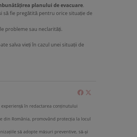
mbunătățirea planului de evacuare
.
i să fie pregătită pentru orice situație de
ele probleme sau neclarități.
e salva vieți în cazul unei situații de
 cu experiență în redactarea conținutului
tive din România, promovând protecția la locul
anizațiile să adopte măsuri preventive, să-și