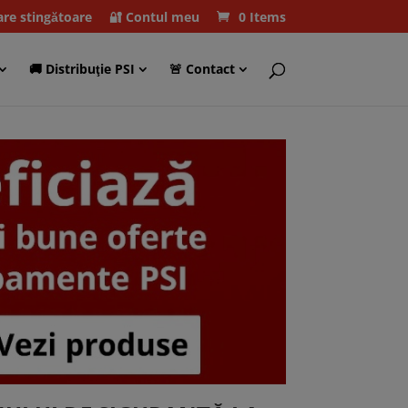
care stingătoare
🔐 Contul meu
0 Items
🚚 Distribuţie PSI
🚨 Contact