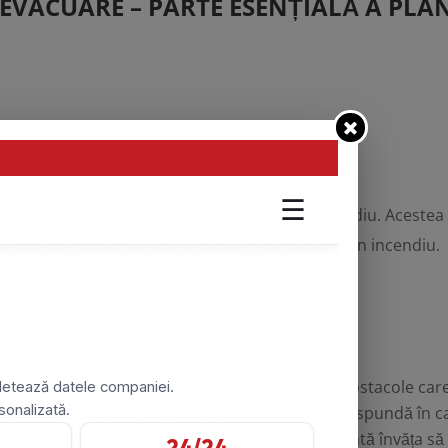
E EVACUARE – PARTE ESENȚIALĂ A PL
arte esențială a unui plan de siguranță la incendiu. Acestea
ea știe ce trebuie să facă în cazul în care apare un incendiu.
r
exerciții periodice de evacuare
:
s și anunțați pe toți cei implicați în acestea.
gurați-vă că toată lumea știe care este aceasta.
-vă că acestea nu sunt blocate sau că nu există obstacole care
mnificația alarmelor de incendiu
și știe cum să răspundă în ca
uație reală de incendiu, astfel încât oamenii să poată învăța 