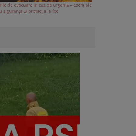
rile de evacuare in caz de urgență – esențiale
 siguranța și protecția la foc