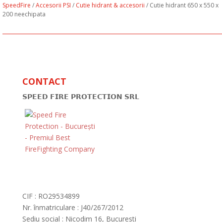
SpeedFire
/
Accesorii PSI
/
Cutie hidrant & accesorii
/ Cutie hidrant 650 x 550 x
200 neechipata
CONTACT
𝗦𝗣𝗘𝗘𝗗 𝗙𝗜𝗥𝗘 𝗣𝗥𝗢𝗧𝗘𝗖𝗧𝗜𝗢𝗡 𝗦𝗥𝗟
CIF : RO29534899
Nr. înmatriculare : J40/267/2012
Sediu social : Nicodim 16, Bucuresti