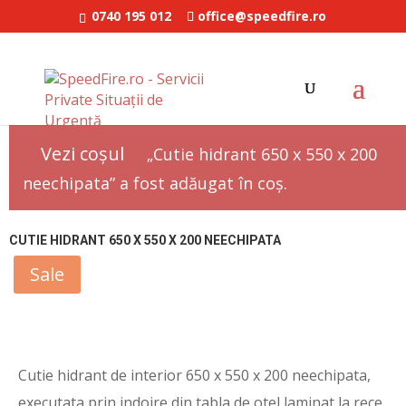
0740 195 012
office@speedfire.ro
SpeedFire
/
Accesorii PSI
/
Cutie hidrant & accesorii
/ Cutie hidrant 650 x 550 x
200 neechipata
Vezi coșul
„Cutie hidrant 650 x 550 x 200
neechipata” a fost adăugat în coș.
CUTIE HIDRANT 650 X 550 X 200 NEECHIPATA
Sale
Cutie hidrant de interior 650 x 550 x 200 neechipata,
executata prin indoire din tabla de otel laminat la rece.