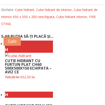
Etichete:
Cutie hidrant
,
Cutie hidrant de interior
,
Cutie hidrant de
interior 650 x 550 x 200 neechipata
,
Cutie hidrant interior
,
FIRE
STING
S-AR PUTEA SĂ-ȚI PLACĂ ȘI…
Sale
9%
𝗛
CUTIE HIDRANT CU
FURTUN PLAT CH60
500X500X150 ECHIPATA –
AVIZ CE
Prețul
Prețul
720,00
lei
652,50
lei
inițial
curent
a
este:
𝗛
fost:
652,50 lei.
720,00 lei.