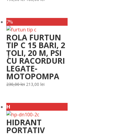
inițial
curent
a
este:
7%
fost:
180,00 lei.
190,00 lei.
ROLA FURTUN
TIP C 15 BARI, 2
ȚOLI, 20 M, PSI
CU RACORDURI
LEGATE-
MOTOPOMPA
Prețul
Prețul
230,00
lei
213,00
lei
inițial
curent
a
este:
𝗛
fost:
213,00 lei.
230,00 lei.
HIDRANT
PORTATIV