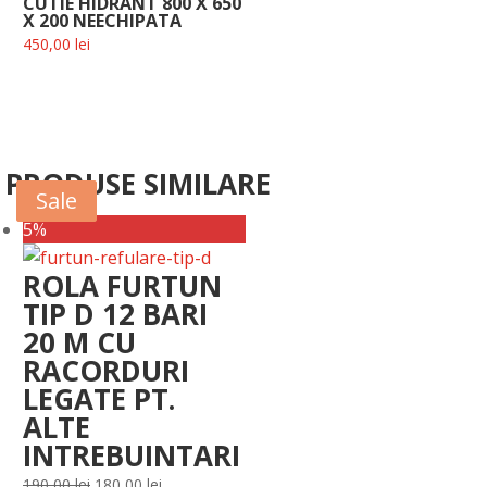
CUTIE HIDRANT 800 X 650
X 200 NEECHIPATA
450,00
lei
PRODUSE SIMILARE
Sale
Sale
5%
ROLA FURTUN
TIP D 12 BARI
20 M CU
RACORDURI
LEGATE PT.
ALTE
INTREBUINTARI
Prețul
Prețul
190,00
lei
180,00
lei