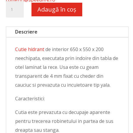
Cantitate
Adaugă în coș
Cutie
hidrant
Descriere
650
x
Cutie hidrant
de interior 650 x 550 x 200
550
neechipata, executata prin indoire din tabla de
x
otel laminat la rece. Usa este cu geam
200
transparent de 4 mm fixat cu cheder din
neechipata
cauciuc si prevazuta cu incuietoare tip yala.
Caracteristici:
Cutia este prevazuta cu decupaje aparente
pentru trecerea robinetului in partea de sus
dreapta sau stanga.