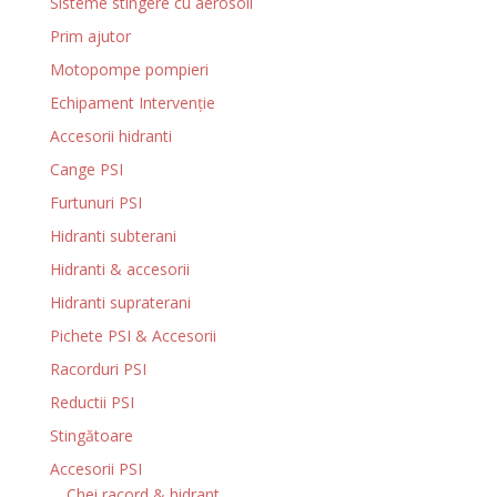
Sisteme stingere cu aerosoli
Prim ajutor
Motopompe pompieri
Echipament Intervenție
Accesorii hidranti
Cange PSI
Furtunuri PSI
Hidranti subterani
Hidranti & accesorii
Hidranti supraterani
Pichete PSI & Accesorii
Racorduri PSI
Reductii PSI
Stingătoare
Accesorii PSI
Chei racord & hidrant