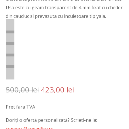
Usa este cu geam transparent de 4 mm fixat cu cheder
din cauciuc si prevazuta cu incuietoare tip yala.
Prețul
Prețul
500,00
lei
423,00
lei
inițial
curent
a
este:
Pret fara TVA
fost:
423,00 lei.
Doriţi o ofertă personalizată? Scrieţi-ne la:
500,00 lei.
comenzi@speedfire.ro