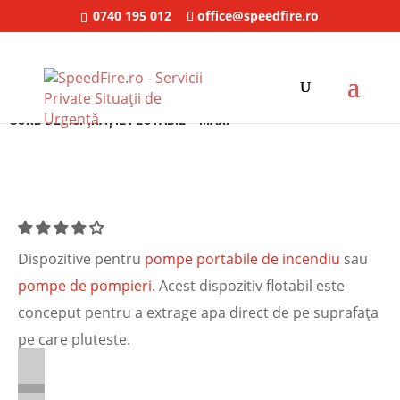
0740 195 012
office@speedfire.ro
SpeedFire
/
Motopompe pompieri
/ Sorb de aspirație flotabil – MAXI
SORB DE ASPIRAȚIE FLOTABIL – MAXI
Dispozitive pentru
pompe portabile de incendiu
sau
pompe de pompieri
. Acest dispozitiv flotabil este
conceput pentru a extrage apa direct de pe suprafața
pe care pluteste.