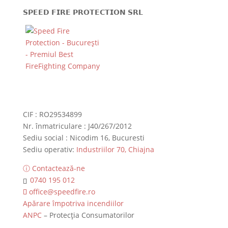
𝗦𝗣𝗘𝗘𝗗 𝗙𝗜𝗥𝗘 𝗣𝗥𝗢𝗧𝗘𝗖𝗧𝗜𝗢𝗡 𝗦𝗥𝗟
CIF : RO29534899
Nr. înmatriculare : J40/267/2012
Sediu social : Nicodim 16, Bucuresti
Sediu operativ:
Industriilor 70, Chiajna
ⓘ Contactează-ne
0740 195 012
office@speedfire.ro
Apărare împotriva incendiilor
ANPC
– Protecția Consumatorilor