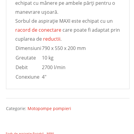
echipat cu mânere pe ambele părți pentru o
manevrare ușoară.
Sorbul de aspirație MAXI este echipat cu un
racord de conectare
care poate fi adaptat prin
cuplarea de
reductii
.
Dimensiuni
790 x 550 x 200 mm
Greutate
10 kg
Debit
2700 l/min
Conexiune
4"
Categorie:
Motopompe pompieri
←
Sorb de aspirație flotabil - MINI