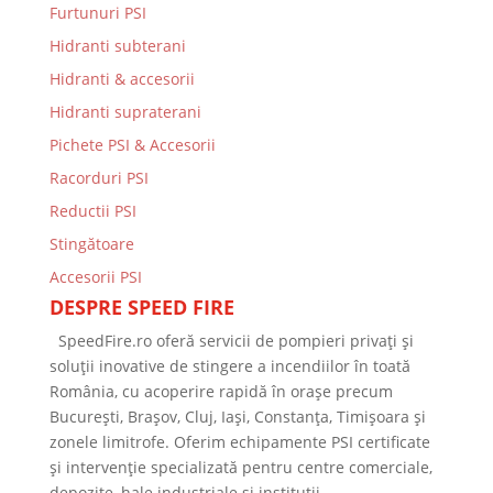
Furtunuri PSI
Hidranti subterani
Hidranti & accesorii
Hidranti supraterani
Pichete PSI & Accesorii
Racorduri PSI
Reductii PSI
Stingătoare
Accesorii PSI
DESPRE SPEED FIRE
SpeedFire.ro oferă servicii de pompieri privați și
soluții inovative de stingere a incendiilor în toată
România, cu acoperire rapidă în orașe precum
București, Brașov, Cluj, Iași, Constanța, Timișoara și
zonele limitrofe. Oferim echipamente PSI certificate
și intervenție specializată pentru centre comerciale,
depozite, hale industriale și instituții.