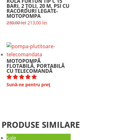
ROLA FURTUN TIP C 15
BARI, 2 ȚOLI, 20 M, PSI CU
RACORDURI LEGATE-
MOTOPOMPA
Prețul
Prețul
230,00
lei
213,00
lei
inițial
curent
a
este:
fost:
213,00 lei.
230,00 lei.
MOTOPOMPĂ
FLOTABILĂ, PORTABILĂ
CU TELECOMANDĂ
Sună-ne pentru preț
PRODUSE SIMILARE
Sale