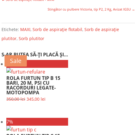
Stingător cu pulbere Victoria, tip P2, 2 Kg, Avizat IGSU
→
Etichete:
MAXI
,
Sorb de aspirație flotabil
,
Sorb de aspirație
plutitor
,
Sorb plutitor
S-AR PUTEA SĂ-ȚI PLACĂ ȘI…
Sale
Sale
1%
ROLA FURTUN TIP B 15
BARI, 20 M, PSI CU
RACORDURI LEGATE-
MOTOPOMPA
Prețul
Prețul
350,00
lei
345,00
lei
inițial
curent
a
este:
7%
fost:
345,00 lei.
350,00 lei.