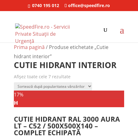
0740 195 012
office@speedfire.ro
Sale
Sale
Sale
Sale
Sale
Sale
Prima pagină
/ Produse etichetate „Cutie
hidrant interior”
CUTIE HIDRANT INTERIOR
Afișez toate cele 7 rezultate
17%
𝗛
CUTIE HIDRANT RAL 3000 AURA
LT – C52 / 500X500X140 –
COMPLET ECHIPATĂ