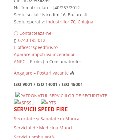
CIF : RO29534899
Nr. înmatriculare : J40/267/2012
Sediu social : Nicodim 16, Bucuresti
Sediu operativ:
Industriilor 70, Chiajna
ⓘ Contactează-ne
0740 195 012
office@speedfire.ro
Apărare împotriva incendiilor
ANPC
– Protecția Consumatorilor
Angajare – Posturi vacante
📤
ISO 9001 / ISO 14001 / ISO 45001
SERVICII SPEED FIRE
Securitate și Sănătate în Muncă
Serviciul de Medicina Muncii
Serviciu ambulanță