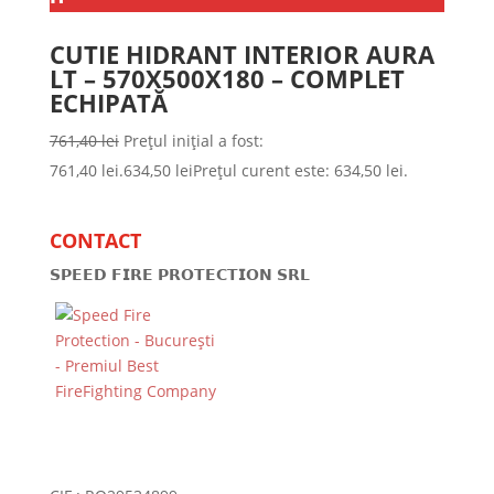
CUTIE HIDRANT INTERIOR AURA
LT – 570X500X180 – COMPLET
ECHIPATĂ
761,40
lei
Prețul inițial a fost:
761,40 lei.
634,50
lei
Prețul curent este: 634,50 lei.
CONTACT
𝗦𝗣𝗘𝗘𝗗 𝗙𝗜𝗥𝗘 𝗣𝗥𝗢𝗧𝗘𝗖𝗧𝗜𝗢𝗡 𝗦𝗥𝗟