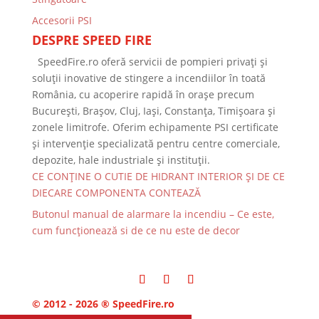
Accesorii PSI
DESPRE SPEED FIRE
SpeedFire.ro oferă servicii de pompieri privați și
soluții inovative de stingere a incendiilor în toată
România, cu acoperire rapidă în orașe precum
București, Brașov, Cluj, Iași, Constanța, Timișoara și
zonele limitrofe. Oferim echipamente PSI certificate
și intervenție specializată pentru centre comerciale,
depozite, hale industriale și instituții.
CE CONȚINE O CUTIE DE HIDRANT INTERIOR ȘI DE CE
DIECARE COMPONENTA CONTEAZĂ
Butonul manual de alarmare la incendiu – Ce este,
cum funcționează si de ce nu este de decor
© 2012 - 2026 ® SpeedFire.ro