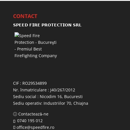
CONTACT
𝗦𝗣𝗘𝗘𝗗 𝗙𝗜𝗥𝗘 𝗣𝗥𝗢𝗧𝗘𝗖𝗧𝗜𝗢𝗡 𝗦𝗥𝗟
CIF : RO29534899
Nr. înmatriculare : J40/267/2012
Sediu social : Nicodim 16, Bucuresti
Sediu operativ:
Industriilor 70, Chiajna
ⓘ Contactează-ne
0740 195 012
office@speedfire.ro