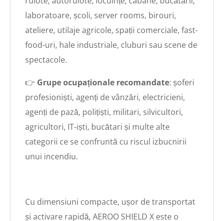
rulote, autorulote, locuințe, cabane, bucătării,
laboratoare, școli, server rooms, birouri,
ateliere, utilaje agricole, spații comerciale, fast-
food-uri, hale industriale, cluburi sau scene de
spectacole.
👉
Grupe ocupaționale recomandate
: șoferi
profesioniști, agenți de vânzări, electricieni,
agenți de pază, polițiști, militari, silvicultori,
agricultori, IT-iști, bucătari și multe alte
categorii ce se confruntă cu riscul izbucnirii
unui incendiu.
Cu dimensiuni compacte, ușor de transportat
și activare rapidă, AEROO SHIELD X este o