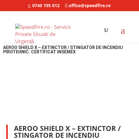
0740 195 012
office@speedfire.ro
SpeedFire
/
Sisteme stingere cu aerosoli
/ AEROO SHIELD X – Extinctor /
Stingator de incendiu pirotehnic. Certificat INSEMEX
AEROO SHIELD X – EXTINCTOR / STINGATOR DE INCENDIU
PIROTEHNIC. CERTIFICAT INSEMEX
AEROO SHIELD X – EXTINCTOR /
STINGATOR DE INCENDIU