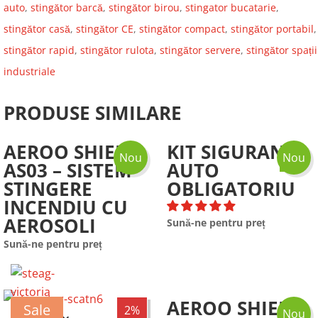
auto
,
stingător barcă
,
stingător birou
,
stingator bucatarie
,
stingător casă
,
stingător CE
,
stingător compact
,
stingător portabil
,
stingător rapid
,
stingător rulota
,
stingător servere
,
stingător spații
industriale
PRODUSE SIMILARE
AEROO SHIELD
KIT SIGURANTA
Nou
Nou
AS03 – SISTEM
AUTO
STINGERE
OBLIGATORIU
INCENDIU CU
AEROSOLI
Sună-ne pentru preț
Sună-ne pentru preț
AEROO SHIELD
Sale
2%
Nou