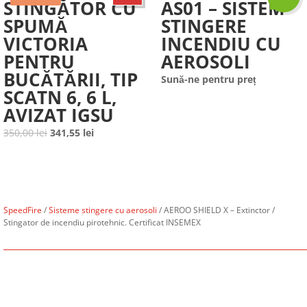
STINGĂTOR CU
AS01 – SISTEM
SPUMĂ
STINGERE
VICTORIA
INCENDIU CU
PENTRU
AEROSOLI
BUCĂTĂRII, TIP
Sună-ne pentru preț
SCATN 6, 6 L,
AVIZAT IGSU
Prețul
Prețul
350,00
lei
341,55
lei
inițial
curent
a
este:
fost:
341,55 lei.
350,00 lei.
SpeedFire
/
Sisteme stingere cu aerosoli
/ AEROO SHIELD X – Extinctor /
Stingator de incendiu pirotehnic. Certificat INSEMEX