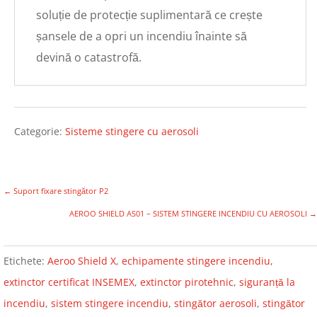
soluție de protecție suplimentară ce crește
șansele de a opri un incendiu înainte să
devină o catastrofă.
Categorie:
Sisteme stingere cu aerosoli
←
Suport fixare stingător P2
AEROO SHIELD AS01 – SISTEM STINGERE INCENDIU CU AEROSOLI
→
Etichete:
Aeroo Shield X
,
echipamente stingere incendiu
,
extinctor certificat INSEMEX
,
extinctor pirotehnic
,
siguranță la
incendiu
,
sistem stingere incendiu
,
stingător aerosoli
,
stingător