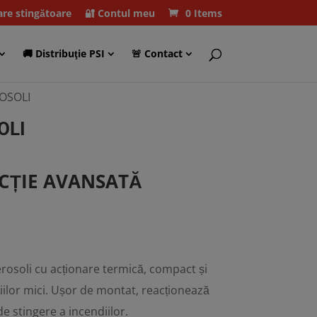
care stingătoare
🔐 Contul meu
0 Items
🚚 Distribuţie PSI
🚨 Contact
OSOLI
OLI
ECȚIE AVANSATĂ
rosoli cu acționare termică, compact și
ilor mici. Ușor de montat, reacționează
 de stingere a incendiilor.