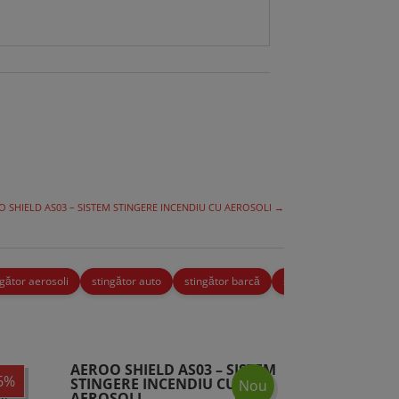
 SHIELD AS03 – SISTEM STINGERE INCENDIU CU AEROSOLI
→
ngător aerosoli
stingător auto
stingător barcă
stingător birou
stin
AEROO SHIELD AS03 – SISTEM
6%
STINGERE INCENDIU CU
Nou
AEROSOLI