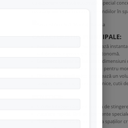
cu acționare termică automată, special conc
rapidă și eficientă împotriva incendiilor în sp
CARACTERISTICI PRINCIPALE:
Protecție avansată:
reacționează instantan
soluție de stingere sigură și autonomă.
Compact și ușor de instalat:
dimensiuni r
bandă adezivă de mare putere pentru mont
Eficiență în spații mici:
protejează un vol
dulapuri electrice, panouri tehnice, cutii d
BENEFICII:
Soluție inteligentă și autonomă de stingere
Instalare rapidă, fără echipamente speci
Fiabilitate ridicată în protejarea spațiilor 