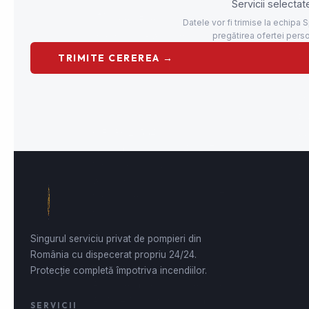
Se
Se
Cu
Ve
Se
Pr
CIF : RO29534899
Me
Nr. înmatriculare : J40/267/2012
Co
Sediu social : Nicodim 16,
Bucuresti
Se
Sediu operativ:
Industriilor 70,
Pr
Chiajna
Ec
ⓘ Contactează-ne
Di
0740 195 012
Si
office@speedfire.ro
Ad
Apărare împotriva incendiilor
ANPC
– Protecția Consumatorilor
Ha