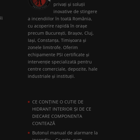
privați și soluții
inovative de stingere
li
a incendiilor în toată România,
cu acoperire rapidă în orașe
precum București, Brașov, Cluj,
Iași, Constanța, Timișoara și
zonele limitrofe. Oferim
echipamente PSI certificate și
intervenție specializată pentru
centre comerciale, depozite, hale
industriale și instituții.
CE CONȚINE O CUTIE DE
HIDRANT INTERIOR ȘI DE CE
DIECARE COMPONENTA
CONTEAZĂ
Butonul manual de alarmare la
incendiu – Ce este, cum