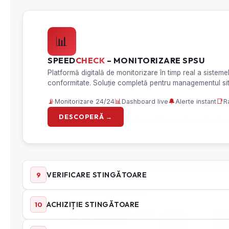
←
AEROO SHIELD X – Extinctor / Stingator de incendiu pirote
Aeroo Shield
AS01 Aeroo Shield
echipamente 
PRODUSE SIMILARE
KIT SIGURANTA AUTO
AER
OBLIGATORIU
/ S
Nou
PIR