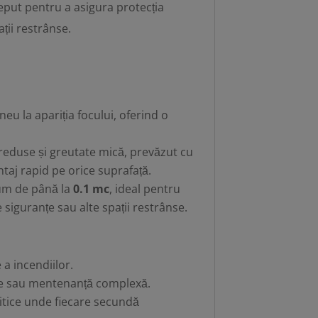
eput pentru a asigura protecția
ații restrânse.
eu la apariția focului, oferind o
eduse și greutate mică, prevăzut cu
aj rapid pe orice suprafață.
um de până la
0.1 mc
, ideal pentru
e siguranțe sau alte spații restrânse.
 a incendiilor.
ale sau mentenanță complexă.
critice unde fiecare secundă