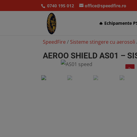
0740 195 012
office@speedfire.ro
🔥 Echipamente P
SpeedFire
/
Sisteme stingere cu aerosoli
AEROO SHIELD AS01 – S