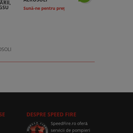
ĂRII,
IGSU
Sună-ne pentru preț
OSOLI
SE
DESPRE SPEED FIRE
SpeedFire.ro oferă
servicii de pompieri