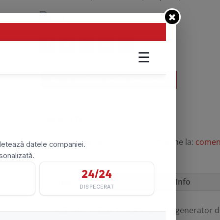
Solicită oferta de preț
Pret fara TVA
Doriţi o ofertă personalizată? Scrieţi-ne la:
comen
Descriere
➕ Acreditări & Info
AEROO SHIELD 1 - AS01
este un generator de