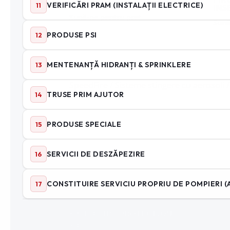
INS
Sună-ne pentru preț
Sună
SpeedFire
/
Sisteme stingere cu aerosoli
/
CONTACT
SER
𝗦𝗣𝗘𝗘𝗗 𝗙𝗜𝗥𝗘 𝗣𝗥𝗢𝗧𝗘𝗖𝗧𝗜𝗢𝗡
Se
𝗦𝗥𝗟
M