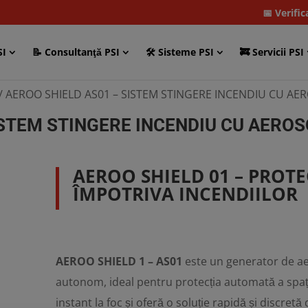
📅 Verifi
SI
📝 Consultanţă PSI
🛠 Sisteme PSI
🚒 Servicii PSI
/ AEROO SHIELD AS01 – SISTEM STINGERE INCENDIU CU AER
ISTEM STINGERE INCENDIU CU AEROS
AEROO SHIELD 01 – PROT
ÎMPOTRIVA INCENDIILOR
AEROO SHIELD 1 – AS01
este un generator de ae
autonom, ideal pentru protecția automată a spați
instant la foc și oferă o soluție rapidă și discretă