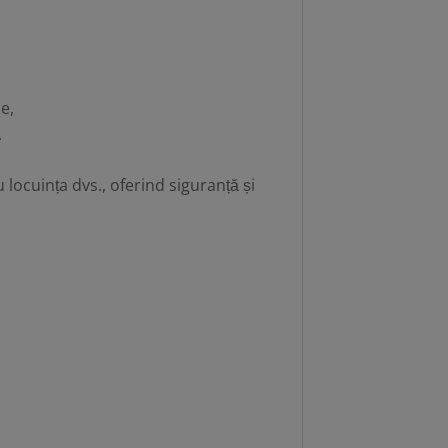
ce,
.
locuința dvs., oferind siguranță și