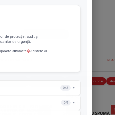
Sisteme stingere cu aerosoli
hnic. Certificat INSEMEX
AEROO
stingere incendiu
siguranță la incendiu
sistem stingere incendiu
sti
OO SHIELD X – EXTINCTOR
Sale
TINGATOR DE INCENDIU
Nou
STINGĂTOR CU SPUMĂ
OTEHNIC. CERTIFICAT