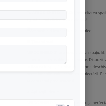
contează.
Cu
AEROO SHIELD 1 - AS01
, securitatea spaț
sigură și mai eficientă ca niciodată.
🔔 Ține minte!
AEROO SHIELD 01 are nevoie de un spațiu liber
eliberare a aerosolilor de stingere. Dispozit
utilizarea în spații închise, nu în zone desch
poate îndeplini rolul conform proiectării. Pe
să contactați producătorul.
🔹 Aplicații ideale
AEROO SHIELD 01 – AS01 este soluția perfectă