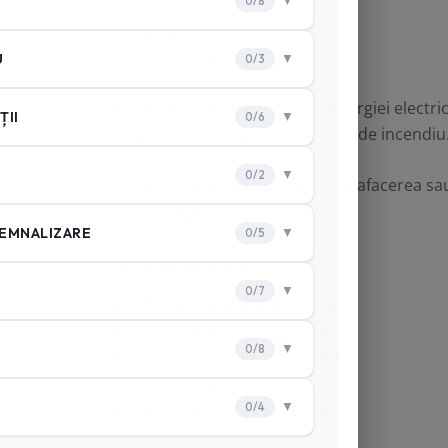
tablourilor electrice,
tablourilor de comandă,
cutiilor de contoare,
tablourilor de distribuție a energiei electri
dar și a altor spații mici cu risc de incendiu
Este alegerea inteligentă pentru afacerea sau 
liniște în fiecare zi.
🚀 Beneficii cheie
Activare rapidă și automată
Instalare în doar 5 secunde
Dimensiuni extrem de reduse
Nu necesită întreținere
Nu lasă reziduuri de stingere