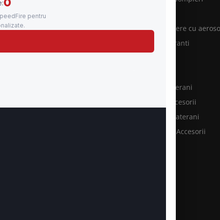
rviciul de Medicina Muncii
Prim ajutor
rviciu ambulanță
Sisteme stingere cu aeroso
rățare hote și tubulaturi
Accesorii hidranti
rificări P.R.A.M
Cange PSI
rvice grupuri electrogene
Furtunuri PSI
evenire şi Stingere
Hidranti subterani
ntenanţă stingătoare
Hidranti & accesorii
nsultanţă PSI
Hidranti supraterani
rvicii Pompieri
Pichete PSI & Accesorii
otecţie incendiu
Racorduri PSI
hipament PSI
Reductii PSI
stribuţie PSI
Stingătoare
steme PSI
Accesorii PSI
ăposturi Protecție Civilă
le la cheie