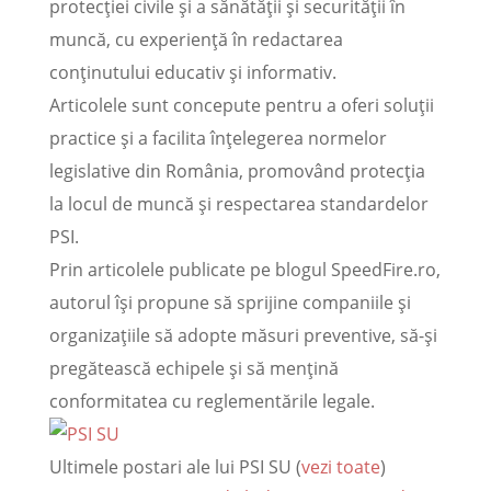
protecției civile și a sănătății și securității în
muncă, cu experiență în redactarea
conținutului educativ și informativ.
Articolele sunt concepute pentru a oferi soluții
practice și a facilita înțelegerea normelor
legislative din România, promovând protecția
la locul de muncă și respectarea standardelor
PSI.
Prin articolele publicate pe blogul SpeedFire.ro,
autorul își propune să sprijine companiile și
organizațiile să adopte măsuri preventive, să-și
pregătească echipele și să mențină
conformitatea cu reglementările legale.
Ultimele postari ale lui PSI SU
(
vezi toate
)