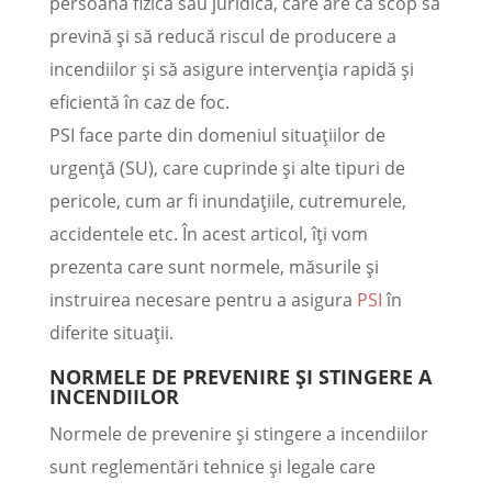
persoană fizică sau juridică, care are ca scop să
prevină și să reducă riscul de producere a
incendiilor și să asigure intervenția rapidă și
eficientă în caz de foc.
PSI face parte din domeniul situațiilor de
urgență (SU), care cuprinde și alte tipuri de
pericole, cum ar fi inundațiile, cutremurele,
accidentele etc. În acest articol, îți vom
prezenta care sunt normele, măsurile și
instruirea necesare pentru a asigura
PSI
în
diferite situații.
NORMELE DE PREVENIRE ȘI STINGERE A
INCENDIILOR
Normele de prevenire și stingere a incendiilor
sunt reglementări tehnice și legale care