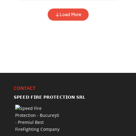
CONTACT
𝗦𝗣𝗘𝗘𝗗 𝗙𝗜𝗥𝗘 𝗣𝗥𝗢𝗧𝗘𝗖𝗧𝗜𝗢𝗡 𝗦𝗥𝗟