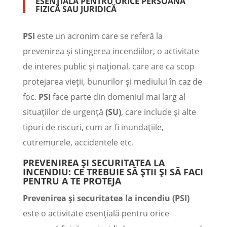
ESENȚIALĂ PENTRU ORICE PERSOANĂ
FIZICĂ SAU JURIDICĂ
PSI
este un acronim care se referă la
prevenirea și stingerea incendiilor, o activitate
de interes public și național, care are ca scop
protejarea vieții, bunurilor și mediului în caz de
foc.
PSI
face parte din domeniul mai larg al
situațiilor de urgență
(SU)
, care include și alte
tipuri de riscuri, cum ar fi inundațiile,
cutremurele, accidentele etc.
PREVENIREA ȘI SECURITATEA LA
INCENDIU: CE TREBUIE SĂ ȘTII ȘI SĂ FACI
PENTRU A TE PROTEJA
Prevenirea și securitatea la incendiu (PSI)
este o activitate esențială pentru orice