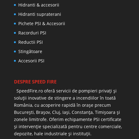
Hidranti & accesorii
Hidranti supraterani
Pichete PSI & Accesorii
Racorduri PSI
Reductii PSI
Stingătoare
Accesorii PSI
DESPRE SPEED FIRE
SpeedFire.ro oferă servicii de pompieri privați și
soluții inovative de stingere a incendiilor în toată
România, cu acoperire rapidă în orașe precum
București, Brașov, Cluj, Iași, Constanța, Timișoara și
zonele limitrofe. Oferim echipamente PSI certificate
și intervenție specializată pentru centre comerciale,
depozite, hale industriale și instituții.