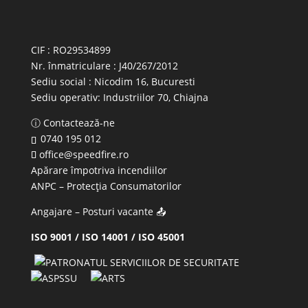
CIF : RO29534899
Nr. înmatriculare : J40/267/2012
Sediu social : Nicodim 16, Bucuresti
Sediu operativ:
Industriilor 70, Chiajna
ⓘ Contactează-ne
0740 195 012
office@speedfire.ro
Apărare împotriva incendiilor
ANPC
– Protecția Consumatorilor
Angajare – Posturi vacante
📤
ISO 9001 / ISO 14001 / ISO 45001