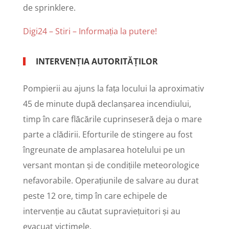
de sprinklere.
Digi24 – Stiri – Informația la putere!
INTERVENȚIA AUTORITĂȚILOR
Pompierii au ajuns la fața locului la aproximativ
45 de minute după declanșarea incendiului,
timp în care flăcările cuprinseseră deja o mare
parte a clădirii. Eforturile de stingere au fost
îngreunate de amplasarea hotelului pe un
versant montan și de condițiile meteorologice
nefavorabile. Operațiunile de salvare au durat
peste 12 ore, timp în care echipele de
intervenție au căutat supraviețuitori și au
evacuat victimele.