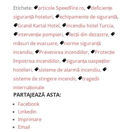
Etichete:
articole SpeedFire.ro
,
deficiențe
siguranță hoteluri
,
echipamente de siguranță
,
Grand Kartal Hotel
,
incendiu hotel Turcia
,
intervenție pompieri
,
lecții din dezastre
,
măsuri de evacuare
,
norme siguranță
incendiu
,
Prevenirea incendiilor
,
Protecție
împotriva incendiilor
,
siguranța oaspeților
hotelieri
,
sisteme de alarmă incendiu
,
sisteme de stingere incendii
,
tragedii
internaționale
PARTAJEAZĂ ASTA:
Facebook
LinkedIn
Imprimare
Email