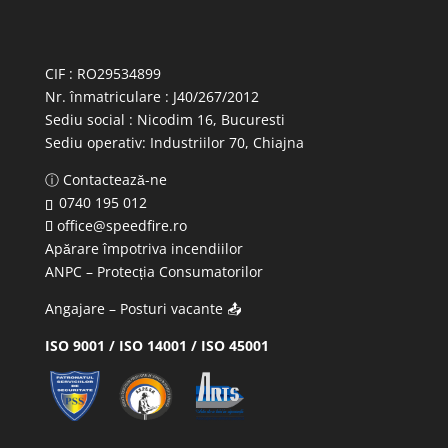
CIF : RO29534899
Nr. înmatriculare : J40/267/2012
Sediu social : Nicodim 16, Bucuresti
Sediu operativ:
Industriilor 70, Chiajna
ⓘ Contactează-ne
0740 195 012
office@speedfire.ro
Apărare împotriva incendiilor
ANPC
– Protecția Consumatorilor
Angajare – Posturi vacante
📤
ISO 9001 / ISO 14001 / ISO 45001