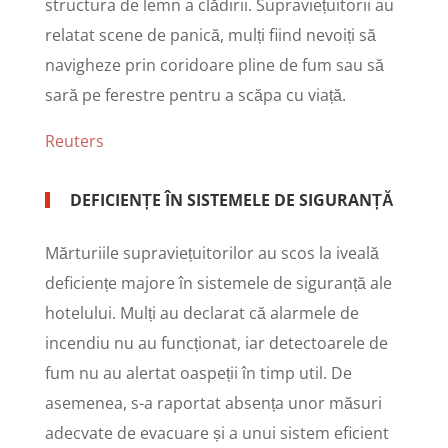
structura de lemn a clădirii. Supraviețuitorii au
relatat scene de panică, mulți fiind nevoiți să
navigheze prin coridoare pline de fum sau să
sară pe ferestre pentru a scăpa cu viață.
Reuters
DEFICIENȚE ÎN SISTEMELE DE SIGURANȚĂ
Mărturiile supraviețuitorilor au scos la iveală
deficiențe majore în sistemele de siguranță ale
hotelului. Mulți au declarat că alarmele de
incendiu nu au funcționat, iar detectoarele de
fum nu au alertat oaspeții în timp util. De
asemenea, s-a raportat absența unor măsuri
adecvate de evacuare și a unui sistem eficient