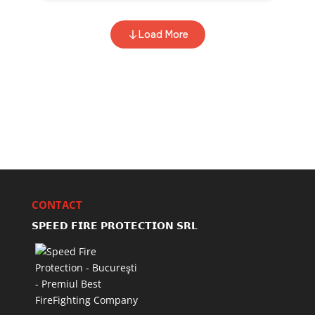
CONTACT
𝗦𝗣𝗘𝗘𝗗 𝗙𝗜𝗥𝗘 𝗣𝗥𝗢𝗧𝗘𝗖𝗧𝗜𝗢𝗡 𝗦𝗥𝗟