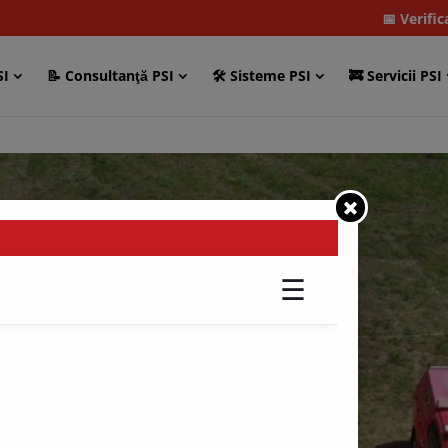
📅 Verifi
SI
📝 Consultanţă PSI
🛠 Sisteme PSI
🚒 Servicii PSI