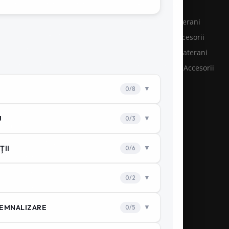
rvice grupuri electrogene
Furtunuri PSI
evenire şi Stingere
Hidranti subterani
ntenanţă stingătoare
Hidranti & accesorii
nsultanţă PSI
Hidranti supraterani
rvicii Pompieri
Pichete PSI & Accesorii
otecţie incendiu
Racorduri PSI
hipament PSI
Reductii PSI
stribuţie PSI
Stingătoare
steme PSI
Accesorii PSI
ăposturi Protecție Civilă
le la cheie
rsuri autorizate
nitorizare PSI