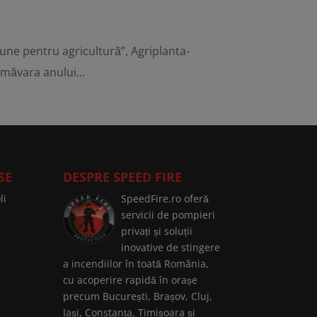
une pentru agricultură”, Agriplanta-
măvara anului...
SE
DESPRE SPEED FIRE
li
SpeedFire.ro oferă
servicii de pompieri
privați și soluții
inovative de stingere
a incendiilor în toată România,
cu acoperire rapidă în orașe
precum București, Brașov, Cluj,
Iași, Constanța, Timișoara și