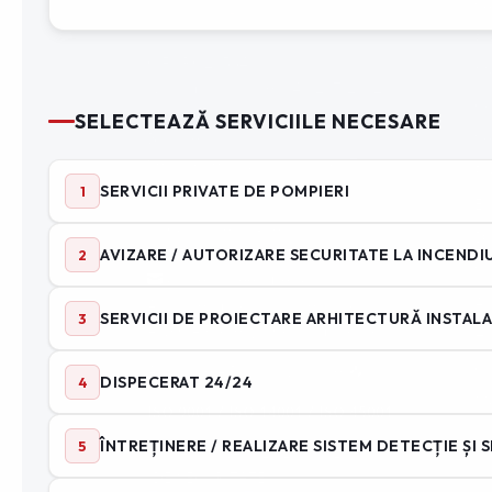
Se
Pr
CIF : RO29534899
Me
Nr. înmatriculare : J40/267/2012
Co
Sediu social : Nicodim 16,
Bucuresti
Se
Sediu operativ:
Industriilor 70,
Pr
Chiajna
Ec
ⓘ Contactează-ne
Di
0740 195 012
Si
office@speedfire.ro
Ad
Apărare împotriva incendiilor
ANPC
– Protecția Consumatorilor
Ha
Cu
Angajare – Posturi vacante
📤
Mo
ISO 9001 / ISO 14001 / ISO 45001