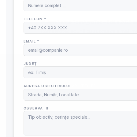
Blog Pompieri
🌾 AgriPlanta-RomAgroTec – Ediția 2023 se
Romagrotec adună cu succes cele mai impo
CONTACT
SER
𝗦𝗣𝗘𝗘𝗗 𝗙𝗜𝗥𝗘 𝗣𝗥𝗢𝗧𝗘𝗖𝗧𝗜𝗢𝗡
Se
𝗦𝗥𝗟
M
Se
Se
Cu
Ve