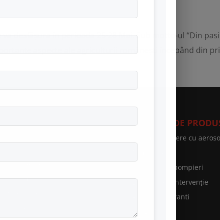
 va desfășura în perioada 25-28 Mai. Sub motto-ul “Din pasi
rtante aspecte ale agriculturii românești începând din pri
VICII SPEED FIRE
CATEGORII DE PRODU
curitate și Sănătate în
Sisteme stingere cu aeroso
uncă
Prim ajutor
rviciul de Medicina Muncii
Motopompe pompieri
rviciu ambulanță
Echipament Intervenție
rățare hote și tubulaturi
Accesorii hidranti
rificări P.R.A.M
Cange PSI