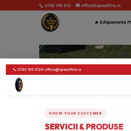
0740 195 012
office@speedfire.ro
🔥 Echipamente P