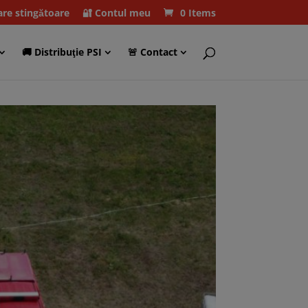
care stingătoare
🔐 Contul meu
0 Items
🚚 Distribuţie PSI
🚨 Contact