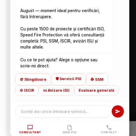
soluții inovative de stingere a incendiilor în toată
August — moment ideal pentru verificări,
România, cu acoperire rapidă în orașe precum
fără întrerupere.
București, Brașov, Cluj, Iași, Constanța, Timișoara și
zonele limitrofe. Oferim echipamente PSI certificate
Cu peste 1500 de proiecte și certificări ISO,
și intervenție specializată pentru centre comerciale,
Speed Fire Protection vă oferă consultanță
depozite, hale industriale și instituții.
completă: PSI, SSM, ISCIR, avizări ISU și
multe altele.
Ce conține o cutie de hidrant interior și de ce
Cu ce te pot ajuta? Alege o opțiune sau
fiecare componentă contează
scrie-mi direct:
Butonul manual de alarmare la incendiu – Ce este,
🛡️ Servicii PSI
🧯 Stingătoare
👷 SSM
cum funcționează si de ce nu este de decor
⚙️ ISCIR
📜 Avizare ISU
Evaluare generală
Folosim cookie-uri pentru a-ți oferi cea mai bună experiență
© 2012 - 2026 ® SpeedFire.ro
CONSULTANT
GHID PSI
CONTACT
pe site-ul nostru web.