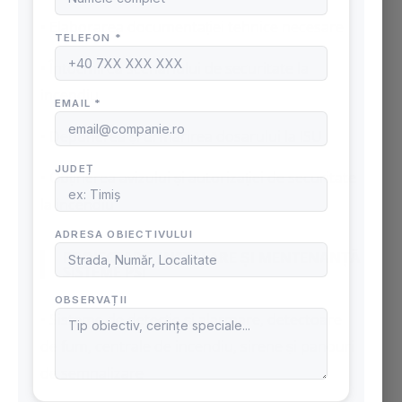
• Elaborarea documentației tehnice necesare
• Întocmirea scenariului de securitate la
incendiu
• Depunerea și urmărirea dosarului la ISU
• Obținerea avizului și autorizației de securitate
la incendiu
PROIECTARE, INSTALARE ȘI MENTENANȚĂ
SISTEME PSI
• Sisteme de detecție și alarmare, detectoare
de fum, centrale de incendiu, sirene și panouri
de semnalizare