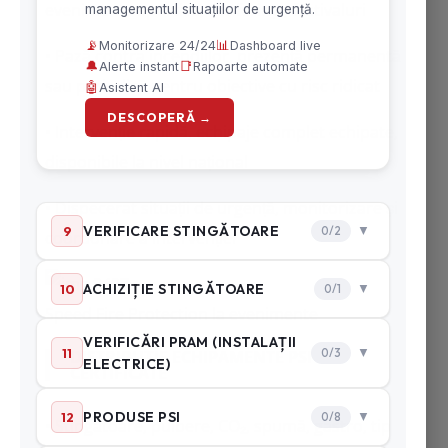
evenimente sportive, conferințe, festivaluri
• Pază contra incendiilor, prezență permanentă
sau periodică pentru obiective cu risc ridicat
• Intervenție rapidă, echipaje complet echipate,
disponibile la nivel național
• Dispecerat situații de urgență, monitorizare și
coordonare a intervenției
Speed Fire Protection la evenimente
DISTRIBUȚIE ECHIPAMENTE PSI
CERTIFICATE
• Stingătoare, pulbere, CO₂, spumă, gastro, tip