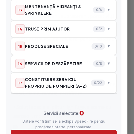
D
• Hidranți, subterani, supraterani, portativi și
accesorii complete
• Furtunuri și țevi de refulare, pentru sisteme
interioare și exterioare
• Racorduri și accesorii PSI, gamă completă
pentru orice tip de instalație
• Echipament de protecție pompieri, costume,
căști, cizme, mănuși certificate
• Soluții speciale, pături ignifuge, sisteme cu
aerosoli, motopompe flotabile