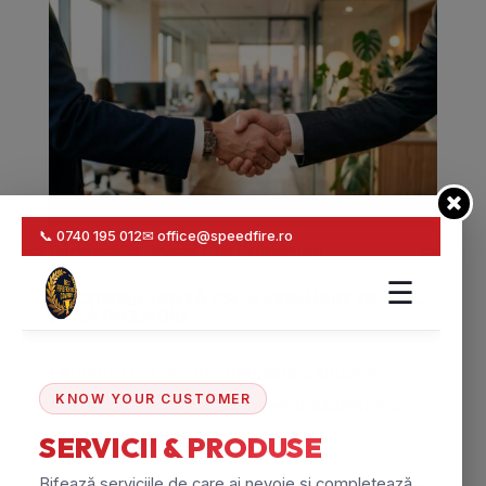
Parteneriat Speed Fire Protection
CONSULTANȚĂ PSI ȘI EVALUARE DE RISC
LA INCENDIU
• Audituri PSI, analiza detaliată a situației
existente, identificarea vulnerabilităților și a
neconformităților