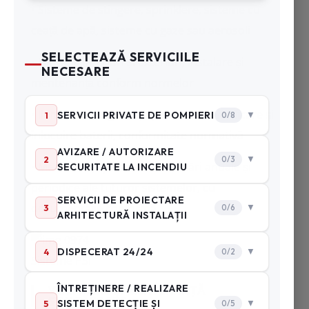
• Sisteme de stingere, sprinklere, sisteme cu
ceață de apă, sisteme cu gaze sau aerosoli
• Hidranți interiori și exteriori, instalare și
mentenanță conform normelor
• Iluminat de siguranță și evacuare, verificare și
înlocuire baterii, conformitate normativă
• Mentenanță periodică, verificări anuale și
periodice ale tuturor sistemelor, cu
documentație conformă
Sisteme PSI
VERIFICARE ȘI MENTENANȚĂ
STINGĂTOARE