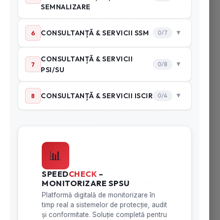
• Verificarea anuală a stingătoarelor conform
OMAI 135/2023
• Reîncărcarea și revizia tehnică periodică
• Înlocuirea stingătoarelor neconforme
• Documentația completă pentru fiecare
echipament verificat
• Amplasarea corectă conform normelor în
vigoare
SERVICII PRIVATE DE POMPIERI
• Evenimente private și publice, concerte,