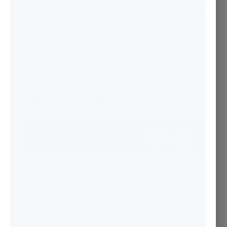
Etichete:
Autorizație ISU
,
av
,
Echipamente
PSI
,
securitate la incendiu
,
Speed Fire
Protection
,
Verificare stingătoare
PARTAJEAZĂ ASTA:
Facebook
LinkedIn
Imprimare
Email
A fost de ajutor articolul?
Da
Nu