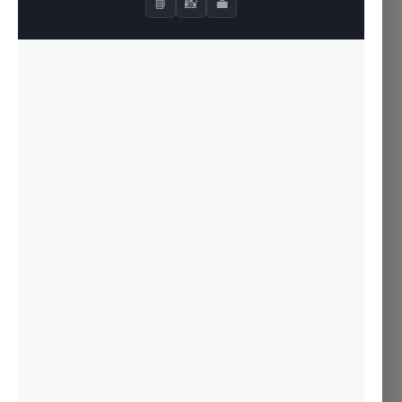
• Echipamente PSI certificate
• Consultanță tehnică permanentă
Speed Fire Protection
UN SINGUR PARTENER PENTRU TOATĂ
SECURITATEA TA LA INCENDIU
Indiferent de tipul spațiului, dimensiunea
companiei sau localizarea geografică, Speed
Fire Protection are soluția potrivită pentru
protecția oamenilor și a bunurilor tale.
PSISU.ro