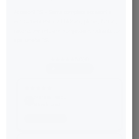
Accesorii PSI – Gama completa accesorii si
echipament PSI:
cutii hidrant
,
pichet
, furtun,
racord, tevi refulare,
stingatoare
, hidranti, tun
apa, unelte PSI.