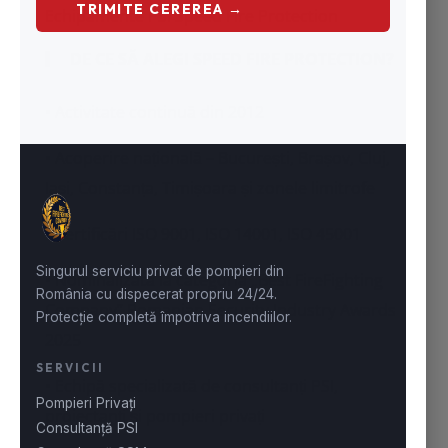
Echipamente PSI Speed Fire Protection
DE CE SĂ ALEGI SPEED FIRE PROTECTION
?
• Activitate continuă din 2012
• Acoperire națională – București, Brașov, Cluj,
Iași, Constanța, Timișoara și zonele limitrofe
• Certificări ISO 9001, ISO 14001, ISO 45001
• Nominalizată la categoria „Best FireFighting
Company” Romanian Security Industry Awards
2025
• Echipă specializată de consultanți PSI,
proiectanți și pompieri privați