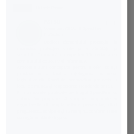
Despre
Ultimele Postari
PSI SU
la
Consultant PSI SU
Speed Fire
Protection
Dedicat domeniului
protecției la
incendiu
, protecției civile și a sănătății și
securității în muncă, cu experiență în redactarea
conținutului educativ și informativ.
Articolele sunt concepute pentru a oferi soluții
practice și a facilita înțelegerea normelor
legislative din România, promovând protecția la
locul de muncă și respectarea standardelor PSI.
Prin articolele publicate pe blogul SpeedFire.ro,
autorul își propune să sprijine companiile și
organizațiile să adopte măsuri preventive, să-și
pregătească echipele și să mențină conformitatea
cu reglementările legale.