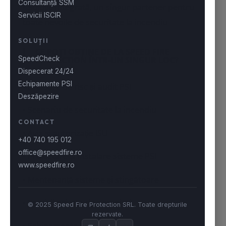
• Soluție integrată, un singur partener pentru
toate nevoile de securitate la incendiu
CE POȚI OBȚINE DE LA SPEED FIRE
PROTECTION ÎNTR-UN SINGUR LOC?
• Evaluare de risc și audit PSI
• Scenariu de securitate la incendiu
• Aviz și autorizație ISU
• Proiectare și instalare sisteme PSI
• Mentenanță sisteme și stingătoare
• Servicii private de pompieri