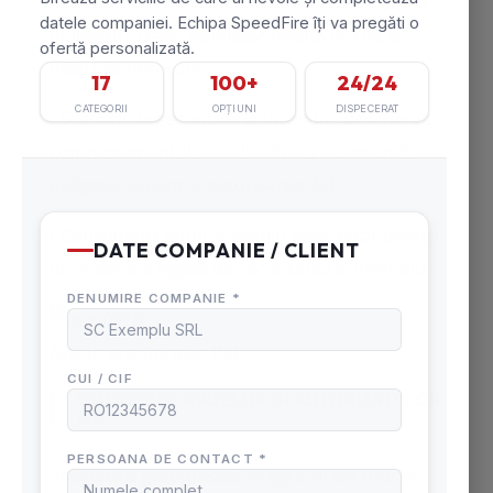
• Evaluări de risc la incendiu, document tehnic
obligatoriu care stabilește nivelul de risc și
măsurile necesare
• Scenarii de securitate la incendiu, descrierea
comportamentului clădirii în caz de incendiu,
obligatoriu pentru autorizarea ISU
• Consultanță tehnică, sprijin specializat pentru
orice decizie legată de securitatea la incendiu
Avizări și autorizări ISU
OBȚINEREA AVIZELOR ȘI AUTORIZAȚIILOR
ISU
Speed Fire gestionează integral acest proces: