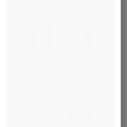
Echipament PSI
& Accesorii
Magazin online de echipamente si accesorii PSI.
Stingatoare incendiu
,
hidranti
, tevi refulare,
furtunuri, racorduri, substante de stingere.
Gamă completă de echipament și accesorii
PSI