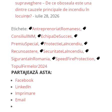
supraveghere – De ce oboseala este una
dintre cauzele principale de incendiu în
locuințe?
- iulie 28, 2026
Etichete:
AntreprenoriatRomanesc
,
ConsiliulIMM
,
EchipaDeSucces
,
PremiuSpecial
,
ProtectieLaIncendiu
,
Recunoastere
,
SecuritateLaIncendiu
,
SigurantaInRomania
,
SpeedFireProtection
,
TopulFirmelor2024
PARTAJEAZĂ ASTA:
Facebook
LinkedIn
Imprimare
Email