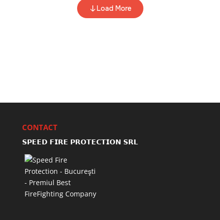
CONTACT
𝗦𝗣𝗘𝗘𝗗 𝗙𝗜𝗥𝗘 𝗣𝗥𝗢𝗧𝗘𝗖𝗧𝗜𝗢𝗡 𝗦𝗥𝗟