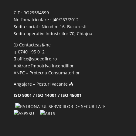
CIF : RO29534899
Nr. înmatriculare : J40/267/2012
Sediu social : Nicodim 16, Bucuresti
Sediu operativ:
Industriilor 70, Chiajna
ⓘ Contactează-ne
0740 195 012
office@speedfire.ro
Apărare împotriva incendiilor
ANPC
– Protecția Consumatorilor
Angajare – Posturi vacante
📤
ISO 9001 / ISO 14001 / ISO 45001