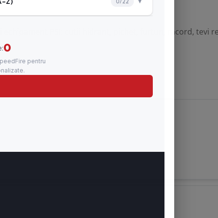
si echipament PSI:
cutii hidrant
,
pichet
, furtun, racord, tevi r