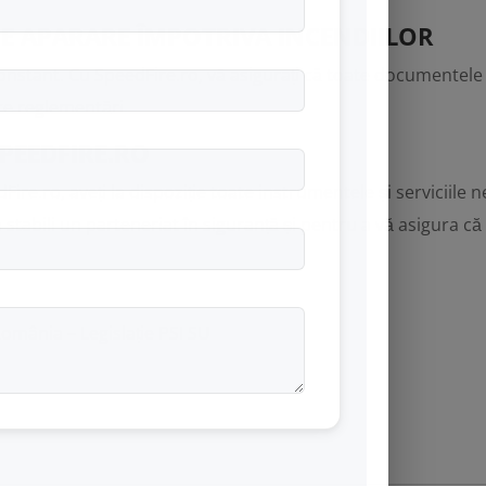
E APARARE ÎMPOTRIVA INCENDIILOR
 constant. Cu SpeedFire.ro, vă asigurați că toate documentel
te reglementări.
SPEEDFIRE.RO
ire.ro, aveți la dispoziție toate instrumentele și serviciile 
 stabili un parteneriat în siguranță și pentru a vă asigura c
România – Legislație PSI SU