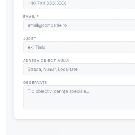
DOCUMENTE ACTUALIZATE D
Legislația și cerințele se schimbă în mod
actualizate și conforme cu cele mai recen
SUNTEȚI ÎN SIGURANȚĂ CU 
Nu lăsați siguranța la întâmplare. Cu SpeedF
celor din jur.
Contactați-ne
astăzi pentru a
situație de urgență.
Prevenirea și Stingerea Incendiilor în 
Despre
Ultimele Postari