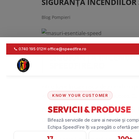
SIGURANȚA INCENDIILOR S
Blog Pompieri
SIGURANȚA INCENDIIL
SPEEDFIRE.RO
Într-o lume în care riscul de incendii nu p
locurilor de muncă și spațiilor publice. Cu
ASISTENȚA SPECIALIZATĂ Î
O parte esențială a siguranței este asigur
stingerea incendiilor. Echipa noastră de e
securitate sunt implementate corect.