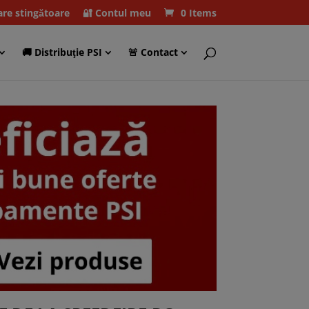
care stingătoare
🔐 Contul meu
0 Items
🚚 Distribuţie PSI
🚨 Contact