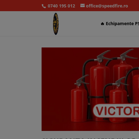
0740 195 012
office@speedfire.ro
🔥 Echipamente P