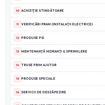
Echipament PSI
& Accesorii
Magazin online de echipamente si accesor
Gamă completă de echipament și acceso