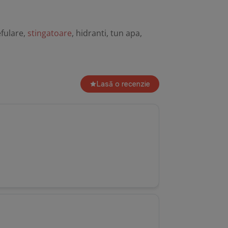
efulare,
stingatoare
, hidranti, tun apa,