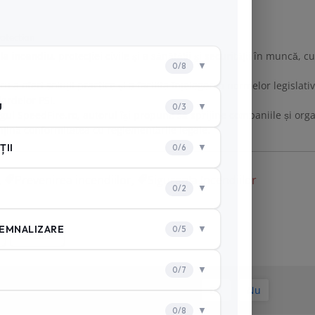
rotection
 la incendiu
, protecției civile și a sănătății și securității în muncă,
u a oferi soluții practice și a facilita înțelegerea normelor legisla
ardelor PSI.
ogul SpeedFire.ro, autorul își propune să sprijine companiile și org
țină conformitatea cu reglementările legale.
,
Prevenirea incendiilor
,
Siguranța Incendiilor
Email
A fost de ajutor articolul?
Da
Nu