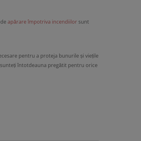
e de
apărare împotriva incendiilor
sunt
necesare pentru a proteja bunurile și viețile
ă sunteți întotdeauna pregătit pentru orice