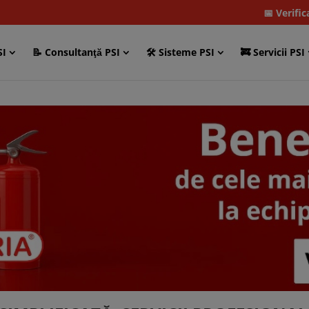
📅 Verifi
SI
📝 Consultanţă PSI
🛠 Sisteme PSI
🚒 Servicii PSI