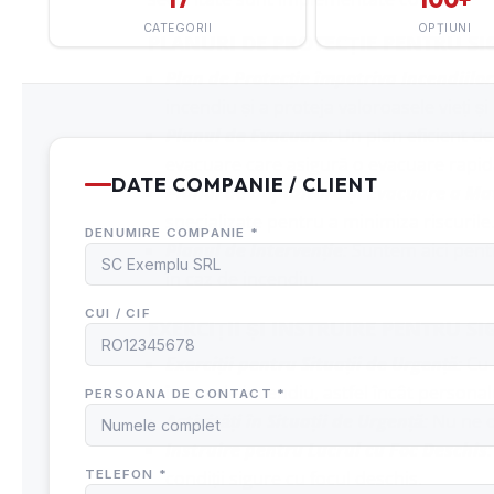
PLANURI DE PROTECȚIE PENTRU S
Plan de Protecție împotriva Incendiilor
incendiu și a proteja valoroasele vieți și
Planul de Evacuare
:
Un plan eficient d
evacuare care asigură o evacuare rapidă
Planul de Depozitare și Evacuare a Ma
specializate pentru a minimiza riscurile
Planul de Intervenție
:
Suntem aici pentru
în caz de incendiu.
EXERCIȚII ȘI INSTRUIRE PENTRU 
Exerciții pentru Situații de Urgență
:
Cu 
în caz de incendiu, astfel încât personalu
Activități în Situații de Urgență
:
Nu ne op
Instruire pentru Lucrul cu Foc Deschis
:
condiții sigure cu focul deschis.