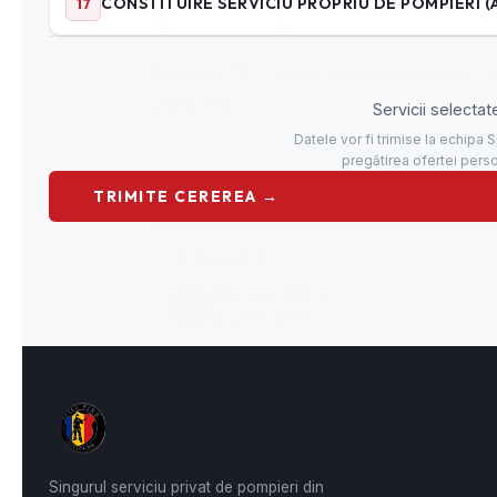
Accesorii PSI – Gama completa accesorii 
unelte PSI.