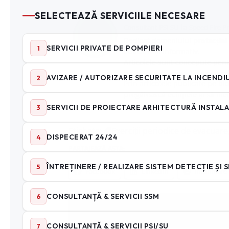
PSI SU
la
Consultant PSI SU
Speed Fire P
Dedicat domeniului
protecției
educativ și informativ.
Articolele sunt concepute pentr
de muncă și respectarea stand
Prin articolele publicate pe bl
pregătească echipele și să men
Etichete:
Exerciții periodice de evacuare
PARTAJEAZĂ ASTA:
Facebook
LinkedIn
Imprimare