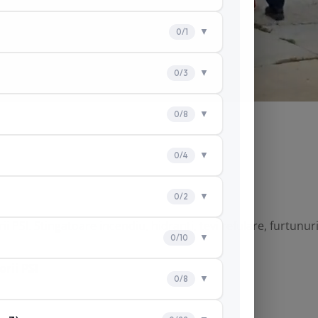
ii PSI.
Stingatoare incendiu
,
hidranti
, tevi refulare, furtunu
rii PSI