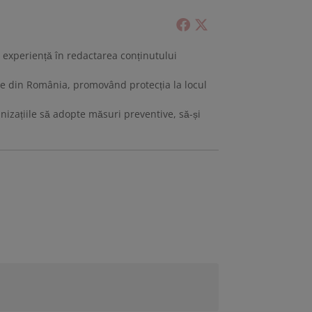
 cu experiență în redactarea conținutului
tive din România, promovând protecția la locul
anizațiile să adopte măsuri preventive, să-și