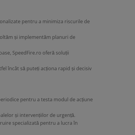
sonalizate pentru a minimiza riscurile de
zvoltăm și implementăm planuri de
oase, SpeedFire.ro oferă soluții
el încât să puteți acționa rapid și decisiv
 periodice pentru a testa modul de acțiune
lelor și intervențiilor de urgență.
ruire specializată pentru a lucra în