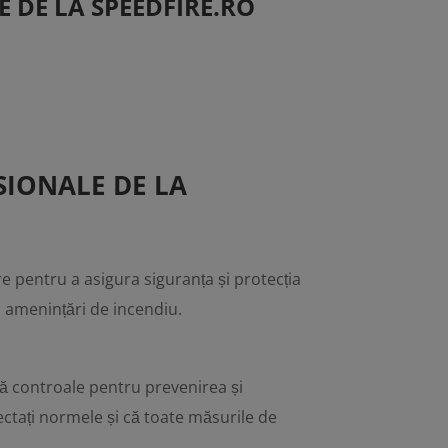
E DE LA SPEEDFIRE.RO
SIONALE DE LA
re pentru a asigura siguranța și protecția
ei amenințări de incendiu.
ază controale pentru prevenirea și
ectați normele și că toate măsurile de