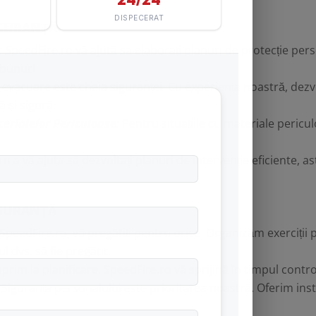
IGURANȚĂ
:
SpeedFire.ro vă ajută să elaborați planuri de protecție per
 bunuri.
e evacuare este cheia siguranței. Cu experiența noastră, de
 și sigură.
terialelor Periculoase
:
Pentru situațiile cu materiale pericul
.
 a vă ajuta să dezvoltați planuri de intervenție eficiente, astf
SIGURANȚĂ
SpeedFire.ro, vă pregătiți pentru orice. Organizăm exerciții
l dvs. să fie pregătit.
rim la planificare. SpeedFire.ro vă sprijină în timpul controa
Siguranța personalului este prioritatea noastră. Oferim inst