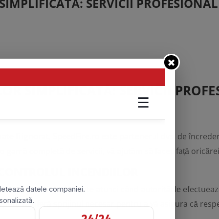
IMPLIFICATĂ: SERVICII PROFESIONAL
OR SIMPLIFICATĂ: SERVICII PROFE
oate fi ignorat, SpeedFire.ro este partenerul dvs. de încrede
 o gamă completă de servicii, vă ajutăm să faceți față oricăr
N CONTROLUL INCENDIILOR
area asistenței specializate atunci când autoritățile efectue
xperți vă oferă sprijinul necesar pentru a vă asigura că resp