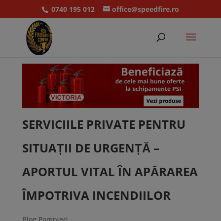
0740 195 012
office@speedfire.ro
SERVICIILE PRIVATE PENTRU
SITUAȚII DE URGENȚĂ –
APORTUL VITAL ÎN APĂRAREA
ÎMPOTRIVA INCENDIILOR
Blog Pompieri