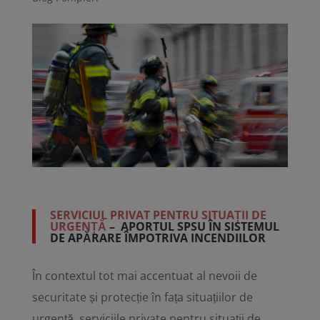
SERVICIUL PRIVAT PENTRU SITUAȚII DE
URGENȚĂ
– APORTUL SPSU ÎN SISTEMUL
DE APĂRARE ÎMPOTRIVA INCENDIILOR
În contextul tot mai accentuat al nevoii de
securitate și protecție în fața situațiilor de
urgență, serviciile private pentru situații de