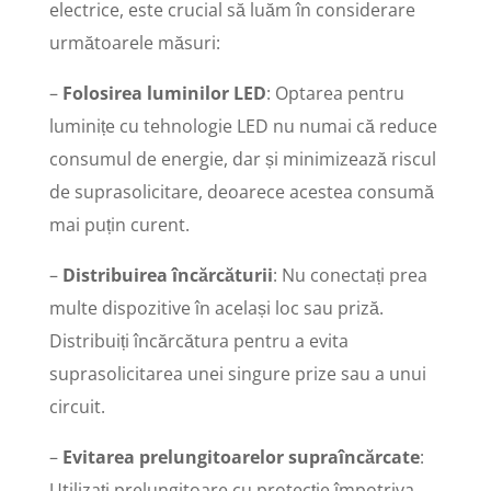
electrice, este crucial să luăm în considerare
următoarele măsuri:
–
Folosirea luminilor LED
: Optarea pentru
luminițe cu tehnologie LED nu numai că reduce
consumul de energie, dar și minimizează riscul
de suprasolicitare, deoarece acestea consumă
mai puțin curent.
–
Distribuirea încărcăturii
: Nu conectați prea
multe dispozitive în același loc sau priză.
Distribuiți încărcătura pentru a evita
suprasolicitarea unei singure prize sau a unui
circuit.
–
Evitarea prelungitoarelor supraîncărcate
:
Utilizați prelungitoare cu protecție împotriva