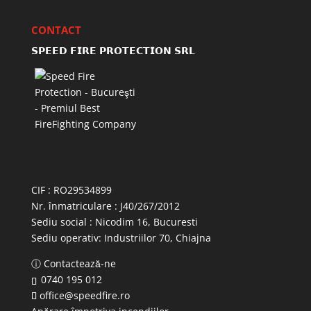
CONTACT
𝗦𝗣𝗘𝗘𝗗 𝗙𝗜𝗥𝗘 𝗣𝗥𝗢𝗧𝗘𝗖𝗧𝗜𝗢𝗡 𝗦𝗥𝗟
CIF : RO29534899
Nr. înmatriculare : J40/267/2012
Sediu social : Nicodim 16, Bucuresti
Sediu operativ:
Industriilor 70, Chiajna
ⓘ Contactează-ne
0740 195 012
office@speedfire.ro