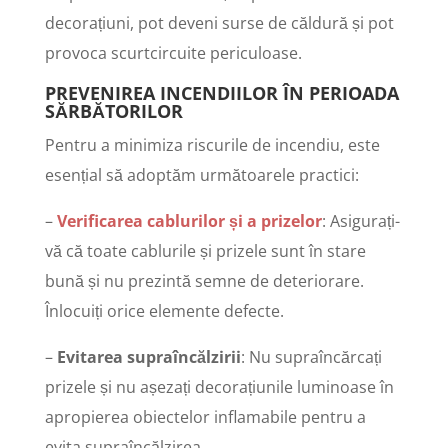
decorațiuni, pot deveni surse de căldură și pot
provoca scurtcircuite periculoase.
PREVENIREA INCENDIILOR ÎN PERIOADA
SĂRBĂTORILOR
Pentru a minimiza riscurile de incendiu, este
esențial să adoptăm următoarele practici:
–
Verificarea cablurilor și a prizelor
: Asigurați-
vă că toate cablurile și prizele sunt în stare
bună și nu prezintă semne de deteriorare.
Înlocuiți orice elemente defecte.
–
Evitarea supraîncălzirii
: Nu supraîncărcați
prizele și nu așezați decorațiunile luminoase în
apropierea obiectelor inflamabile pentru a
evita supraîncălzirea.