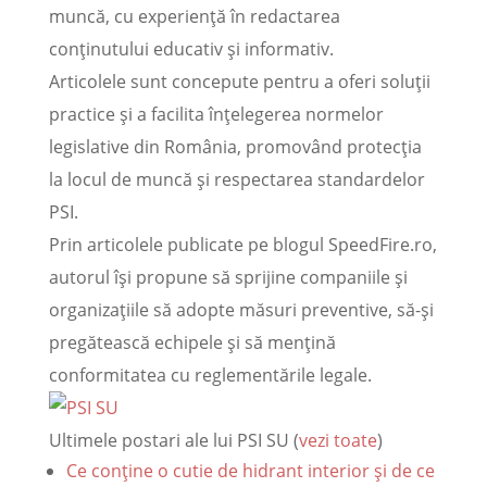
muncă, cu experiență în redactarea
conținutului educativ și informativ.
Articolele sunt concepute pentru a oferi soluții
practice și a facilita înțelegerea normelor
legislative din România, promovând protecția
la locul de muncă și respectarea standardelor
PSI.
Prin articolele publicate pe blogul SpeedFire.ro,
autorul își propune să sprijine companiile și
organizațiile să adopte măsuri preventive, să-și
pregătească echipele și să mențină
conformitatea cu reglementările legale.
Ultimele postari ale lui PSI SU
(
vezi toate
)
Ce conține o cutie de hidrant interior și de ce