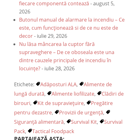
fiecare componentă contează
- august 5,
2026
Butonul manual de alarmare la incendiu – Ce
este, cum funcționează si de ce nu este de
decor
- iulie 29, 2026
Nu lăsa mâncarea la cuptor fără
supraveghere – De ce oboseala este una
dintre cauzele principale de incendiu în
locuințe?
- iulie 28, 2026
Etichete:
Adăposturi ALA
,
Alimente de
lungă durată
,
Alimente liofilizate
,
Clădiri de
birouri
,
Kit de supraviețuire
,
Pregătire
pentru dezastre
,
Provizii de urgență
,
Siguranță alimentară
,
Survival Kit
,
Survival
Pack
,
Tactical Foodpack
PARTAJEAZĂ ASTA: