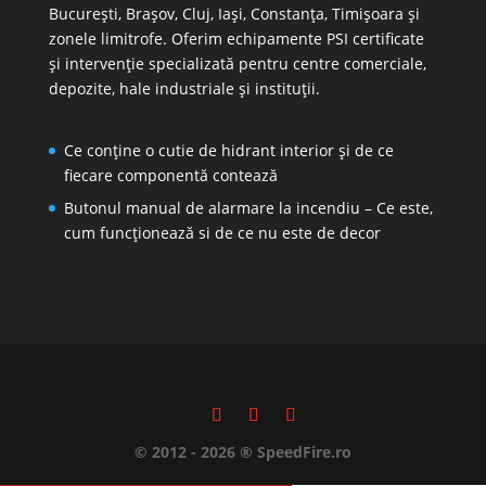
București, Brașov, Cluj, Iași, Constanța, Timișoara și
zonele limitrofe. Oferim echipamente PSI certificate
și intervenție specializată pentru centre comerciale,
depozite, hale industriale și instituții.
Ce conține o cutie de hidrant interior și de ce
fiecare componentă contează
Butonul manual de alarmare la incendiu – Ce este,
cum funcționează si de ce nu este de decor
© 2012 - 2026 ® SpeedFire.ro