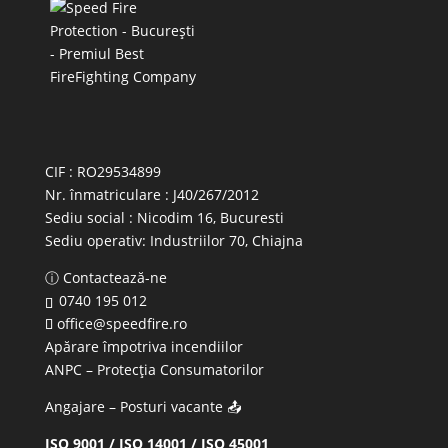
CIF : RO29534899
Nr. înmatriculare : J40/267/2012
Sediu social : Nicodim 16, Bucuresti
Sediu operativ:
Industriilor 70, Chiajna
ⓘ Contactează-ne
0740 195 012
office@speedfire.ro
Apărare împotriva incendiilor
ANPC
– Protecția Consumatorilor
Angajare – Posturi vacante
📤
ISO 9001 / ISO 14001 / ISO 45001