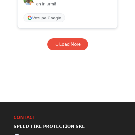
CONTACT
𝗦𝗣𝗘𝗘𝗗 𝗙𝗜𝗥𝗘 𝗣𝗥𝗢𝗧𝗘𝗖𝗧𝗜𝗢𝗡 𝗦𝗥𝗟