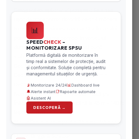
Design-ul excepțional al pompei o face mai
ușor de transportat datorită celor 4 mânere.
Forma și dimensiunea compactă a flotorului
permit depozitarea pompei în vehiculul
dumneavoastră și asigură o mai bună
stabilitate pe suprafața apei.
Debit la 0,5 bar: 1.075 LPM – 236,6 gal/min
Debit la 1 bar: 1.014 LPM – 223,2 gal/min
Debit la 3 bar: 380 LPM – 83,5 gal/min
Nominal max. presiune: 4,3 bar – 62,3 psi
Înălțimea totală de livrare: până la 43 m – 140 ft
Ieșire: 65 mm / B75
Min. adâncime de aspirație: 15 mm – 0,6 inci
Motor: Briggs & Stratton