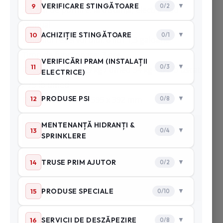
Sistem de pornire: la distanță, electric sau
manual
Volumul rezervorului: 6 litri 1,3 galoane
Timp de funcționare: 3 ore
Greutate: uscat 29 kg / umed 34 kg – 64 lb uscat
/ 75 lb umed
Dimensiuni: 786 x 595 x 392 mm