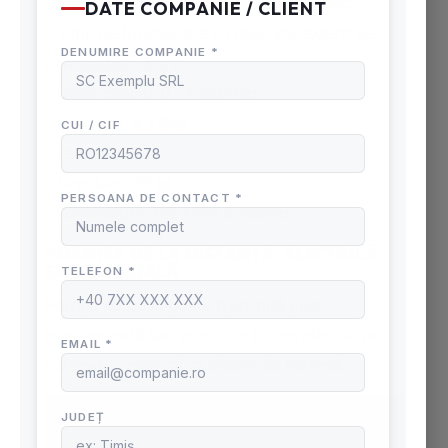
– Plutitor: polietilenă rezistentă la impact
– Timp de funcționare cu rezervor extern de
combustibil: 3 ore
– Debit maxim: 0 – 1350/min
– Presiune: 4,3 BAR
– Ieșire: B/75
– Greutate: 30 kg
– Dimensiuni: 786 x 595 x 392mm
PORNIRE DE LA DISTANȚĂ, ELECTRICĂ
SAU MANUALĂ
Pompa flotabilă poate fi pornită prin
telecomandă sau printr-un buton electric pe
rezervor – manual ca sistem de rezervă.