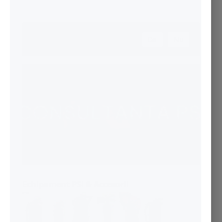
A fost de ajutor articolul?
Da
Nu
Echipament PSI
& Accesorii