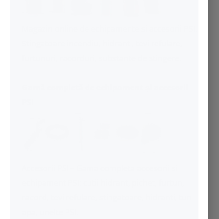
Magazin online de echipamente si accesorii PSI.
Stingatoare incendiu
,
hidranti
, tevi refulare,
furtunuri, racorduri, substante de stingere.
Gamă completă de echipament și accesorii
PSI
Accesorii PSI – Gama completa accesorii si
echipament PSI:
cutii hidrant
,
pichet
, furtun,
racord, tevi refulare,
stingatoare
, hidranti, tun
apa, unelte PSI.