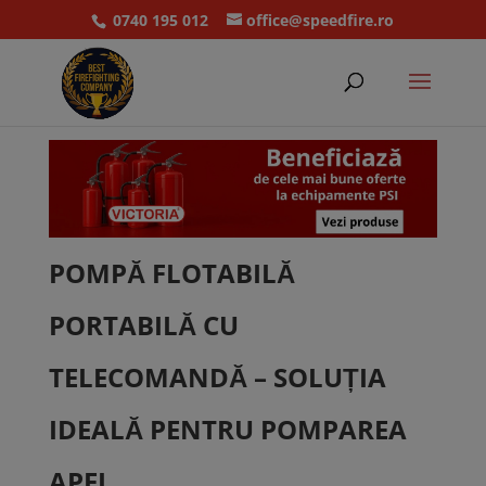
0740 195 012
office@speedfire.ro
POMPĂ FLOTABILĂ
PORTABILĂ CU
TELECOMANDĂ – SOLUȚIA
IDEALĂ PENTRU POMPAREA
APEI