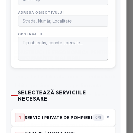
CONSTRUCȚIE ERGONOMICĂ PENTRU
PERFORMANȚE MAI MARI
Pe baza experienței pompierilor din întreaga
lume, a fost echilibrata complet combinația de
debit și presiune pentru o performanță
ridicată, ceea ce permite și pompierilor să
stingă incendiile.
REZERVOR INTEGRAT
Pompa flotabilă este prevazuta cu un rezervor