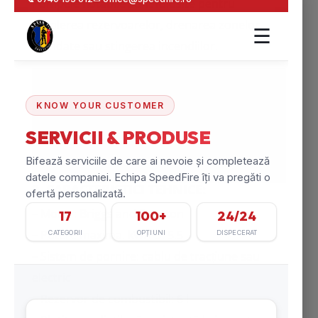
Pompele flotabile sunt folosite pentru
umplerea rezervoarelor, drenarea zonelor
inundate sau stingerea incendiilor.
2. CARACTERISTICI TEHNICE:
– Motor: Briggs and Stratton
– Putere maxima. kW/PS: 5,5
– Sistem de pornire: cablu de tracțiune sau
electric
– Rezervor de combustibil: 6 l