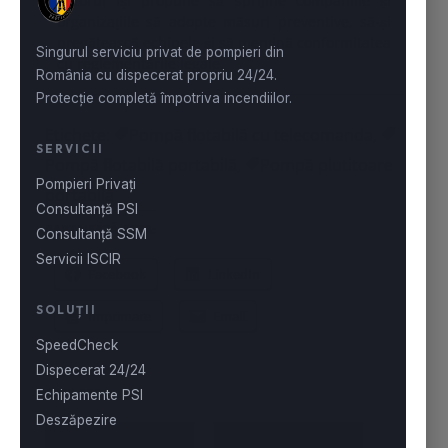
autorul își propune să sprijine companiile și
organizațiile să adopte măsuri preventive, să-și
pregătească echipele și să mențină conformitatea
cu reglementările legale.
Etichete:
Pompă flotabilă cu telecomanda
,
Pompă flotabilă portabilă
,
Pompă plutitoare
portabilă
PARTAJEAZĂ ASTA:
Facebook
LinkedIn
Imprimare
Email
SIMILARE