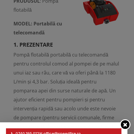
PRODUSUL
: Pompă
flotabilă
MODEL: Portabilă cu
telecomandă
1. PREZENTARE
Pompă flotabilă portabilă cu telecomandă
pentru controlul comod al pompei de pe malul
unui iaz sau râu, care vă va oferi până la 1180
L/min și 4,3 bar. Soluția ideală pentru
pomparea apei din surse naturale de apă. Un
ajutor eficient pentru pompieri și pentru
intervenția rapidă sau acolo unde este nevoie
de pompare (pentru servicii comunale, firme
de construcții, depozite logistice, fabrici..etc).