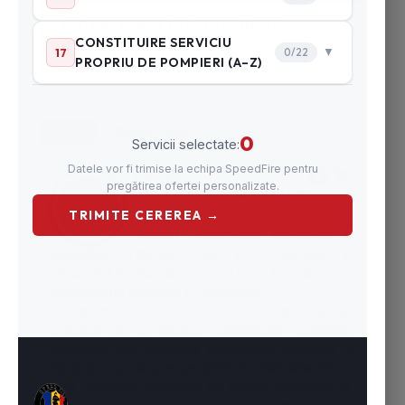
Contacteaza un consultant
SpeedFire.ro
Despre
Ultimele Postari
PSI SU
la
Consultant PSI SU
Speed Fire
Protection
Dedicat domeniului
protecției la
incendiu
, protecției civile și a sănătății și
securității în muncă, cu experiență în redactarea
conținutului educativ și informativ.
Articolele sunt concepute pentru a oferi soluții
practice și a facilita înțelegerea normelor
legislative din România, promovând protecția la
locul de muncă și respectarea standardelor PSI.
Prin articolele publicate pe blogul SpeedFire.ro,