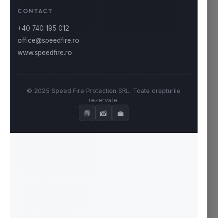
Motopompa portabilă
Motopompele
flotabilă poate furniza
portabile și flotabile –
până la 1180 litri pe
Soluții eficiente
minut și 4,3 bar, ceea
pentru drenarea
ce o face ideală
zonelor inundate
pentru pomparea
apei din surse
naturale și pentru
intervenții rapide
Inundațiile în
România: Cum te poți
proteja cu o pompă
portabilă și flotabilă
de la SpeedFire.ro