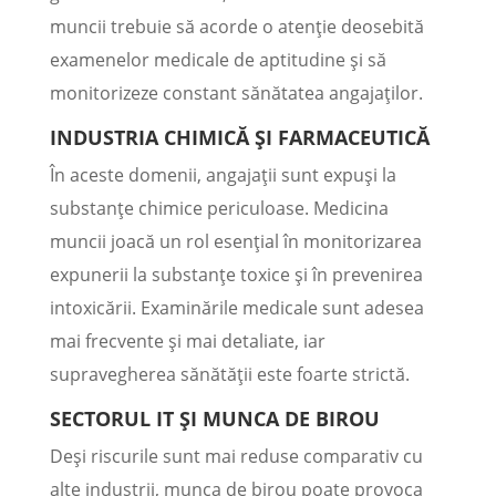
muncii trebuie să acorde o atenție deosebită
examenelor medicale de aptitudine și să
monitorizeze constant sănătatea angajaților.
INDUSTRIA CHIMICĂ ȘI FARMACEUTICĂ
În aceste domenii, angajații sunt expuși la
substanțe chimice periculoase. Medicina
muncii joacă un rol esențial în monitorizarea
expunerii la substanțe toxice și în prevenirea
intoxicării. Examinările medicale sunt adesea
mai frecvente și mai detaliate, iar
supravegherea sănătății este foarte strictă.
SECTORUL IT ȘI MUNCA DE BIROU
Deși riscurile sunt mai reduse comparativ cu
alte industrii, munca de birou poate provoca