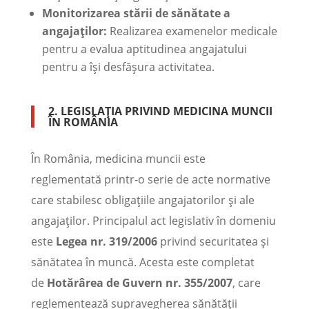
Monitorizarea stării de sănătate a
angajaților:
Realizarea examenelor medicale
pentru a evalua aptitudinea angajatului
pentru a își desfășura activitatea.
2. LEGISLAȚIA PRIVIND MEDICINA MUNCII
ÎN ROMÂNIA
În România, medicina muncii este
reglementată printr-o serie de acte normative
care stabilesc obligațiile angajatorilor și ale
angajaților. Principalul act legislativ în domeniu
este
Legea nr. 319/2006
privind securitatea și
sănătatea în muncă. Acesta este completat
de
Hotărârea de Guvern nr. 355/2007
, care
reglementează supravegherea sănătății