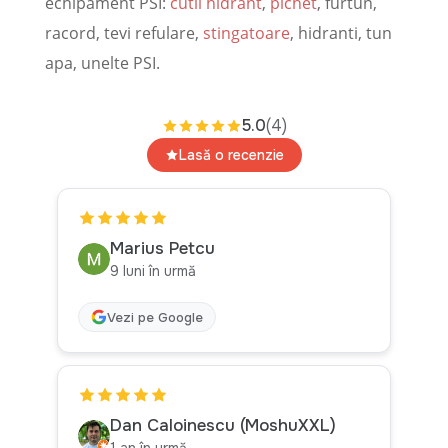
echipament PSI:
cutii hidrant
,
pichet
, furtun,
racord, tevi refulare,
stingatoare
, hidranti, tun
apa, unelte PSI.