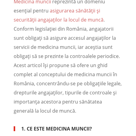
Medicina muncii
reprezintă un domeniu
esențial pentru
asigurarea sănătății și
securității angajaților la locul de muncă
.
Conform legislației din România, angajatorii
sunt obligați să asigure accesul angajaților la
servicii de medicina muncii, iar aceștia sunt
obligați să se prezinte la controalele periodice.
Acest articol își propune să ofere un ghid
complet al conceptului de medicina muncii în
România, concentrându-se pe obligațiile legale,
drepturile angajaților, tipurile de controale și
importanța acestora pentru sănătatea
generală la locul de muncă.
1. CE ESTE MEDICINA MUNCII?