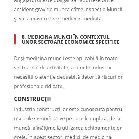
Angajatorul este obligat să raporteze orice
accident grav de muncă către Inspecția Muncii
și să ia măsuri de remediere imediată.
8. MEDICINA MUNCII ÎN CONTEXTUL
UNOR SECTOARE ECONOMICE SPECIFICE
Deși medicina muncii este aplicabilă în toate
sectoarele de activitate, anumite industrii
necesită o atenție deosebită datorită riscurilor
profesionale ridicate.
CONSTRUCȚII
Industria construcțiilor este cunoscută pentru
riscurile semnificative pe care le implică, de la
muncă la înălțime la utilizarea echipamentelor
grele. În acest sector, medicii de medicina