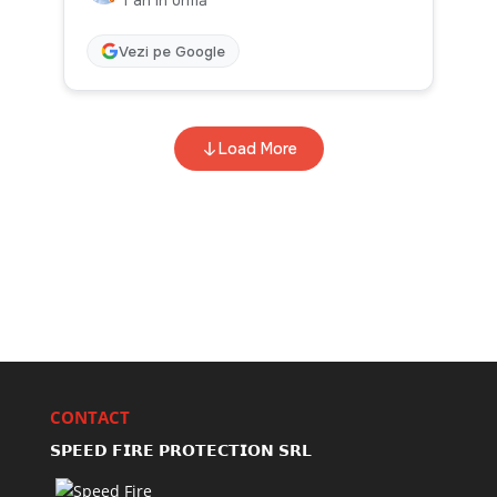
CONTACT
𝗦𝗣𝗘𝗘𝗗 𝗙𝗜𝗥𝗘 𝗣𝗥𝗢𝗧𝗘𝗖𝗧𝗜𝗢𝗡 𝗦𝗥𝗟