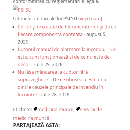
conformitatea cu reglementările legale.
Ultimele postari ale lui PSI SU
(
vezi toate
)
Ce conține o cutie de hidrant interior și de ce
fiecare componentă contează
- august 5,
2026
Butonul manual de alarmare la incendiu – Ce
este, cum funcționează si de ce nu este de
decor
- iulie 29, 2026
Nu lăsa mâncarea la cuptor fără
supraveghere – De ce oboseala este una
dintre cauzele principale de incendiu în
locuințe?
- iulie 28, 2026
Etichete:
medicina muncii
,
servicii de
medicina muncii
PARTAJEAZĂ ASTA: