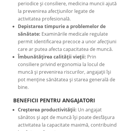
periodice și consiliere, medicina muncii ajută
la prevenirea afecțiunilor legate de
activitatea profesională.
Depistarea timpurie a problemelor de
sănătate:
Examinările medicale regulate
permit identificarea precoce a unor afecțiuni
care ar putea afecta capacitatea de muncă.
Îmbunătățirea calității vieții:
Prin
consiliere privind ergonomia la locul de
muncă și prevenirea riscurilor, angajații își
pot menține sănătatea și starea generală de
bine.
BENEFICII PENTRU ANGAJATORI
Creșterea productivității:
Un angajat
sănătos și apt de muncă își poate desfășura
activitatea la capacitate maximă, contribuind