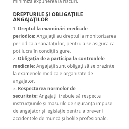
minimiza expunerea la riscuri.
DREPTURILE ȘI OBLIGAȚIILE
ANGAJAȚILOR
Dreptul la examinări medicale
periodice:
Angajații au dreptul la monitorizarea
periodică a sănătății lor, pentru a se asigura că
pot lucra în condiții sigure.
Obligația de a participa la controalele
medicale:
Angajații sunt obligați să se prezinte
la examenele medicale organizate de
angajator.
Respectarea normelor de
securitate:
Angajații trebuie să respecte
instrucțiunile și măsurile de siguranță impuse
de angajator și legislație pentru a preveni
accidentele de muncă și bolile profesionale.