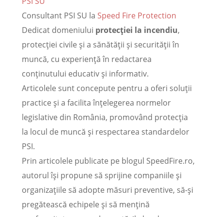
PSI SU
Consultant PSI SU
la
Speed Fire Protection
Dedicat domeniului
protecției la incendiu
,
protecției civile și a sănătății și securității în
muncă, cu experiență în redactarea
conținutului educativ și informativ.
Articolele sunt concepute pentru a oferi soluții
practice și a facilita înțelegerea normelor
legislative din România, promovând protecția
la locul de muncă și respectarea standardelor
PSI.
Prin articolele publicate pe blogul SpeedFire.ro,
autorul își propune să sprijine companiile și
organizațiile să adopte măsuri preventive, să-și
pregătească echipele și să mențină