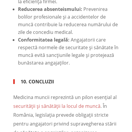
la eficiența firmei.
Reducerea absenteismului:
Prevenirea
bolilor profesionale și a accidentelor de
muncă contribuie la reducerea numărului de
zile de concediu medical.
Conformitatea legală:
Angajatorii care
respectă normele de securitate și sănătate în
muncă evită sancțiunile legale și protejează
bunăstarea angajaților.
10. CONCLUZII
Medicina muncii reprezintă un pilon esențial al
securității și sănătății la locul de muncă
. În
România, legislația prevede obligații stricte
pentru angajatori privind supravegherea stării