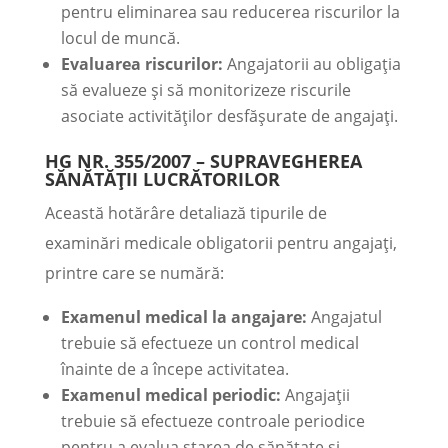
pentru eliminarea sau reducerea riscurilor la
locul de muncă.
Evaluarea riscurilor:
Angajatorii au obligația
să evalueze și să monitorizeze riscurile
asociate activităților desfășurate de angajați.
HG NR. 355/2007 – SUPRAVEGHEREA
SĂNĂTĂȚII LUCRĂTORILOR
Această hotărâre detaliază tipurile de
examinări medicale obligatorii pentru angajați,
printre care se numără:
Examenul medical la angajare:
Angajatul
trebuie să efectueze un control medical
înainte de a începe activitatea.
Examenul medical periodic:
Angajații
trebuie să efectueze controale periodice
pentru a evalua starea de sănătate și