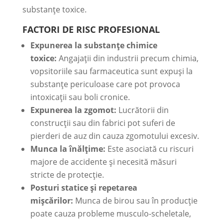
substanțe toxice.
FACTORI DE RISC PROFESIONAL
Expunerea la substanțe chimice
toxice:
Angajații din industrii precum chimia,
vopsitoriile sau farmaceutica sunt expuși la
substanțe periculoase care pot provoca
intoxicații sau boli cronice.
Expunerea la zgomot:
Lucrătorii din
construcții sau din fabrici pot suferi de
pierderi de auz din cauza zgomotului excesiv.
Munca la înălțime:
Este asociată cu riscuri
majore de accidente și necesită măsuri
stricte de protecție.
Posturi statice și repetarea
mișcărilor:
Munca de birou sau în producție
poate cauza probleme musculo-scheletale,