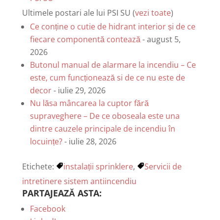
Ultimele postari ale lui PSI SU
(
vezi toate
)
Ce conține o cutie de hidrant interior și de ce
fiecare componentă contează
- august 5,
2026
Butonul manual de alarmare la incendiu – Ce
este, cum funcționează si de ce nu este de
decor
- iulie 29, 2026
Nu lăsa mâncarea la cuptor fără
supraveghere – De ce oboseala este una
dintre cauzele principale de incendiu în
locuințe?
- iulie 28, 2026
Etichete:
instalații sprinklere
,
Servicii de
intretinere sistem antiincendiu
PARTAJEAZĂ ASTA:
Facebook