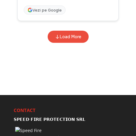
CONTACT
𝗦𝗣𝗘𝗘𝗗 𝗙𝗜𝗥𝗘 𝗣𝗥𝗢𝗧𝗘𝗖𝗧𝗜𝗢𝗡 𝗦𝗥𝗟