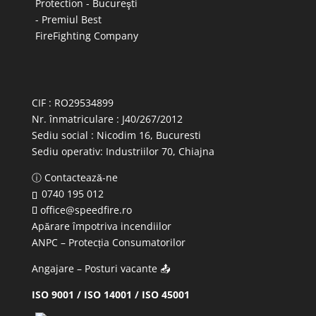
CIF : RO29534899
Nr. înmatriculare : J40/267/2012
Sediu social : Nicodim 16, Bucuresti
Sediu operativ:
Industriilor 70, Chiajna
ⓘ Contactează-ne
0740 195 012
office@speedfire.ro
Apărare împotriva incendiilor
ANPC
– Protecția Consumatorilor
Angajare – Posturi vacante
📤
ISO 9001 / ISO 14001 / ISO 45001