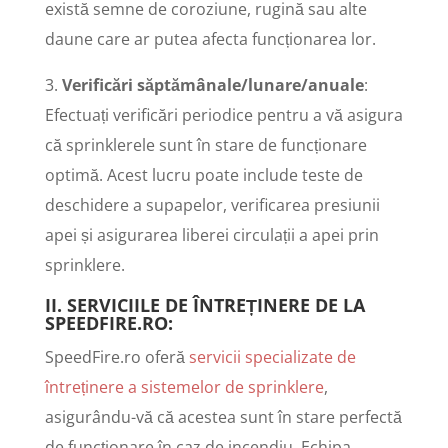
există semne de coroziune, rugină sau alte
daune care ar putea afecta funcționarea lor.
3.
Verificări săptămânale/lunare/anuale
:
Efectuați verificări periodice pentru a vă asigura
că sprinklerele sunt în stare de funcționare
optimă. Acest lucru poate include teste de
deschidere a supapelor, verificarea presiunii
apei și asigurarea liberei circulații a apei prin
sprinklere.
II.
SERVICIILE DE ÎNTREȚINERE DE LA
SPEEDFIRE.RO:
SpeedFire.ro oferă
servicii specializate de
întreținere a sistemelor de sprinklere
,
asigurându-vă că acestea sunt în stare perfectă
de funcționare în caz de incendiu. Echipa