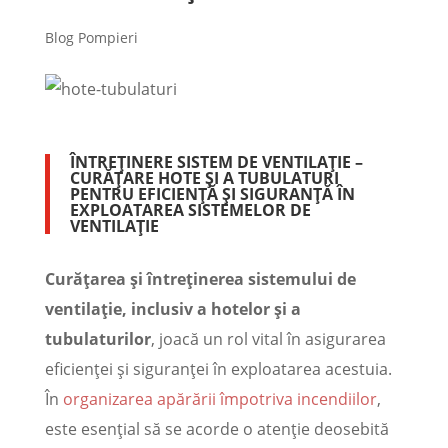
Blog Pompieri
ÎNTREȚINERE SISTEM DE VENTILAȚIE –
CURĂȚARE HOTE ȘI A TUBULATURI
PENTRU EFICIENȚĂ ȘI SIGURANȚĂ ÎN
EXPLOATAREA SISTEMELOR DE
VENTILAȚIE
Curățarea și întreținerea sistemului de
ventilație, inclusiv a hotelor și a
tubulaturilor
, joacă un rol vital în asigurarea
eficienței și siguranței în exploatarea acestuia.
În
organizarea apărării împotriva incendiilor
,
este esențial să se acorde o atenție deosebită