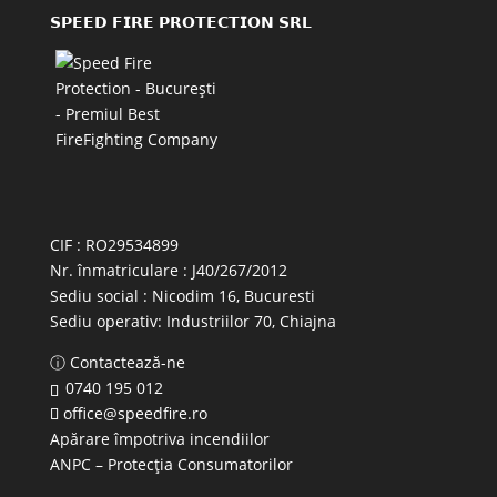
𝗦𝗣𝗘𝗘𝗗 𝗙𝗜𝗥𝗘 𝗣𝗥𝗢𝗧𝗘𝗖𝗧𝗜𝗢𝗡 𝗦𝗥𝗟
CIF : RO29534899
Nr. înmatriculare : J40/267/2012
Sediu social : Nicodim 16, Bucuresti
Sediu operativ:
Industriilor 70, Chiajna
ⓘ Contactează-ne
0740 195 012
office@speedfire.ro
Apărare împotriva incendiilor
ANPC
– Protecția Consumatorilor