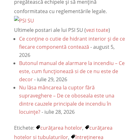
pregătească echipele și să mențină
conformitatea cu reglementările legale.
Ultimele postari ale lui PSI SU
(
vezi toate
)
Ce conține o cutie de hidrant interior și de ce
fiecare componentă contează
- august 5,
2026
Butonul manual de alarmare la incendiu – Ce
este, cum funcționează si de ce nu este de
decor
- iulie 29, 2026
Nu lăsa mâncarea la cuptor fără
supraveghere – De ce oboseala este una
dintre cauzele principale de incendiu în
locuințe?
- iulie 28, 2026
Etichete:
curățarea hotelor
,
curățarea
hotelor si tubulaturilor
,
întreținerea