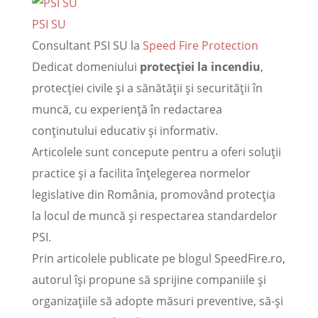
PSI SU
Consultant PSI SU
la
Speed Fire Protection
Dedicat domeniului
protecției la incendiu
,
protecției civile și a sănătății și securității în
muncă, cu experiență în redactarea
conținutului educativ și informativ.
Articolele sunt concepute pentru a oferi soluții
practice și a facilita înțelegerea normelor
legislative din România, promovând protecția
la locul de muncă și respectarea standardelor
PSI.
Prin articolele publicate pe blogul SpeedFire.ro,
autorul își propune să sprijine companiile și
organizațiile să adopte măsuri preventive, să-și