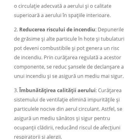
o circulație adecvată a aerului și o calitate
superioară a aerului în spațiile interioare.
2.
Reducerea riscului de incendiu
: Depunerile
de grăsime și alte particule în hote și tubulaturi
pot deveni combustibile și pot genera un risc
de incendiu. Prin curățarea regulată a acestor
componente, se reduc șansele de declanșare a
unui incendiu și se asigură un mediu mai sigur.
3.
Îmbunătățirea calității aerului
: Curățarea
sistemului de ventilație elimină impuritățile și
particulele nocive din aerul circulant. Astfel, se
asigură un mediu sănătos și sigur pentru
ocupanții clădirii, reducând riscul de afecțiuni
respiratorii și alergii.