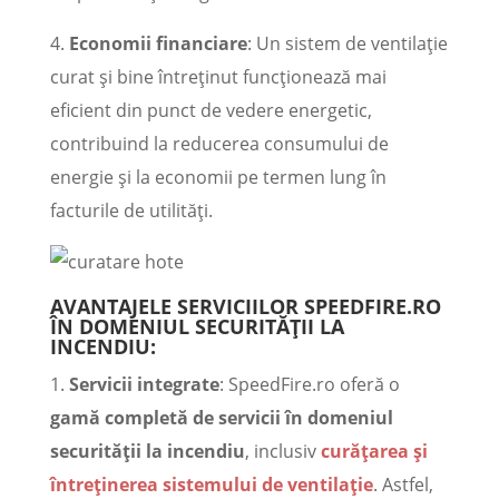
4.
Economii financiare
: Un sistem de ventilație
curat și bine întreținut funcționează mai
eficient din punct de vedere energetic,
contribuind la reducerea consumului de
energie și la economii pe termen lung în
facturile de utilități.
AVANTAJELE SERVICIILOR SPEEDFIRE.RO
ÎN DOMENIUL SECURITĂȚII LA
INCENDIU:
1.
Servicii integrate
: SpeedFire.ro oferă o
gamă completă de servicii în domeniul
securității la incendiu
, inclusiv
curățarea și
întreținerea sistemului de ventilație
. Astfel,