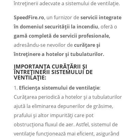
întreținerii adecvate a sistemului de ventilație.
SpeedFire.ro
, un furnizor de
servicii integrate
în domeniul securității la incendiu
, oferă o
gamă completă de servicii profesionale,
adresându-se nevoilor de
curățare și
întreținere a hotelor și tubulaturilor.
IMPORTANȚA CURĂȚĂRII ȘI
ÎNTREȚINERII SISTEMULUI DE
VENTILAȚIE
:
1.
Eficiența sistemului de ventilație
:
Curățarea periodică a hotelor și a tubulaturilor
ajută la eliminarea depunerilor de grăsime,
prafului și altor impurități care pot
obstrucționa fluxul de aer. Astfel, sistemul de
ventilație funcționează mai eficient, asigurând