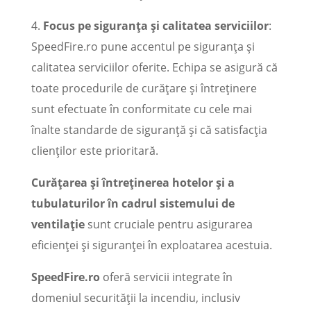
4.
Focus pe siguranța și calitatea serviciilor
:
SpeedFire.ro pune accentul pe siguranța și
calitatea serviciilor oferite. Echipa se asigură că
toate procedurile de curățare și întreținere
sunt efectuate în conformitate cu cele mai
înalte standarde de siguranță și că satisfacția
clienților este prioritară.
Curățarea și întreținerea hotelor și a
tubulaturilor în cadrul sistemului de
ventilație
sunt cruciale pentru asigurarea
eficienței și siguranței în exploatarea acestuia.
SpeedFire.ro
oferă servicii integrate în
domeniul securității la incendiu, inclusiv