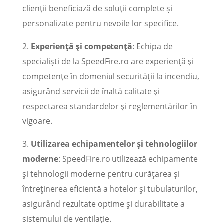
clienții beneficiază de soluții complete și
personalizate pentru nevoile lor specifice.
2.
Experiență și competență
: Echipa de
specialiști de la SpeedFire.ro are experiență și
competențe în domeniul securității la incendiu,
asigurând servicii de înaltă calitate și
respectarea standardelor și reglementărilor în
vigoare.
3.
Utilizarea echipamentelor și tehnologiilor
moderne
: SpeedFire.ro utilizează echipamente
și tehnologii moderne pentru curățarea și
întreținerea eficientă a hotelor și tubulaturilor,
asigurând rezultate optime și durabilitate a
sistemului de ventilație.