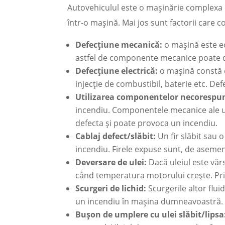
Autovehiculul este o mașinărie complexa 
într-o mașină. Mai jos sunt factorii care 
Defecțiune mecanică:
o mașină este e
astfel de componente mecanice poate d
Defecțiune electrică:
o mașină constă d
injecție de combustibil, baterie etc. D
Utilizarea componentelor necorespu
incendiu. Componentele mecanice ale unei
defecta și poate provoca un incendiu.
Cablaj defect/slăbit:
Un fir slăbit sau 
incendiu. Firele expuse sunt, de asemene
Deversare de ulei:
Dacă uleiul este văr
când temperatura motorului crește. Pri
Scurgeri de lichid:
Scurgerile altor fluid
un incendiu în mașina dumneavoastră. V
Bușon de umplere cu ulei slăbit/lipsa