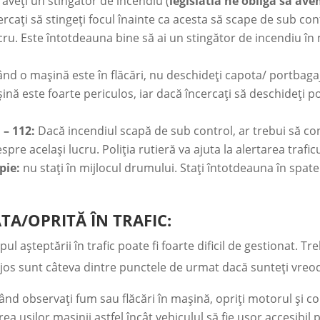
aveți un stingător de incendiu (
legislatia ne obliga sa av
cercați să stingeți focul înainte ca acesta să scape de sub con
ucru. Este întotdeauna bine să ai un stingător de incendiu î
nd o mașină este în flăcări, nu deschideți capota/ portbagaju
 este foarte periculos, iar dacă încercați să deschideți po
 – 112:
Dacă incendiul scapă de sub control, ar trebui să con
pre același lucru. Poliția rutieră va ajuta la alertarea trafi
pie:
nu stați în mijlocul drumului. Stați întotdeauna în spatel
TA/OPRITĂ ÎN TRAFIC:
l așteptării în trafic poate fi foarte dificil de gestionat. Tr
 jos sunt câteva dintre punctele de urmat dacă sunteți vreodat
ând observați fum sau flăcări în mașină, opriți motorul și co
 ușilor mașinii astfel încât vehiculul să fie ușor accesibil 