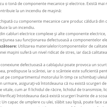
cu o tonă de componente mecanice și electrice. Există mai m
contribuie la un incendiu de mașină:
chipată cu componente mecanice care produc căldură din cau
uce la un incendiu.
in cabluri electrice complexe și alte componente electrice, 
efecțiunea sau funcționarea defectuoasă a componentelor ele
nzătoare:
Utilizarea materialelor/componentelor de calitate
 mașini suferă un nivel ridicat de stres, iar dacă calitatea 
o conexiune defectuoasă a cablajului poate provoca un scurt
a, predispuse la scântei, iar o scânteie este suficientă pent
sat pe compartimentul motorului în timp ce schimbați uleiul
n urmare, asigurați-vă întotdeauna că nu există scurgeri de
e vitale, cum ar fi lichidul de răcire, lichidul de transmisie, 
erificați întotdeauna dacă există scurgeri înainte de a sc
:
Un capac de umplere cu ulei, slăbit sau lipsă, poate face ca