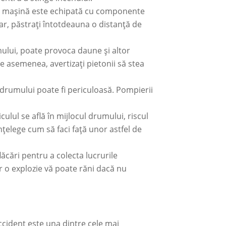
. O mașină este echipată cu componente
dar, păstrați întotdeauna o distanță de
umului, poate provoca daune și altor
De asemenea, avertizați pietonii să stea
drumului poate fi periculoasă. Pompierii
ulul se află în mijlocul drumului, riscul
înțelege cum să faci față unor astfel de
ăcări pentru a colecta lucrurile
r o explozie vă poate răni dacă nu
ccident este una dintre cele mai