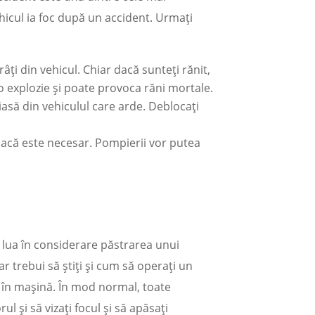
ehicul ia foc după un accident. Urmați
âți din vehicul. Chiar dacă sunteți rănit,
 o explozie și poate provoca răni mortale.
ă iasă din vehiculul care arde. Deblocați
 dacă este necesar. Pompierii vor putea
i lua în considerare păstrarea unui
r trebui să știți și cum să operați un
lui în mașină. În mod normal, toate
l și să vizați focul și să apăsați