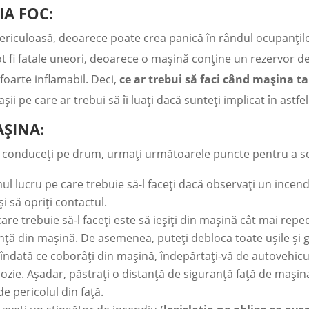
IA FOC:
 periculoasă, deoarece poate crea panică în rândul ocupanțil
ot fi fatale uneori, deoarece o mașină conține un rezervor d
foarte inflamabil. Deci,
ce ar trebui să faci când mașina ta
șii pe care ar trebui să îi luați dacă sunteți implicat în astfe
AȘINA:
ce conduceți pe drum, urmați următoarele puncte pentru a s
ul lucru pe care trebuie să-l faceți dacă observați un incen
i să opriți contactul.
re trebuie să-l faceți este să ieșiți din mașină cât mai repe
uranță din mașină. De asemenea, puteți debloca toate ușile și
îndată ce coborâți din mașină, îndepărtați-vă de autovehicu
plozie. Așadar, păstrați o distanță de siguranță față de maș
de pericolul din față.