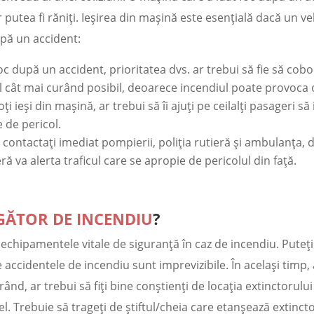
r putea fi răniți. Ieșirea din mașină este esențială dacă un v
upă un accident:
c după un accident, prioritatea dvs. ar trebui să fie să cobor
icul cât mai curând posibil, deoarece incendiul poate provoca
i ieși din mașină, ar trebui să îi ajuți pe ceilalți pasageri s
e de pericol.
:
contactați imediat pompierii, poliția rutieră și ambulanța,
eră va alerta traficul care se apropie de pericolul din față.
GĂTOR DE INCENDIU
?
 echipamentele vitale de siguranță în caz de incendiu. Puteț
accidentele de incendiu sunt imprevizibile. În același timp, a
ul rând, ar trebui să fiți bine conștienți de locația extinctoru
. Trebuie să trageți de știftul/cheia care etanșează extinctoru