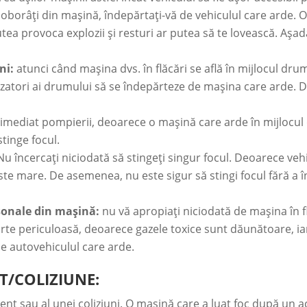
coborâți din mașină, îndepărtați-vă de vehiculul care arde
putea provoca explozii și resturi ar putea să te lovească. Așa
ni:
atunci când mașina dvs. în flăcări se află în mijlocul dr
tilizatori ai drumului să se îndepărteze de mașina care arde. 
imediat pompierii, deoarece o mașină care arde în mijlocul 
stinge focul.
u încercați niciodată să stingeți singur focul. Deoarece vehic
 este mare. De asemenea, nu este sigur să stingi focul fără a 
rsonale din mașină:
nu vă apropiați niciodată de mașina în fl
rte periculoasă, deoarece gazele toxice sunt dăunătoare, ia
de autovehiculul care arde.
T/COLIZIUNE:
ent sau al unei coliziuni. O mașină care a luat foc după un a