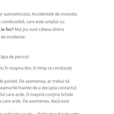
or autovehicului. Accidentele de incendiu
e combustibil, care este umplut cu
 ia foc?
Mai jos sunt câteva dintre
l de incidente:
căpa de pericol:
diu în mașina dvs. în timp ce conduceți
de posibil. De asemenea, ar trebui să
 geamurile înainte de a decupla contactul.
lul care arde. O mașină conține lichide
ina care arde. De asemenea, dacă este