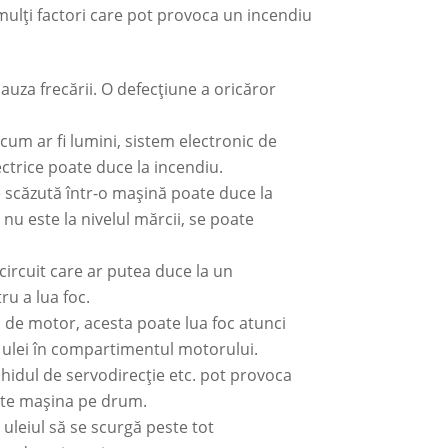
ulți factori care pot provoca un incendiu
za frecării. O defecțiune a oricăror
cum ar fi lumini, sistem electronic de
ctrice poate duce la incendiu.
 scăzută într-o mașină poate duce la
nu este la nivelul mărcii, se poate
circuit care ar putea duce la un
ru a lua foc.
 de motor, acesta poate lua foc atunci
 ulei în compartimentul motorului.
lichidul de servodirecție etc. pot provoca
oate mașina pe drum.
 uleiul să se scurgă peste tot