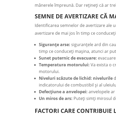
mânerele împreună. Dar rețineți că ar trebu
SEMNE DE AVERTIZARE CĂ MA
Identificarea semnelor de avertizare ale 
avertizare de mai jos în timp ce conduceți
Siguranțe arse:
siguranțele ard din cau
timp ce conduceți mașina, atunci ar pu
Sunet puternic de evacuare:
evacuarea
Temperatura motorului:
Va exista o c
motorului.
Niveluri scăzute de lichid: nivelurile
d
indicatorului de combustibil și al uleiulu
Defecțiune a anvelopei:
anvelopele ar 
Un miros de ars:
Puteți simți mirosul d
FACTORI CARE CONTRIBUIE L