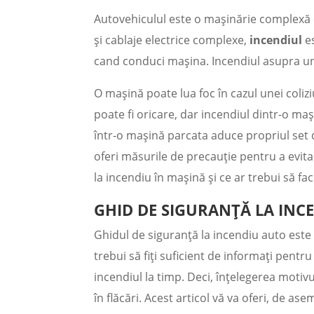
Autovehiculul este o mașinărie complexă 
și cablaje electrice complexe,
incendiul
es
cand conduci mașina. Incendiul asupra une
O mașină poate lua foc în cazul unei colizi
poate fi oricare, dar incendiul dintr-o ma
într-o mașină parcata aduce propriul set d
oferi măsurile de precauție pentru a evita
la incendiu în mașină și ce ar trebui să fa
GHID DE SIGURANȚĂ LA INC
Ghidul de siguranță la incendiu auto este u
trebui să fiți suficient de informați pent
incendiul la timp. Deci, înțelegerea moti
în flăcări. Acest articol vă va oferi, de 