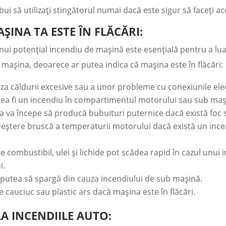
i să utilizați stingătorul numai dacă este sigur să faceți ac
ȘINA TA ESTE ÎN FLĂCĂRI:
unui potențial incendiu de mașină este esențială pentru a lu
 mașina, deoarece ar putea indica că mașina este în flăcări:
za căldurii excesive sau a unor probleme cu conexiunile elect
tea fi un incendiu în compartimentul motorului sau sub maș
 va începe să producă bubuituri puternice dacă există foc s
reștere bruscă a temperaturii motorului dacă există un in
e combustibil, ulei și lichide pot scădea rapid în cazul unui i
i.
putea să spargă din cauza incendiului de sub mașină.
e cauciuc sau plastic ars dacă mașina este în flăcări.
A INCENDIILE AUTO: