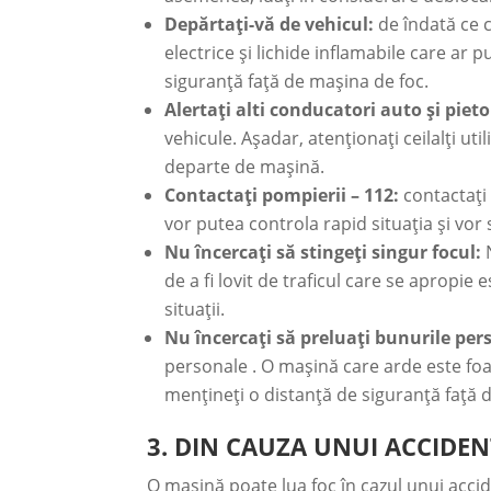
Depărtați-vă de vehicul:
de îndată ce 
electrice și lichide inflamabile care ar 
siguranță față de mașina de foc.
Alertați alti conducatori auto și pieto
vehicule. Așadar, atenționați ceilalți u
departe de mașină.
Contactați pompierii – 112:
contactați 
vor putea controla rapid situația și vor 
Nu încercați să stingeți singur focul:
N
de a fi lovit de traficul care se apropie
situații.
Nu încercați să preluați bunurile pe
personale . O mașină care arde este foa
mențineți o distanță de siguranță față 
3. DIN CAUZA UNUI ACCIDEN
O mașină poate lua foc în cazul unui accid