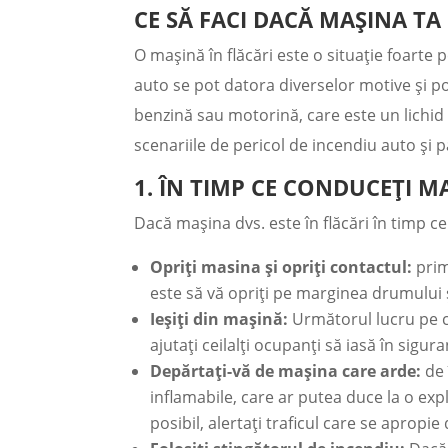
CE SĂ FACI DACĂ MAȘINA TA 
O mașină în flăcări este o situație foarte
auto se pot datora diverselor motive și p
benzină sau motorină, care este un lichid 
scenariile de pericol de incendiu auto și pa
1. ÎN TIMP CE CONDUCEȚI M
Dacă mașina dvs. este în flăcări în timp 
Opriți masina și opriți contactul:
prim
este să vă opriți pe marginea drumului ș
Ieșiți din mașină:
Următorul lucru pe ca
ajutați ceilalți ocupanți să iasă în sig
Depărtați-vă de mașina care arde:
de 
inflamabile, care ar putea duce la o ex
posibil, alertați traficul care se apropie 