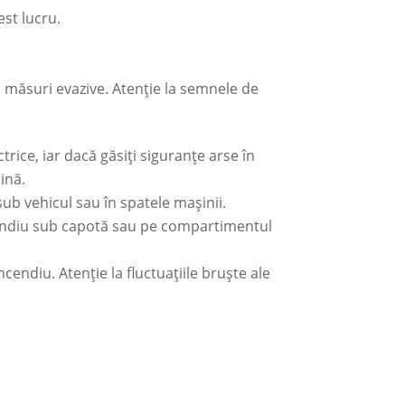
est lucru.
a măsuri evazive. Atenție la semnele de
rice, iar dacă găsiți siguranțe arse în
ină.
ub vehicul sau în spatele mașinii.
cendiu sub capotă sau pe compartimentul
ncendiu. Atenție la fluctuațiile bruște ale