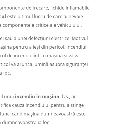
omponente de frecare, lichide inflamabile
cul
este ultimul lucru de care ai nevoie
 componentele critice ale vehiculului.
ei sau a unei defecțiuni electrice. Motivul
așina pentru a ieși din pericol. Incendiul
col de incendiu într-o mașină și vă va
rticol va arunca lumină asupra siguranței
a foc.
zul unui
incendiu în mașina
dvs., ar
tifica cauza incendiului pentru a stinge
le atunci când mașina dumneavoastră este
na dumneavoastră ia foc.