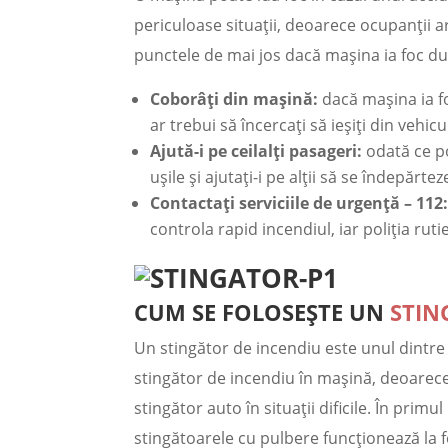
periculoase situații, deoarece ocupanții a
punctele de mai jos dacă mașina ia foc d
Coborâți din mașină:
dacă mașina ia fo
ar trebui să încercați să ieșiți din veh
Ajută-i pe ceilalți pasageri:
odată ce poț
ușile și ajutați-i pe alții să se îndepărtez
Contactați serviciile de urgență – 112
controla rapid incendiul, iar poliția ruti
CUM SE FOLOSEȘTE UN
STIN
Un stingător de incendiu este unul dintre
stingător de incendiu în mașină, deoarece 
stingător auto în situații dificile. În prim
stingătoarele cu pulbere funcționează la fel