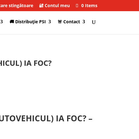
care stingătoare
🔐 Contul meu
0 Items
🚚 Distribuţie PSI
🚨 Contact
ICUL) IA FOC?
UTOVEHICUL) IA FOC? –