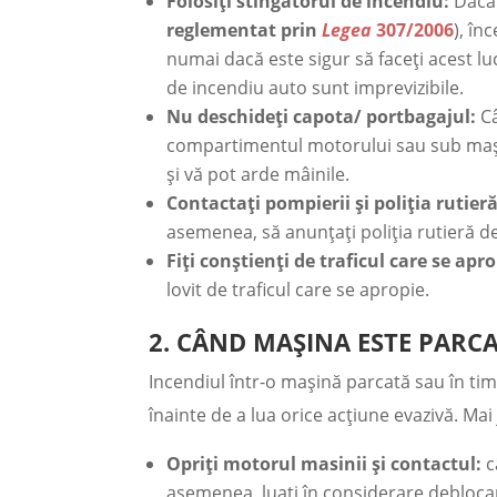
Folosiți stingătorul de incendiu:
Dacă 
reglementat prin
Legea
307/2006
), în
numai dacă este sigur să faceți acest l
de incendiu auto sunt imprevizibile.
Nu deschideți capota/ portbagajul:
Câ
compartimentul motorului sau sub mașină
și vă pot arde mâinile.
Contactați pompierii și poliția rutieră
asemenea, să anunțați poliția rutieră des
Fiți conștienți de traficul care se apro
lovit de traficul care se apropie.
2. CÂND MAȘINA ESTE PARCA
Incendiul într-o mașină parcată sau în timpu
înainte de a lua orice acțiune evazivă. Mai
Opriți motorul masinii și contactul:
c
asemenea, luați în considerare deblocarea