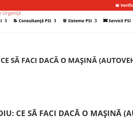
📅 Verifi
I
📝 Consultanţă PSI
🛠 Sisteme PSI
🚒 Servicii PSI
CE SĂ FACI DACĂ O MAȘINĂ (AUTOVEH
IU: CE SĂ FACI DACĂ O MAȘINĂ (A