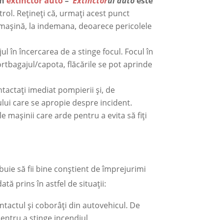
em
extinctor auto
–
Extinctor
ul auto
este
trol. Rețineți că, urmați acest punct
n mașină, la indemana, deoarece pericolele
l în încercarea de a stinge focul. Focul în
rtbagajul/capota, flăcările se pot aprinde
tactați imediat pompierii și, de
cului care se apropie despre incident.
e mașinii care arde pentru a evita să fiți
ebuie să fii bine conștient de împrejurimi
ă prins în astfel de situații:
ntactul și coborâți din autovehicul. De
pentru a stinge incendiul.