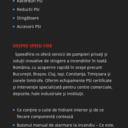
Racorduri PSI
Reductii PSI
Stingătoare
Accesorii PSI
DESPRE SPEED FIRE
SpeedFire.ro oferă servicii de pompieri privați și
soluții inovative de stingere a incendiilor în toată
România, cu acoperire rapidă în orașe precum
București, Brașov, Cluj, Iași, Constanța, Timișoara și
zonele limitrofe. Oferim echipamente PSI certificate
și intervenție specializată pentru centre comerciale,
depozite, hale industriale și instituții.
Ce conține o cutie de hidrant interior și de ce
fiecare componentă contează
Butonul manual de alarmare la incendiu – Ce este,