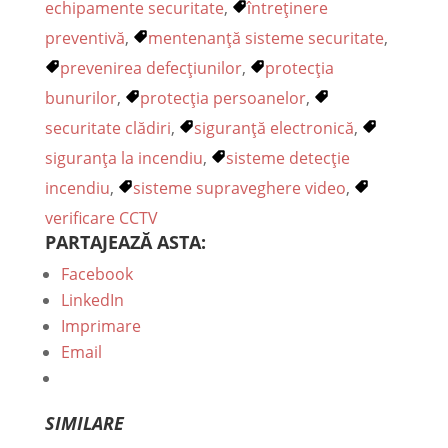
echipamente securitate
,
întreținere
preventivă
,
mentenanță sisteme securitate
,
prevenirea defecțiunilor
,
protecția
bunurilor
,
protecția persoanelor
,
securitate clădiri
,
siguranță electronică
,
siguranța la incendiu
,
sisteme detecție
incendiu
,
sisteme supraveghere video
,
verificare CCTV
PARTAJEAZĂ ASTA:
Facebook
LinkedIn
Imprimare
Email
SIMILARE