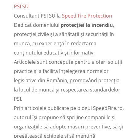
PSI SU
Consultant PSI SU
la
Speed Fire Protection
Dedicat domeniului
protecției la incendiu
,
protecției civile și a sănătății și securității în
muncă, cu experiență în redactarea
conținutului educativ și informativ.
Articolele sunt concepute pentru a oferi soluții
practice și a facilita înțelegerea normelor
legislative din România, promovând protecția
la locul de muncă și respectarea standardelor
PSI.
Prin articolele publicate pe blogul SpeedFire.ro,
autorul își propune să sprijine companiile și
organizațiile să adopte măsuri preventive, să-și
pregătească echipele și să mențină