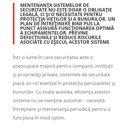
MENTENANȚA SISTEMELOR DE
SECURITATE NU ESTE DOAR O OBLIGAȚIE
LEGALĂ, CI ȘI O NECESITATE PENTRU
PROTECȚIA VIEȚILOR ȘI A BUNURILOR. UN
PLAN DE ÎNTREȚINERE BINE PUS LA
PUNCT ASIGURĂ FUNCȚIONAREA OPTIMĂ
A ECHIPAMENTELOR, PREVINE
DEFECȚIUNILE ȘI REDUCE RISCURILE
ASOCIATE CU EȘECUL ACESTOR SISTEME
Într-o lume în care securitatea este o
preocupare majoră pentru companii, instituții
și proprietăți private, sistemele de securitate
joacă un rol esențial în protecția persoanelor și
bunurilor. Cu toate acestea, eficiența acestor
sisteme nu se menține automat – necesită
întreținere și mentenanță periodică pentru a
funcționa în mod optim.