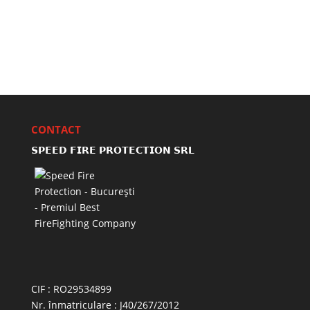
CONTACT
𝗦𝗣𝗘𝗘𝗗 𝗙𝗜𝗥𝗘 𝗣𝗥𝗢𝗧𝗘𝗖𝗧𝗜𝗢𝗡 𝗦𝗥𝗟
CIF : RO29534899
Nr. înmatriculare : J40/267/2012