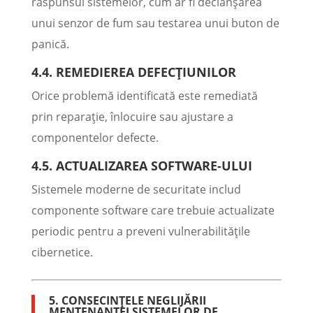
răspunsul sistemelor, cum ar fi declanșarea
unui senzor de fum sau testarea unui buton de
panică.
4.4. REMEDIEREA DEFECȚIUNILOR
Orice problemă identificată este remediată
prin reparație, înlocuire sau ajustare a
componentelor defecte.
4.5. ACTUALIZAREA SOFTWARE-ULUI
Sistemele moderne de securitate includ
componente software care trebuie actualizate
periodic pentru a preveni vulnerabilitățile
cibernetice.
5. CONSECINȚELE NEGLIJĂRII
MENTENANȚEI SISTEMELOR DE