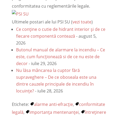
conformitatea cu reglementările legale.
Ultimele postari ale lui PSI SU
(
vezi toate
)
Ce conține o cutie de hidrant interior și de ce
fiecare componentă contează
- august 5,
2026
Butonul manual de alarmare la incendiu – Ce
este, cum funcționează si de ce nu este de
decor
- iulie 29, 2026
Nu lăsa mâncarea la cuptor fără
supraveghere – De ce oboseala este una
dintre cauzele principale de incendiu în
locuințe?
- iulie 28, 2026
Etichete:
alarme anti-efracție
,
conformitate
legală
,
importanța mentenanței
,
întreținere