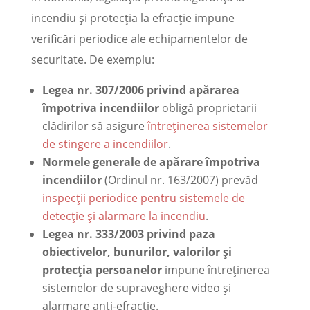
incendiu și protecția la efracție impune
verificări periodice ale echipamentelor de
securitate. De exemplu:
Legea nr. 307/2006 privind apărarea
împotriva incendiilor
obligă proprietarii
clădirilor să asigure
întreținerea sistemelor
de stingere a incendiilor
.
Normele generale de apărare împotriva
incendiilor
(Ordinul nr. 163/2007) prevăd
inspecții periodice pentru sistemele de
detecție și alarmare la incendiu
.
Legea nr. 333/2003 privind paza
obiectivelor, bunurilor, valorilor și
protecția persoanelor
impune întreținerea
sistemelor de supraveghere video și
alarmare anti-efracție.