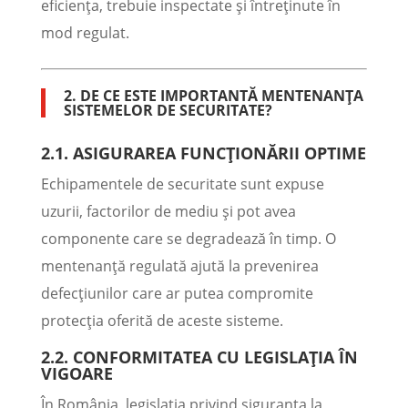
eficiența, trebuie inspectate și întreținute în
mod regulat.
2. DE CE ESTE IMPORTANTĂ MENTENANȚA
SISTEMELOR DE SECURITATE?
2.1. ASIGURAREA FUNCȚIONĂRII OPTIME
Echipamentele de securitate sunt expuse
uzurii, factorilor de mediu și pot avea
componente care se degradează în timp. O
mentenanță regulată ajută la prevenirea
defecțiunilor care ar putea compromite
protecția oferită de aceste sisteme.
2.2. CONFORMITATEA CU LEGISLAȚIA ÎN
VIGOARE
În România, legislația privind siguranța la