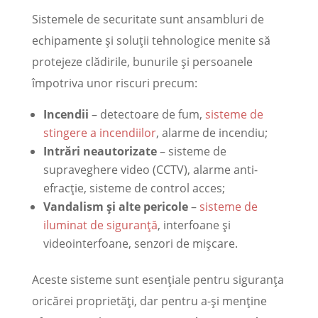
Sistemele de securitate sunt ansambluri de
echipamente și soluții tehnologice menite să
protejeze clădirile, bunurile și persoanele
împotriva unor riscuri precum:
Incendii
– detectoare de fum,
sisteme de
stingere a incendiilor
, alarme de incendiu;
Intrări neautorizate
– sisteme de
supraveghere video (CCTV), alarme anti-
efracție, sisteme de control acces;
Vandalism și alte pericole
–
sisteme de
iluminat de siguranță
, interfoane și
videointerfoane, senzori de mișcare.
Aceste sisteme sunt esențiale pentru siguranța
oricărei proprietăți, dar pentru a-și menține