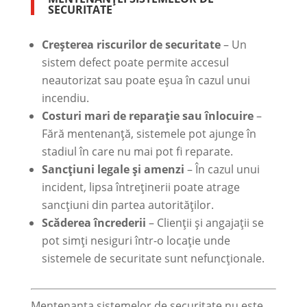
SECURITATE
Creșterea riscurilor de securitate
– Un
sistem defect poate permite accesul
neautorizat sau poate eșua în cazul unui
incendiu.
Costuri mari de reparație sau înlocuire
–
Fără mentenanță, sistemele pot ajunge în
stadiul în care nu mai pot fi reparate.
Sancțiuni legale și amenzi
– În cazul unui
incident, lipsa întreținerii poate atrage
sancțiuni din partea autorităților.
Scăderea încrederii
– Clienții și angajații se
pot simți nesiguri într-o locație unde
sistemele de securitate sunt nefuncționale.
Mentenanța sistemelor de securitate nu este