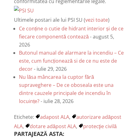
conformitatea cu reglementările legale.
Ultimele postari ale lui PSI SU
(
vezi toate
)
Ce conține o cutie de hidrant interior și de ce
fiecare componentă contează
- august 5,
2026
Butonul manual de alarmare la incendiu – Ce
este, cum funcționează si de ce nu este de
decor
- iulie 29, 2026
Nu lăsa mâncarea la cuptor fără
supraveghere – De ce oboseala este una
dintre cauzele principale de incendiu în
locuințe?
- iulie 28, 2026
Etichete:
adapost ALA
,
autorizare adăpost
ALA
,
dotare adăpost ALA
,
protecţie civilă
PARTAJEAZĂ ASTA: