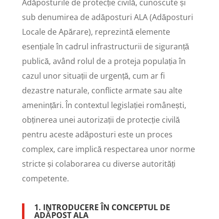
Adăposturile de protecție civilă, cunoscute și
sub denumirea de adăposturi ALA (Adăposturi
Locale de Apărare), reprezintă elemente
esențiale în cadrul infrastructurii de siguranță
publică, având rolul de a proteja populația în
cazul unor situații de urgență, cum ar fi
dezastre naturale, conflicte armate sau alte
amenințări. În contextul legislației românești,
obținerea unei autorizații de protecție civilă
pentru aceste adăposturi este un proces
complex, care implică respectarea unor norme
stricte și colaborarea cu diverse autorități
competente.
1. INTRODUCERE ÎN CONCEPTUL DE
ADĂPOST ALA