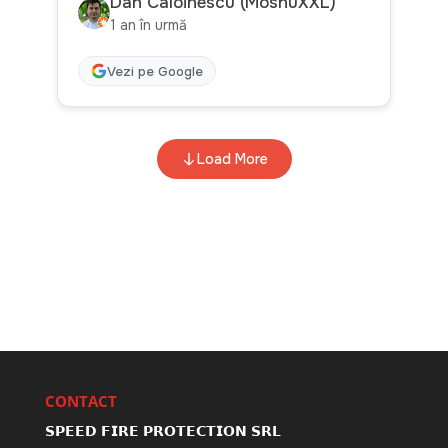
CONTACT
𝗦𝗣𝗘𝗘𝗗 𝗙𝗜𝗥𝗘 𝗣𝗥𝗢𝗧𝗘𝗖𝗧𝗜𝗢𝗡 𝗦𝗥𝗟