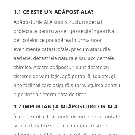
1.1 CE ESTE UN ADĂPOST ALA?
Adăposturile ALA sunt structuri special
proiectate pentru a oferi protecție împotriva
pericolelor ce pot apărea în urma unor
evenimente catastrofale, precum atacurile
aeriene, dezastrele naturale sau accidentele
chimice. Aceste adăposturi sunt dotate cu
sisteme de ventilație, apă potabilă, toalete, și
alte facilități care asigură supraviețuirea pentru
o perioadă determinată de timp.
1.2 IMPORTANȚA ADĂPOSTURILOR ALA
În contextul actual, unde riscurile de securitate
și cele climatice sunt în continuă creștere,
adăposturile ALA joacă un rol vital în protejarea