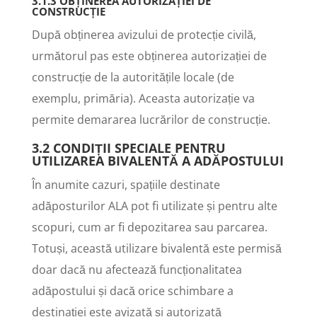
3.1.3 OBȚINEREA AUTORIZAȚIEI DE
CONSTRUCȚIE
După obținerea avizului de protecție civilă,
următorul pas este obținerea autorizației de
construcție de la autoritățile locale (de
exemplu, primăria). Aceasta autorizație va
permite demararea lucrărilor de construcție.
3.2 CONDIȚII SPECIALE PENTRU
UTILIZAREA BIVALENTĂ A ADĂPOSTULUI
În anumite cazuri, spațiile destinate
adăposturilor ALA pot fi utilizate și pentru alte
scopuri, cum ar fi depozitarea sau parcarea.
Totuși, această utilizare bivalentă este permisă
doar dacă nu afectează funcționalitatea
adăpostului și dacă orice schimbare a
destinației este avizată și autorizată