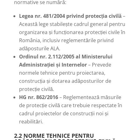
normative se numără:
Legea nr. 481/2004 privind protecția civilă
–
Această lege stabilește cadrul general pentru
organizarea și funcționarea protecției civile în
România, inclusiv reglementările privind
adăposturile ALA.
Ordinul nr. 2.112/2005 al Ministerului
Administrației și Internelor
– Prevede
normele tehnice pentru proiectarea,
construcția și dotarea adăposturilor de
protecție civilă.
HG nr. 862/2016
– Reglementează măsurile
de protecție civilă care trebuie respectate în
cadrul proiectelor de construcții noi și
reabilitări.
2.2 NORME TEHNICE PENTRU