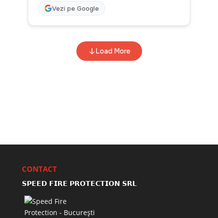
CONTACT
𝗦𝗣𝗘𝗘𝗗 𝗙𝗜𝗥𝗘 𝗣𝗥𝗢𝗧𝗘𝗖𝗧𝗜𝗢𝗡 𝗦𝗥𝗟