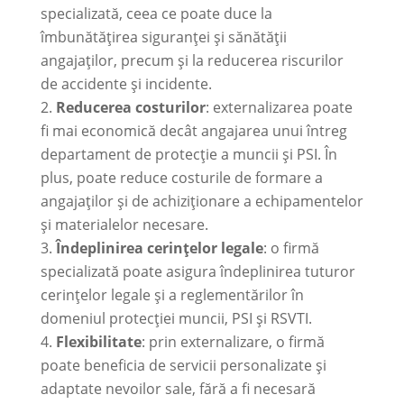
specializată, ceea ce poate duce la
îmbunătățirea siguranței și sănătății
angajaților, precum și la reducerea riscurilor
de accidente și incidente.
Reducerea costurilor
: externalizarea poate
fi mai economică decât angajarea unui întreg
departament de protecție a muncii și PSI. În
plus, poate reduce costurile de formare a
angajaților și de achiziționare a echipamentelor
și materialelor necesare.
Îndeplinirea cerințelor legale
: o firmă
specializată poate asigura îndeplinirea tuturor
cerințelor legale și a reglementărilor în
domeniul protecției muncii, PSI și RSVTI.
Flexibilitate
: prin externalizare, o firmă
poate beneficia de servicii personalizate și
adaptate nevoilor sale, fără a fi necesară