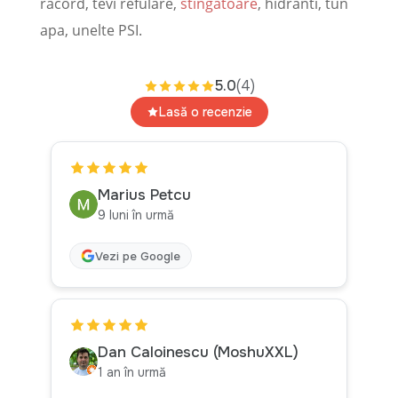
racord, tevi refulare,
stingatoare
, hidranti, tun
apa, unelte PSI.