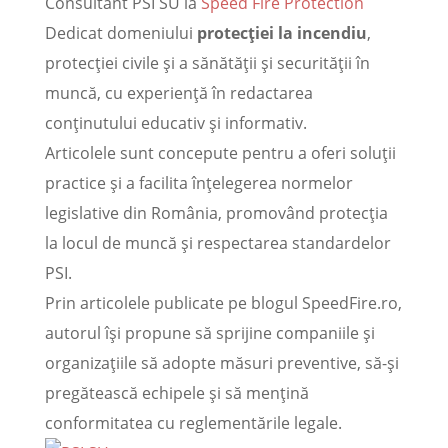
Consultant PSI SU
la
Speed Fire Protection
Dedicat domeniului
protecției la incendiu
,
protecției civile și a sănătății și securității în
muncă, cu experiență în redactarea
conținutului educativ și informativ.
Articolele sunt concepute pentru a oferi soluții
practice și a facilita înțelegerea normelor
legislative din România, promovând protecția
la locul de muncă și respectarea standardelor
PSI.
Prin articolele publicate pe blogul SpeedFire.ro,
autorul își propune să sprijine companiile și
organizațiile să adopte măsuri preventive, să-și
pregătească echipele și să mențină
conformitatea cu reglementările legale.