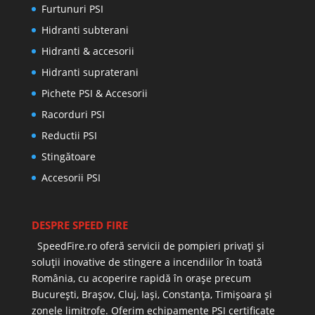
Furtunuri PSI
Hidranti subterani
Hidranti & accesorii
Hidranti supraterani
Pichete PSI & Accesorii
Racorduri PSI
Reductii PSI
Stingătoare
Accesorii PSI
DESPRE SPEED FIRE
SpeedFire.ro oferă servicii de pompieri privați și
soluții inovative de stingere a incendiilor în toată
România, cu acoperire rapidă în orașe precum
București, Brașov, Cluj, Iași, Constanța, Timișoara și
zonele limitrofe. Oferim echipamente PSI certificate