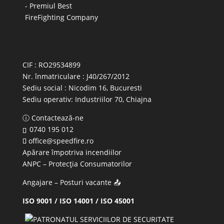
CIF : RO29534899
Nr. înmatriculare : J40/267/2012
Sediu social : Nicodim 16, Bucuresti
Sediu operativ:
Industriilor 70, Chiajna
ⓘ Contactează-ne
0740 195 012
office@speedfire.ro
Apărare împotriva incendiilor
ANPC
– Protecția Consumatorilor
Angajare – Posturi vacante
📤
ISO 9001 / ISO 14001 / ISO 45001