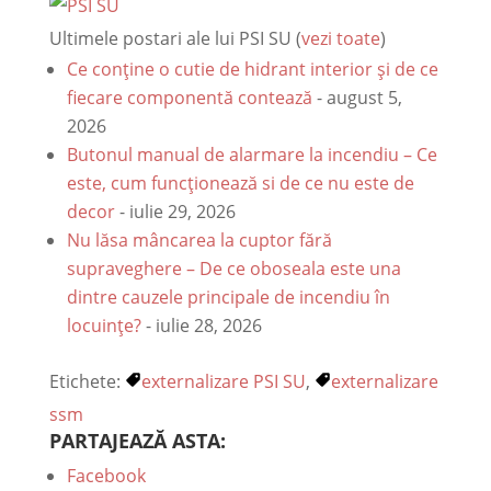
Ultimele postari ale lui PSI SU
(
vezi toate
)
Ce conține o cutie de hidrant interior și de ce
fiecare componentă contează
- august 5,
2026
Butonul manual de alarmare la incendiu – Ce
este, cum funcționează si de ce nu este de
decor
- iulie 29, 2026
Nu lăsa mâncarea la cuptor fără
supraveghere – De ce oboseala este una
dintre cauzele principale de incendiu în
locuințe?
- iulie 28, 2026
Etichete:
externalizare PSI SU
,
externalizare
ssm
PARTAJEAZĂ ASTA:
Facebook