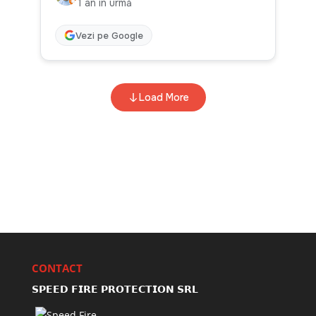
CONTACT
𝗦𝗣𝗘𝗘𝗗 𝗙𝗜𝗥𝗘 𝗣𝗥𝗢𝗧𝗘𝗖𝗧𝗜𝗢𝗡 𝗦𝗥𝗟