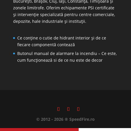
București, Brașov, Cluj, Iași, Constanța, Timișoara și
zonele limitrofe. Oferim echipamente PSI certificate
și intervenție specializată pentru centre comerciale,
depozite, hale industriale și instituții.
Ce conține o cutie de hidrant interior și de ce
fiecare componentă contează
Butonul manual de alarmare la incendiu – Ce este,
cum funcționează si de ce nu este de decor
© 2012 - 2026 ® SpeedFire.ro