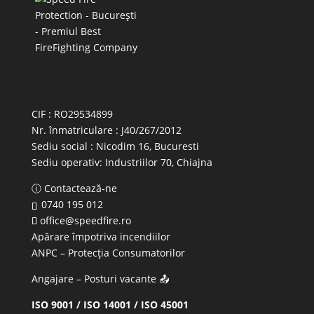
CIF : RO29534899
Nr. înmatriculare : J40/267/2012
Sediu social : Nicodim 16, Bucuresti
Sediu operativ:
Industriilor 70, Chiajna
ⓘ Contactează-ne
0740 195 012
office@speedfire.ro
Apărare împotriva incendiilor
ANPC
– Protecția Consumatorilor
Angajare – Posturi vacante
📤
ISO 9001 / ISO 14001 / ISO 45001