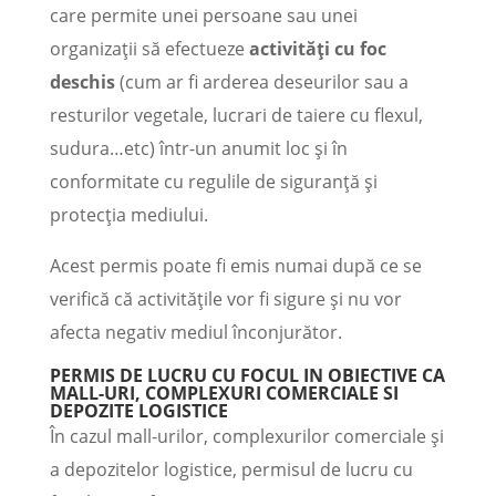
care permite unei persoane sau unei
organizații să efectueze
activități cu foc
deschis
(cum ar fi arderea deseurilor sau a
resturilor vegetale, lucrari de taiere cu flexul,
sudura…etc) într-un anumit loc și în
conformitate cu regulile de siguranță și
protecția mediului.
Acest permis poate fi emis numai după ce se
verifică că activitățile vor fi sigure și nu vor
afecta negativ mediul înconjurător.
PERMIS DE LUCRU CU FOCUL IN OBIECTIVE CA
MALL-URI, COMPLEXURI COMERCIALE SI
DEPOZITE LOGISTICE
În cazul mall-urilor, complexurilor comerciale și
a depozitelor logistice, permisul de lucru cu