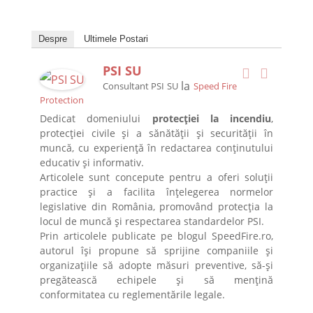
Despre
Ultimele Postari
PSI SU
la
Consultant PSI SU
Speed Fire
Protection
Dedicat domeniului
protecției la incendiu
,
protecției civile și a sănătății și securității în
muncă, cu experiență în redactarea conținutului
educativ și informativ.
Articolele sunt concepute pentru a oferi soluții
practice și a facilita înțelegerea normelor
legislative din România, promovând protecția la
locul de muncă și respectarea standardelor PSI.
Prin articolele publicate pe blogul SpeedFire.ro,
autorul își propune să sprijine companiile și
organizațiile să adopte măsuri preventive, să-și
pregătească echipele și să mențină
conformitatea cu reglementările legale.