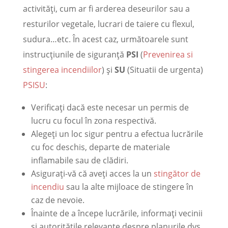
activități, cum ar fi arderea deseurilor sau a
resturilor vegetale, lucrari de taiere cu flexul,
sudura…etc. În acest caz, următoarele sunt
instrucțiunile de siguranță
PSI
(
Prevenirea si
stingerea incendiilor
) și
SU
(Situatii de urgenta)
PSISU
:
Verificați dacă este necesar un permis de
lucru cu focul în zona respectivă.
Alegeți un loc sigur pentru a efectua lucrările
cu foc deschis, departe de materiale
inflamabile sau de clădiri.
Asigurați-vă că aveți acces la un
stingător de
incendiu
sau la alte mijloace de stingere în
caz de nevoie.
Înainte de a începe lucrările, informați vecinii
și autoritățile relevante despre planurile dvs.