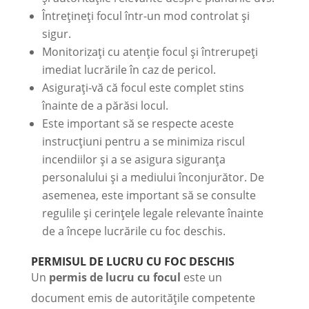
Întrețineți focul într-un mod controlat și
sigur.
Monitorizați cu atenție focul și întrerupeți
imediat lucrările în caz de pericol.
Asigurați-vă că focul este complet stins
înainte de a părăsi locul.
Este important să se respecte aceste
instrucțiuni pentru a se minimiza riscul
incendiilor și a se asigura siguranța
personalului și a mediului înconjurător. De
asemenea, este important să se consulte
regulile și cerințele legale relevante înainte
de a începe lucrările cu foc deschis.
PERMISUL DE LUCRU CU FOC DESCHIS
Un
permis de lucru cu focul
este un
document emis de autoritățile competente