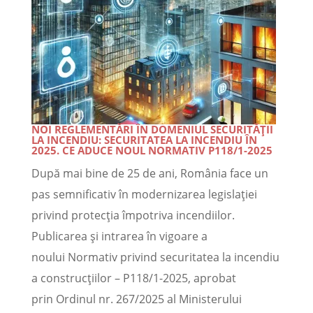
NOI REGLEMENTĂRI ÎN DOMENIUL SECURITĂȚII
LA INCENDIU: SECURITATEA LA INCENDIU ÎN
2025. CE ADUCE NOUL NORMATIV P118/1-2025
După mai bine de 25 de ani, România face un
pas semnificativ în modernizarea legislației
privind protecția împotriva incendiilor.
Publicarea și intrarea în vigoare a
noului Normativ privind securitatea la incendiu
a construcțiilor – P118/1-2025, aprobat
prin Ordinul nr. 267/2025 al Ministerului