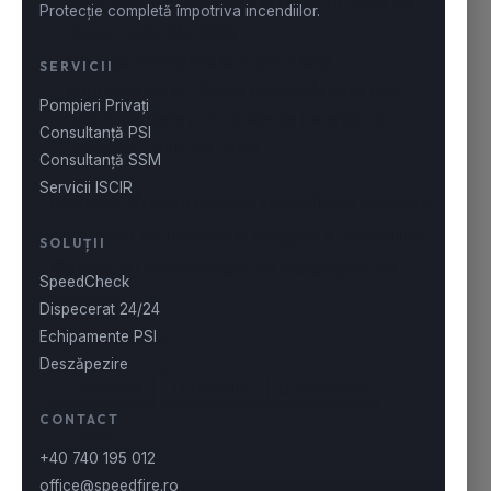
este, cum funcționează si de ce nu este de
decor
- iulie 29, 2026
Nu lăsa mâncarea la cuptor fără
supraveghere – De ce oboseala este una
dintre cauzele principale de incendiu în
locuințe?
- iulie 28, 2026
Etichete:
revizii tehnice specializate aferente
sistemelor de limitare și stingere a incendiilor
,
Verificări Profesionale ale Instalațiilor de
Stingere
PARTAJEAZĂ ASTA:
Facebook
LinkedIn
Imprimare
Email