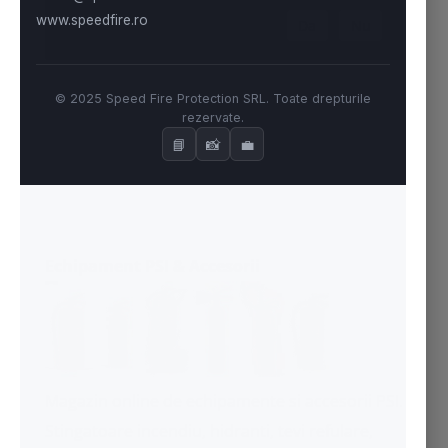
A fost de ajutor articolul?
Da
Nu
Echipament PSI
& Accesorii
Magazin online de echipamente si accesorii PSI.
Stingatoare incendiu
,
hidranti
, tevi refulare,