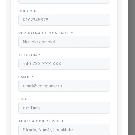
Lucrările de
verificare, reîncărcare și reparare a
stingătoarelor de incendiu
sunt operațiuni ce
trebuie efectuate exclusiv de persoane
autorizate conform legii. Este crucial ca aceste
intervenții să fie conforme cu instrucțiunile
producătorului stingătorului și să utilizeze
aceleași mijloace tehnice specifice, inclusiv
agentul de stingere menționat pe eticheta
producătorului, împreună cu piesele de schimb
certificate conform modelului.
SPEEDFIRE.RO – PARTENERUL TĂU ÎN
ASIGURAREA SECURITĂȚII LA INCENDIU
Cu o vastă experiență în domeniul securității la
incendiu, SpeedFire.ro este partenerul de