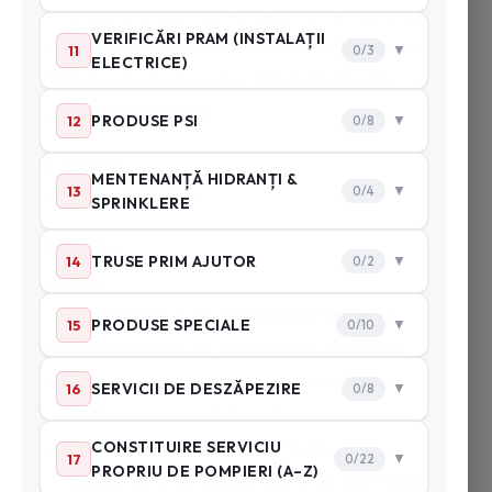
împreună un plan de verificări și mentenanță
care să ofere siguranță și liniște sufletească în
fața riscului de incendiu. Siguranța ta este
prioritatea noastră!
Despre
Ultimele Postari
PSI SU
Consultant PSI SU
la
Speed Fire Protection
Dedicat domeniului
protecției la incendiu
,
protecției civile și a sănătății și securității în
muncă, cu experiență în redactarea
conținutului educativ și informativ.
Articolele sunt concepute pentru a oferi soluții