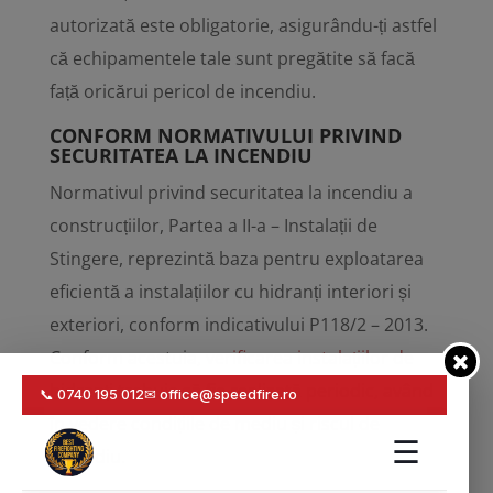
autorizată este obligatorie, asigurându-ți astfel
că echipamentele tale sunt pregătite să facă
față oricărui pericol de incendiu.
CONFORM NORMATIVULUI PRIVIND
SECURITATEA LA INCENDIU
Normativul privind securitatea la incendiu a
construcțiilor, Partea a II-a – Instalații de
Stingere, reprezintă baza pentru exploatarea
eficientă a instalațiilor cu hidranți interiori și
exteriori, conform indicativului P118/2 – 2013.
Conform acestuia,
verificarea instalațiilor de
hidranți
trebuie să fie realizată periodic, având
în vedere condițiile de mediu și riscul de
incendiu.