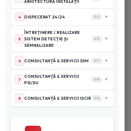
instalațiile sunt pregătite să facă față situațiilor
de urgență.
Verificări și Reparări Stingătoare de
Incendiu:
Echipa noastră de experți autorizați
efectuează verificări profesionale, reîncărcare
și reparări ale stingătoarelor de incendiu,
respectând cu strictețe specificațiile
producătorului.
BENEFICII ALE COLABORĂRII CU
SPEEDFIRE.RO:
Experiență și Profesionalism:
Cu ani de
experiență în domeniul securității la incendiu,
SpeedFire.ro oferă servicii de cea mai înaltă
calitate, având o echipă de specialiști
autorizați.
Conformitate Legală:
Colaborând cu