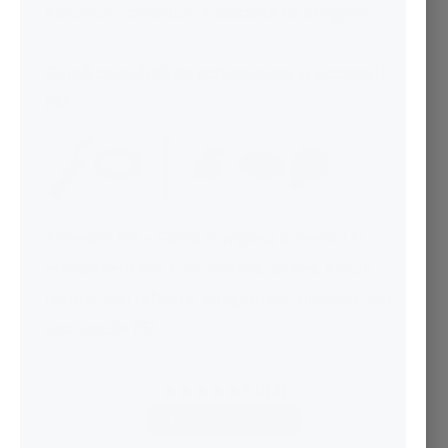
furtunuri, racorduri, substante de stingere.
Gamă completă de echipament și accesorii
PSI
Accesorii PSI – Gama completa accesorii si
echipament PSI:
cutii hidrant
,
pichet
, furtun,
racord, tevi refulare,
stingatoare
, hidranti, tun
apa, unelte PSI.