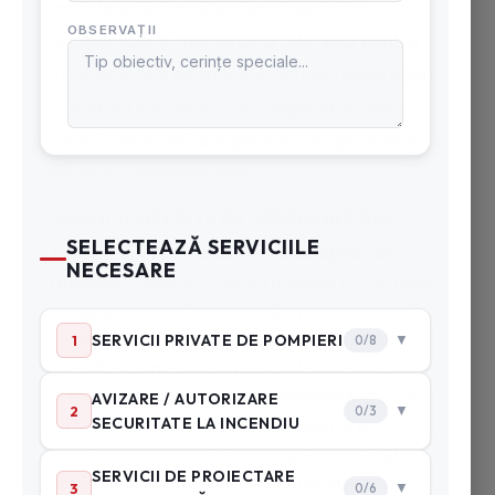
încredere care poate asigura verificări
profesionale și mentenanță adecvată pentru
instalațiile tale de stingere. Echipa noastră de
specialiști autorizați este pregătită să ofere
servicii personalizate, garantând siguranța și
eficiența sistemelor tale.
SERVICII OFERITE DE SPEEDFIRE.RO:
Verificări Periodice ale Instalațiilor de
Hidranți:
Asigurăm conformitatea cu normele
în vigoare, realizând verificări periodice ale
instalațiilor de hidranți, adaptate condițiilor
specifice de mediu și riscului de incendiu.
Program de Verificări și Mentenanță:
Prin
încheierea unui contract cu SpeedFire.ro,
beneficiarul primește un program detaliat de
verificări și mentenanță, asigurându-se că