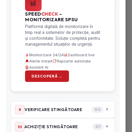
SpeedFire.ro, te asiguri că toate verificările și
intervențiile efectuate respectă legislația în
vigoare, asigurându-ți astfel conformitatea cu
normele de securitate la incendiu.
Soluții Personalizate:
Fiecare client
beneficiază de un plan de servicii adaptat
nevoilor sale specifice, garantând astfel o
protecție eficientă împotriva incendiilor.
Răspuns Rapid:
Suntem pregătiți să
intervenim prompt în situații de urgență,
oferind sprijin imediat și soluții eficiente.
Asigură-te că echipamentele tale de stingere
sunt în cea mai bună formă cu serviciile
profesionale oferite de SpeedFire.ro.
Contactează-ne
astăzi pentru a discuta despre
nevoile tale specifice și pentru a stabili