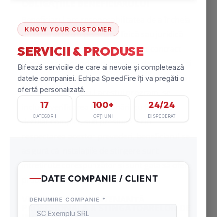
OBLIGAȚIILE BENEFICIARULUI
Beneficiarul are responsabilitatea de a încheia
un contract cu o persoană fizică sau juridică
autorizată, conform art.27.8. Acest contract
trebuie să cuprindă un program de verificări și
mentenanță, având o periodicitate de cel puțin
semestrial. În cadrul acestui program, se
include verificarea funcționării cu furtunul
derulat complet, sub presiune. Prin
respectarea acestor prevederi, beneficiarul se
asigură că instalațiile de stingere sunt
întreținute corespunzător și sunt gata să ofere
protecție în caz de urgență.
VERIFICĂRI ȘI MENTENANȚĂ
PROFESIONALĂ A STINGĂTOARELOR DE
INCENDIU