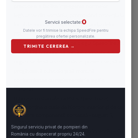
practice și a facilita înțelegerea normelor
legislative din România, promovând protecția la
locul de muncă și respectarea standardelor
PSI.
Prin articolele publicate pe blogul SpeedFire.ro,
autorul își propune să sprijine companiile și
organizațiile să adopte măsuri preventive, să-și
pregătească echipele și să mențină
conformitatea cu reglementările legale.
Ultimele postari ale lui PSI SU
(
vezi toate
)
Ce conține o cutie de hidrant interior și de ce
fiecare componentă contează
- august 5,
2026
Butonul manual de alarmare la incendiu – Ce