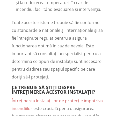
și la reducerea temperaturii în caz de
incendiu, facilitând evacuarea și intervenția.
Toate aceste sisteme trebuie să fie conforme
cu standardele naționale și internaționale și să
fie întreținute regulat pentru a asigura
funcționarea optimă în caz de nevoie. Este
important să consultați un specialist pentru a
determina ce tipuri de instalații sunt necesare
pentru clădirea sau spațiul specific pe care
doriți să-l protejați.
CE TREBUIE SĂ ȘTIȚI DESPRE
ÎNTREȚINEREA ACESTOR INSTALAȚII?
Întreținerea instalațiilor de protecție împotriva
incendiilor
este crucială pentru asigurarea