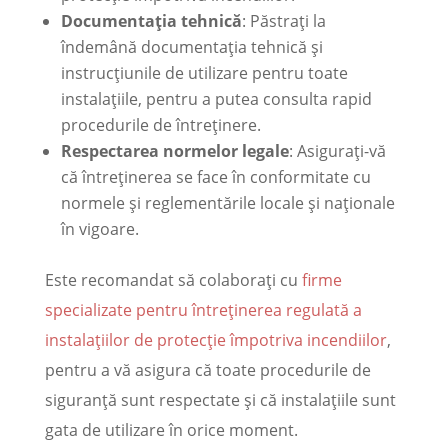
Documentația tehnică
: Păstrați la
îndemână documentația tehnică și
instrucțiunile de utilizare pentru toate
instalațiile, pentru a putea consulta rapid
procedurile de întreținere.
Respectarea normelor legale
: Asigurați-vă
că întreținerea se face în conformitate cu
normele și reglementările locale și naționale
în vigoare.
Este recomandat să colaborați cu
firme
specializate pentru întreținerea regulată a
instalațiilor de protecție împotriva incendiilor
,
pentru a vă asigura că toate procedurile de
siguranță sunt respectate și că instalațiile sunt
gata de utilizare în orice moment.