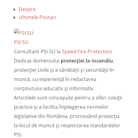
Despre
Ultimele Postari
PSI SU
Consultant PSI SU
la
Speed Fire Protection
Dedicat domeniului
protecției la incendiu
,
protecției civile și a sănătății și securității în
muncă, cu experiență în redactarea
conținutului educativ și informativ.
Articolele sunt concepute pentru a oferi soluții
practice și a facilita înțelegerea normelor
legislative din România, promovând protecția
la locul de muncă și respectarea standardelor
PSI.