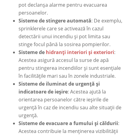
pot declanșa alarme pentru evacuarea
persoanelor.
Sisteme de stingere automată
: De exemplu,
sprinklerele care se activează în cazul
detectării unui incendiu și pot limita sau
stinge focul până la sosirea pompierilor.
Sisteme de
hidranți interiori și exteriori
:
Acestea asigură accesul la surse de apă
pentru stingerea incendiilor și sunt esențiale
în facilitățile mari sau în zonele industriale.
Sisteme de iluminat de urgență și
indicatoare de ieșire
: Acestea ajută la
orientarea persoanelor către ieșirile de
urgență în caz de incendiu sau alte situații de
urgență.
Sisteme de evacuare a fumului și căldurii
:
Acestea contribuie la menținerea vizibilității