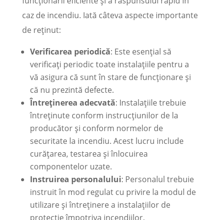
funcționării eficiente și a răspunsului rapid în
caz de incendiu. Iată câteva aspecte importante
de reținut:
Verificarea periodică
: Este esențial să
verificați periodic toate instalațiile pentru a
vă asigura că sunt în stare de funcționare și
că nu prezintă defecte.
Întreținerea adecvată
: Instalațiile trebuie
întreținute conform instrucțiunilor de la
producător și conform normelor de
securitate la incendiu. Acest lucru include
curățarea, testarea și înlocuirea
componentelor uzate.
Instruirea personalului
: Personalul trebuie
instruit în mod regulat cu privire la modul de
utilizare și întreținere a instalațiilor de
protecție împotriva incendiilor.