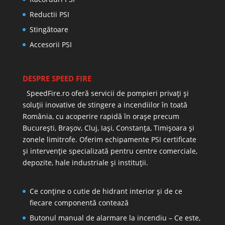
Reductii PSI
Stingătoare
Accesorii PSI
DESPRE SPEED FIRE
SpeedFire.ro oferă servicii de pompieri privați și
soluții inovative de stingere a incendiilor în toată
România, cu acoperire rapidă în orașe precum
București, Brașov, Cluj, Iași, Constanța, Timișoara și
zonele limitrofe. Oferim echipamente PSI certificate
și intervenție specializată pentru centre comerciale,
depozite, hale industriale și instituții.
Ce conține o cutie de hidrant interior și de ce
fiecare componentă contează
Butonul manual de alarmare la incendiu – Ce este,