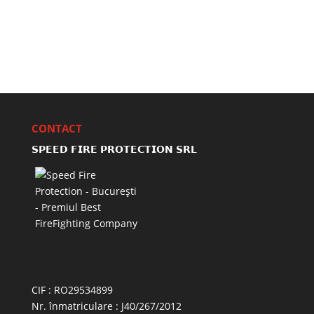
CONTACT
𝗦𝗣𝗘𝗘𝗗 𝗙𝗜𝗥𝗘 𝗣𝗥𝗢𝗧𝗘𝗖𝗧𝗜𝗢𝗡 𝗦𝗥𝗟
CIF : RO29534899
Nr. înmatriculare : J40/267/2012