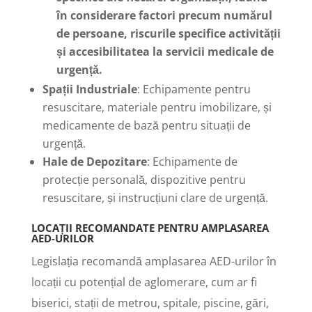
în considerare factori precum numărul
de persoane, riscurile specifice activității
și accesibilitatea la servicii medicale de
urgență.
Spații Industriale
: Echipamente pentru
resuscitare, materiale pentru imobilizare, și
medicamente de bază pentru situații de
urgență.
Hale de Depozitare
: Echipamente de
protecție personală, dispozitive pentru
resuscitare, și instrucțiuni clare de urgență.
LOCAȚII RECOMANDATE PENTRU AMPLASAREA
AED-URILOR
Legislația recomandă amplasarea AED-urilor în
locații cu potențial de aglomerare, cum ar fi
biserici, stații de metrou, spitale, piscine, gări,