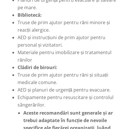
Planuri de urgență pentru evacuare și salvare
pe mare.
Bibliotecă:
Truse de prim ajutor pentru răni minore și
reacții alergice.
AED și instrucțiuni de prim ajutor pentru
personal și vizitatori.
Materiale pentru imobilizare și tratamentul
rănilor
Clădiri de birouri:
Truse de prim ajutor pentru răni și situații
medicale comune.
AED și planuri de urgență pentru evacuare.
Echipamente pentru resuscitare și controlul
sângerărilor.
Aceste recomandări sunt generale și ar
trebui adaptate în funcție de nevoile
specifice ale fiecărei organizații, luând