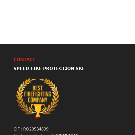
CONTACT
𝗦𝗣𝗘𝗘𝗗 𝗙𝗜𝗥𝗘 𝗣𝗥𝗢𝗧𝗘𝗖𝗧𝗜𝗢𝗡 𝗦𝗥𝗟
CIF : RO29534899