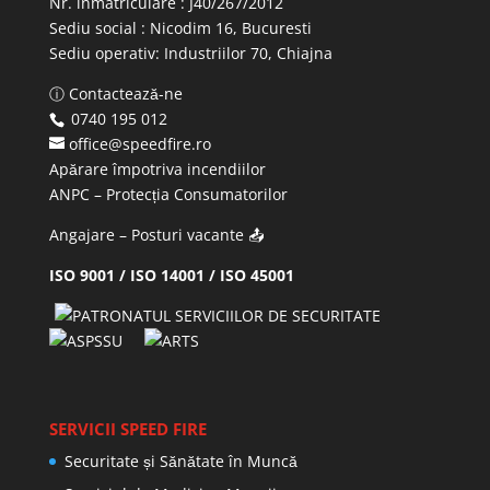
Nr. înmatriculare : J40/267/2012
Sediu social : Nicodim 16, Bucuresti
Sediu operativ:
Industriilor 70, Chiajna
ⓘ Contactează-ne
0740 195 012
office@speedfire.ro
Apărare împotriva incendiilor
ANPC
– Protecția Consumatorilor
Angajare – Posturi vacante
📤
ISO 9001 / ISO 14001 / ISO 45001
SERVICII SPEED FIRE
Securitate și Sănătate în Muncă