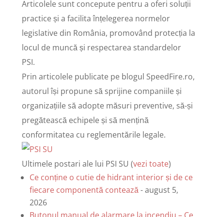
Articolele sunt concepute pentru a oferi soluții
practice și a facilita înțelegerea normelor
legislative din România, promovând protecția la
locul de muncă și respectarea standardelor
PSI.
Prin articolele publicate pe blogul SpeedFire.ro,
autorul își propune să sprijine companiile și
organizațiile să adopte măsuri preventive, să-și
pregătească echipele și să mențină
conformitatea cu reglementările legale.
Ultimele postari ale lui PSI SU
(
vezi toate
)
Ce conține o cutie de hidrant interior și de ce
fiecare componentă contează
- august 5,
2026
Butonul manual de alarmare la incendiu – Ce