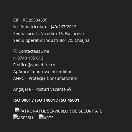
CIF : RO29534899
Nr. înmatriculare : J40/267/2012
Sediu social : Nicodim 16, Bucuresti
Sediu operativ:
Industriilor 70, Chiajna
ⓘ Contactează-ne
0740 195 012
office@speedfire.ro
Apărare împotriva incendiilor
ANPC
– Protecția Consumatorilor
Angajare – Posturi vacante
📤
ISO 9001 / ISO 14001 / ISO 45001