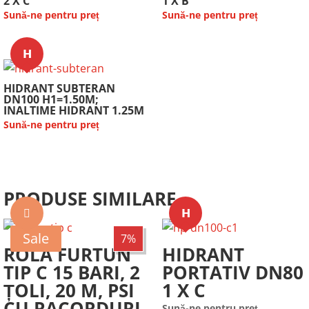
2 X C
1 X B
Sună-ne pentru preț
Sună-ne pentru preț
𝗛
HIDRANT SUBTERAN
DN100 H1=1.50M;
INALTIME HIDRANT 1.25M
Sună-ne pentru preț
PRODUSE SIMILARE
𝗛
Sale
7%
ROLA FURTUN
HIDRANT
TIP C 15 BARI, 2
PORTATIV DN80
ȚOLI, 20 M, PSI
1 X C
CU RACORDURI
Sună-ne pentru preț