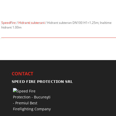
SpeedFire
/
Hidranti subterani
/ Hidrant subteran DN100 H1=1.25m; Inaltime
hidrant 1.00m
CONTACT
𝗦𝗣𝗘𝗘𝗗 𝗙𝗜𝗥𝗘 𝗣𝗥𝗢𝗧𝗘𝗖𝗧𝗜𝗢𝗡 𝗦𝗥𝗟