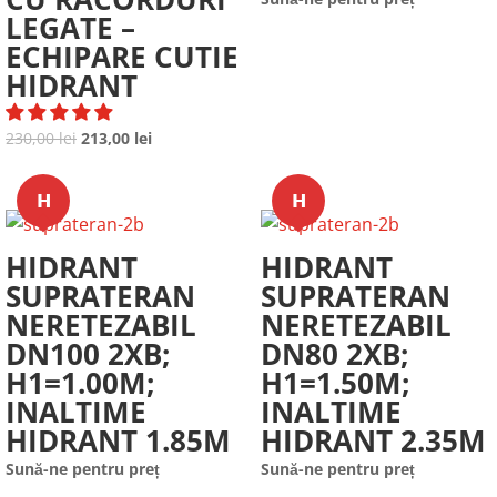
LEGATE –
ECHIPARE CUTIE
HIDRANT
Prețul
Prețul
230,00
lei
213,00
lei
inițial
curent
a
este:
𝗛
𝗛
fost:
213,00 lei.
230,00 lei.
HIDRANT
HIDRANT
SUPRATERAN
SUPRATERAN
NERETEZABIL
NERETEZABIL
DN100 2XB;
DN80 2XB;
H1=1.00M;
H1=1.50M;
INALTIME
INALTIME
HIDRANT 1.85M
HIDRANT 2.35M
Sună-ne pentru preț
Sună-ne pentru preț