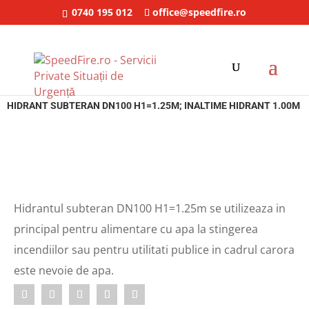
0740 195 012
office@speedfire.ro
SpeedFire
/
Hidranti subterani
/ Hidrant subteran DN100 H1=1.25m; Inaltime
hidrant 1.00m
HIDRANT SUBTERAN DN100 H1=1.25M; INALTIME HIDRANT 1.00M
Hidrantul subteran DN100 H1=1.25m se utilizeaza in
principal pentru alimentare cu apa la stingerea
incendiilor sau pentru utilitati publice in cadrul carora
este nevoie de apa.