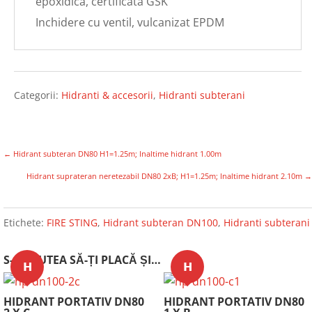
epoxidica, certificata GSK
Inchidere cu ventil, vulcanizat EPDM
Categorii:
Hidranti & accesorii
,
Hidranti subterani
←
Hidrant subteran DN80 H1=1.25m; Inaltime hidrant 1.00m
Hidrant suprateran neretezabil DN80 2xB; H1=1.25m; Inaltime hidrant 2.10m
→
Etichete:
FIRE STING
,
Hidrant subteran DN100
,
Hidranti subterani
S-AR PUTEA SĂ-ȚI PLACĂ ȘI…
𝗛
𝗛
HIDRANT PORTATIV DN80
HIDRANT PORTATIV DN80