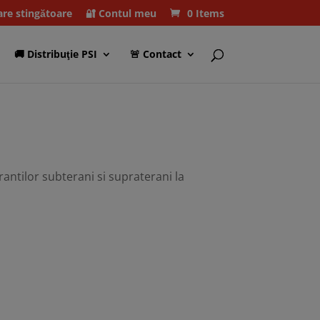
care stingătoare
🔐 Contul meu
0 Items
🚚 Distribuţie PSI
🚨 Contact
antilor subterani si supraterani la