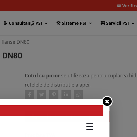
📅 Verifi
📝 Consultanţă PSI
🛠 Sisteme PSI
🚒 Servicii PSI
si flanse DN80
E DN80
Cotul cu picior
se utilizeaza pentru cuplarea hidr
retelele de distributie a apei.
Solicită oferta de preț
Pret fara TVA