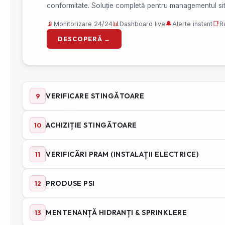
Pr
CIF : RO29534899
Me
Nr. înmatriculare : J40/267/2012
Co
Sediu social : Nicodim 16,
Bucuresti
Se
Sediu operativ:
Industriilor 70,
Pr
Chiajna
Ec
ⓘ Contactează-ne
Di
0740 195 012
Si
office@speedfire.ro
Ad
Apărare împotriva incendiilor
ANPC
– Protecția Consumatorilor
Ha
Cu
Angajare – Posturi vacante
📤
Mo
ISO 9001 / ISO 14001 / ISO 45001