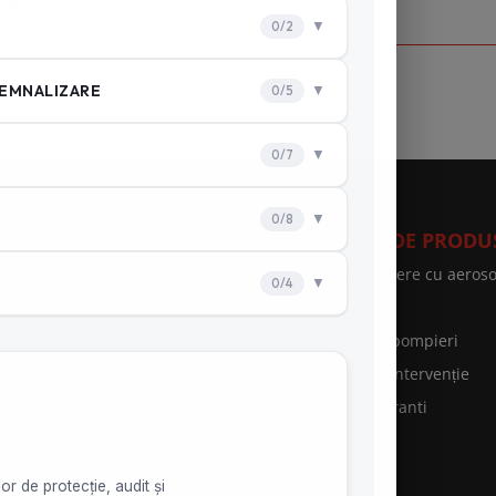
VICII SPEED FIRE
CATEGORII DE PRODU
curitate și Sănătate în
Sisteme stingere cu aeroso
uncă
Prim ajutor
rviciul de Medicina Muncii
Motopompe pompieri
rviciu ambulanță
Echipament Intervenție
rățare hote și tubulaturi
Accesorii hidranti
rificări P.R.A.M
Cange PSI
rvice grupuri electrogene
Furtunuri PSI