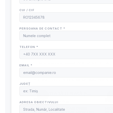
←
Hidrant suprateran retezabil DN100 1xA, 2xB; H1=1.50m; 
Etichete:
Cot cu picior si flanse DN80
,
FIRE STI
S-AR PUTEA SĂ-ȚI PLACĂ ȘI…
𝗛
HIDRANT SUBTERAN DN80
HID
H1=1.00M; INALTIME HIDRANT
NER