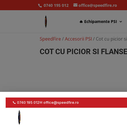
0740 195 012
office@speedfire.ro
🔥 Echipamente PSI
SpeedFire
/
Accesorii PSI
/ Cot cu picior 
COT CU PICIOR SI FLANS