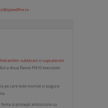
zi@speedfire.ro
hidrantilor subterani
si
supraterani
mediul a doua flanse PN10 executate
tia pe care este montat si asigura
ta.
n fonta si protejat anticoroziv cu