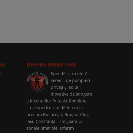
SE
DESPRE SPEED FIRE
li
SpeedFire.ro oferă
servicii de pompieri
privați și soluții
inovative de stingere
a incendiilor în toată România,
cu acoperire rapidă în orașe
precum București, Brașov, Cluj,
Iași, Constanța, Timișoara și
zonele limitrofe. Oferim