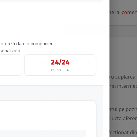
Doriţi o ofertă personalizată? Scrieţi-ne la:
comen
Descriere
COT CU PICIOR SI FLANSE DN80
DOMENIU DE UTILIZARE
Cotul cu picior se utilizeaza pentru cuplarea
la retelele de distributie a apei, prin inter
conform ISO 7005 – 1999.
Piciorul de sprijin mentine hidrantul pe pozi
fixarea in timp a acestuia pe conducta aferen
Cotul cu picior si flanse este confectionat di