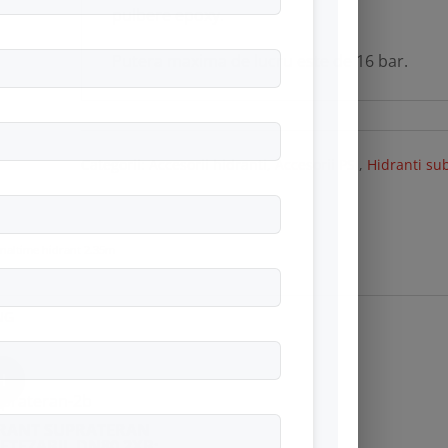
pulbere epoxy.
Putera maxima de lucru este de 16 bar.
Categorii:
Accesorii hidranti
,
Accesorii PSI
,
Hidranti su
Inaltime hidrant 2.35m
NG
𝗛
RANT SUPRATERAN
ETEZABIL DN80 2XB;