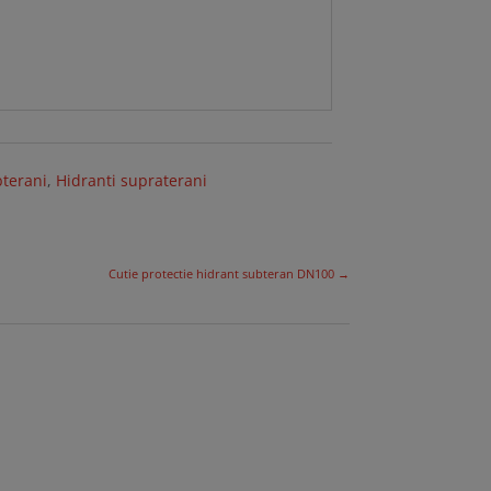
bterani
,
Hidranti supraterani
Cutie protectie hidrant subteran DN100
→