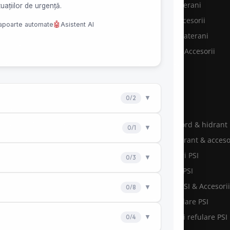
evenire şi Stingere
Hidranti subterani
ntenanţă stingătoare
Hidranti & accesorii
nsultanţă PSI
Hidranti supraterani
rvicii Pompieri
Pichete PSI & Accesorii
otecţie incendiu
Racorduri PSI
hipament PSI
Reductii PSI
stribuţie PSI
Stingătoare
steme PSI
Accesorii PSI
ăposturi Protecție Civilă
Chei racord & hidrant
le la cheie
Cutie hidrant & acceso
rsuri autorizate
Racorduri PSI
nitorizare PSI
Reductii PSI
Pichete PSI & Accesorii
Tevi refulare PSI
Furtunuri refulare PSI