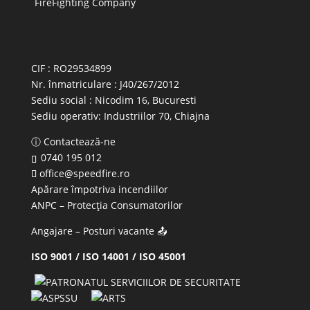
CIF : RO29534899
Nr. înmatriculare : J40/267/2012
Sediu social : Nicodim 16, Bucuresti
Sediu operativ:
Industriilor 70, Chiajna
ⓘ Contactează-ne
0740 195 012
office@speedfire.ro
Apărare împotriva incendiilor
ANPC
– Protecția Consumatorilor
Angajare – Posturi vacante
📤
ISO 9001 / ISO 14001 / ISO 45001