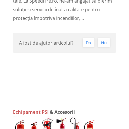
tale. La SpeedFire.ro, ne-am angajat să oferim
soluții si servicii de înaltă calitate pentru
protecția împotriva incendiilor,…
A fost de ajutor articolul?
Da
Nu
Echipament PSI
& Accesorii