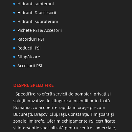
Hidranti subterani
Hidranti & accesorii
Hidranti supraterani
Pichete PSI & Accesorii
Racorduri PSI
Reductii PSI
Stingătoare
Accesorii PSI
DESPRE SPEED FIRE
SpeedFire.ro oferă servicii de pompieri privați și
soluții inovative de stingere a incendiilor în toată
România, cu acoperire rapidă în orașe precum
București, Brașov, Cluj, Iași, Constanța, Timișoara și
zonele limitrofe. Oferim echipamente PSI certificate
și intervenție specializată pentru centre comerciale,