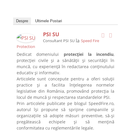
Despre
Ultimele Postari
PSI SU
la
Consultant PSI SU
Speed Fire
Protection
Dedicat domeniului
protecției la incendiu
,
protecției civile și a sănătății și securității în
muncă, cu experiență în redactarea conținutului
educativ și informativ.
Articolele sunt concepute pentru a oferi soluții
practice și a facilita înțelegerea normelor
legislative din România, promovând protecția la
locul de muncă și respectarea standardelor PSI.
Prin articolele publicate pe blogul SpeedFire.ro,
autorul își propune să sprijine companiile și
organizațiile să adopte măsuri preventive, să-și
pregătească echipele și să mențină
conformitatea cu reglementările legale.