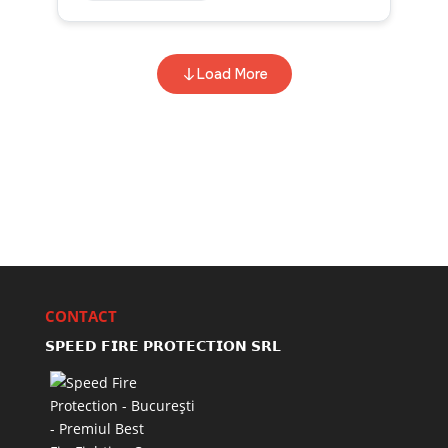
CONTACT
𝗦𝗣𝗘𝗘𝗗 𝗙𝗜𝗥𝗘 𝗣𝗥𝗢𝗧𝗘𝗖𝗧𝗜𝗢𝗡 𝗦𝗥𝗟