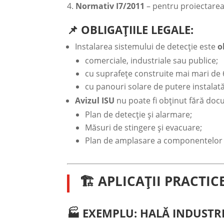
Normativ I7/2011
– pentru proiectarea i
📌 OBLIGAȚIILE LEGALE:
Instalarea sistemului de detecție este
o
comerciale, industriale sau publice;
cu suprafețe construite mai mari de
cu panouri solare de putere instalat
Avizul ISU
nu poate fi obținut fără doc
Plan de detecție și alarmare;
Măsuri de stingere și evacuare;
Plan de amplasare a componentelor f
🏗️ APLICAȚII PRACTIC
🏭 EXEMPLU: HALĂ INDUSTR