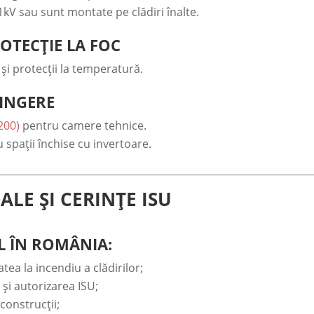
 1kV sau sunt montate pe clădiri înalte.
ROTECȚIE LA FOC
 și protecții la temperatură.
TINGERE
200)
pentru camere tehnice.
spații închise cu invertoare.
ALE ȘI CERINȚE ISU
L ÎN ROMÂNIA:
tea la incendiu a clădirilor;
 și autorizarea ISU;
 construcții;