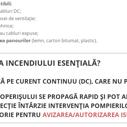
ibili
;
cabluri DC;
psei de ventilație;
hnice;
 sau cabluri expuse;
rea panourilor
(lemn, carton bitumat, plastic).
IA INCENDIULUI ESENȚIALĂ?
ZĂ PE
CURENT CONTINUU (DC)
, CARE NU 
ACOPERIȘULUI SE PROPAGĂ RAPID ȘI POT 
TECȚIE ÎNTÂRZIE INTERVENȚIA POMPIERIL
TORIE PENTRU
AVIZAREA/AUTORIZAREA I