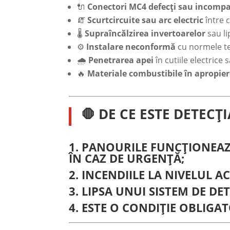
🔌
Conectori MC4 defecți sau incompat
🧯
Scurtcircuite sau arc electric
între 
🌡️
Supraîncălzirea invertoarelor
sau li
⚙️
Instalare neconformă
cu normele te
🌧️
Penetrarea apei
în cutiile electrice
🔥
Materiale combustibile în apropie
🛑 DE CE ESTE DETECȚ
1. PANOURILE FUNCȚIONEA
ÎN CAZ DE URGENȚĂ;
2. INCENDIILE LA NIVELUL 
3. LIPSA UNUI SISTEM DE DE
4. ESTE O
CONDIȚIE OBLIGA