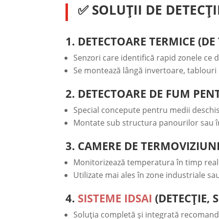
✅
SOLUȚII DE DETECȚ
1.
DETECTOARE TERMICE (DE
Senzori care identifică rapid zonele ce 
Se montează lângă invertoare, tablouri 
2.
DETECTOARE DE FUM PEN
Special concepute pentru medii deschi
Montate sub structura panourilor sau î
3.
CAMERE DE TERMOVIZIUNE
Monitorizează temperatura în timp real 
Utilizate mai ales în zone industriale sau
4.
SISTEME IDSAI
(DETECȚIE, 
Soluția completă și integrată recomand