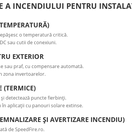
IE A INCENDIULUI PENTRU INSTALA
 TEMPERATURĂ)
depășesc o temperatură critică.
DC sau cutii de conexiuni.
TRU EXTERIOR
se sau praf, cu compensare automată.
n zona invertoarelor.
 (TERMICE)
și detectează puncte fierbinți.
 în aplicații cu panouri solare extinse.
SEMNALIZARE ȘI AVERTIZARE INCENDIU)
ată de SpeedFire.ro.