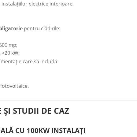
nstalațiilor electrice interioare.
bligatorie
pentru clădirile:
 600 mp;
ă >20 kW;
umentație care să includă:
otovoltaice.
E ȘI STUDII DE CAZ
IALĂ CU 100KW INSTALAȚI