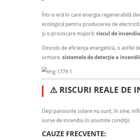
Într-o eră în care energia regenerabilă dev
ecologică pentru producerea de electricita
și o provocare majoră:
riscul de incendi
Dincolo de eficiența energetică, o astfel de
urmare,
sistemele de detecție a incendii
⚠️
RISCURI REALE DE 
Deși panourile solare nu sunt, în sine, inf
surse de incendiu în anumite condiții:
CAUZE FRECVENTE: