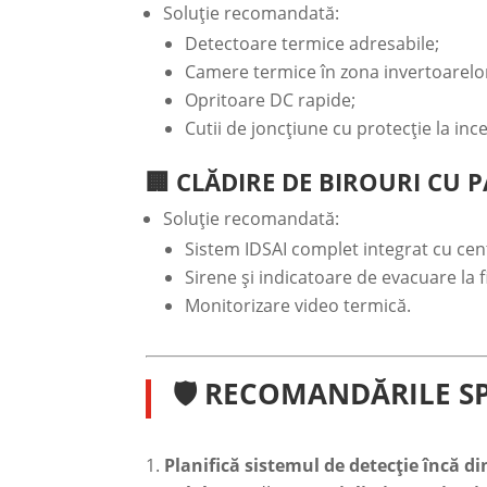
Soluție recomandată:
Detectoare termice adresabile;
Camere termice în zona invertoarelo
Opritoare DC rapide;
Cutii de joncțiune cu protecție la inc
🏢 CLĂDIRE DE BIROURI CU
Soluție recomandată:
Sistem IDSAI complet integrat cu cent
Sirene și indicatoare de evacuare la f
Monitorizare video termică.
🛡️ RECOMANDĂRILE S
Planifică sistemul de detecție încă di