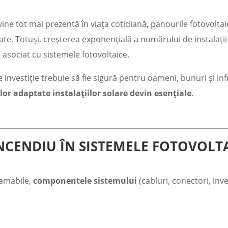
ine tot mai prezentă în viața cotidiană, panourile fotovoltaic
te. Totuși, creșterea exponențială a numărului de instalații
u
asociat cu sistemele fotovoltaice.
 investiție trebuie să fie sigură pentru oameni, bunuri și infr
lor adaptate instalațiilor solare devin esențiale
.
INCENDIU ÎN SISTEMELE FOTOVOLT
lamabile,
componentele sistemului
(cabluri, conectori, inv