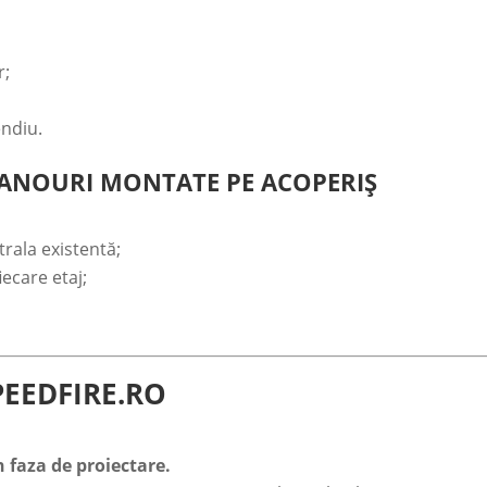
r;
endiu.
 PANOURI MONTATE PE ACOPERIȘ
rala existentă;
iecare etaj;
PEEDFIRE.RO
n faza de proiectare.