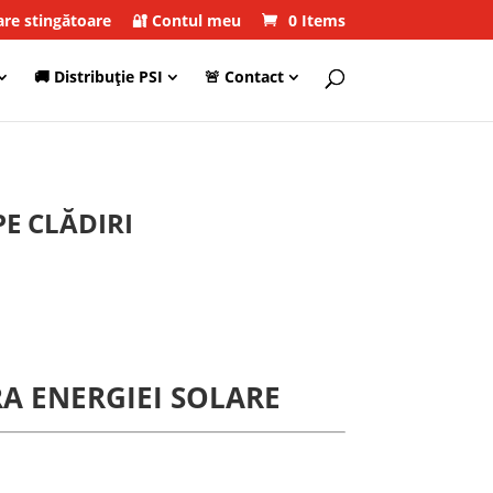
care stingătoare
🔐 Contul meu
0 Items
🚚 Distribuţie PSI
🚨 Contact
E CLĂDIRI
A ENERGIEI SOLARE