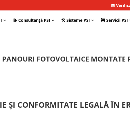
📅 Verifi
I
📝 Consultanţă PSI
🛠 Sisteme PSI
🚒 Servicii PSI
A PANOURI FOTOVOLTAICE MONTATE P
E ȘI CONFORMITATE LEGALĂ ÎN ER