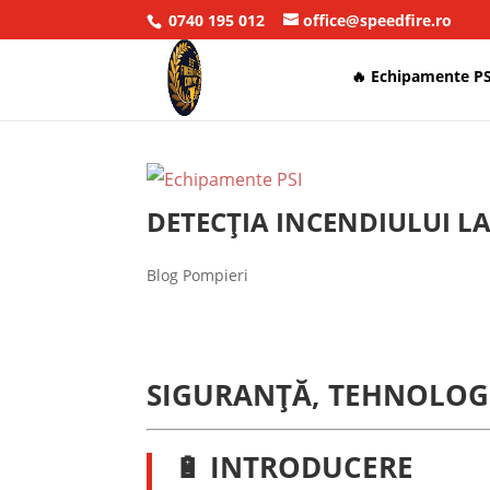
0740 195 012
office@speedfire.ro
🔥 Echipamente PS
DETECȚIA INCENDIULUI L
Blog Pompieri
SIGURANȚĂ, TEHNOLOGI
🔋
INTRODUCERE