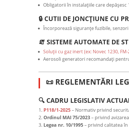
Obligatorii în instalațiile care depășesc
🔒 CUTII DE JONCȚIUNE CU P
Încorporează siguranțe fuzibile, senzori
🧯 SISTEME AUTOMATE DE S
Soluții cu gaz inert (ex: Novec 1230, FM-
Aerosoli generatori recomandați pentru 
📜 REGLEMENTĂRI LEG
🔍 CADRU LEGISLATIV ACTUA
P118/1-2025
– Normativ privind securita
Ordinul MAI 75/2023
– privind avizarea
Legea nr. 10/1995
– privind calitatea în