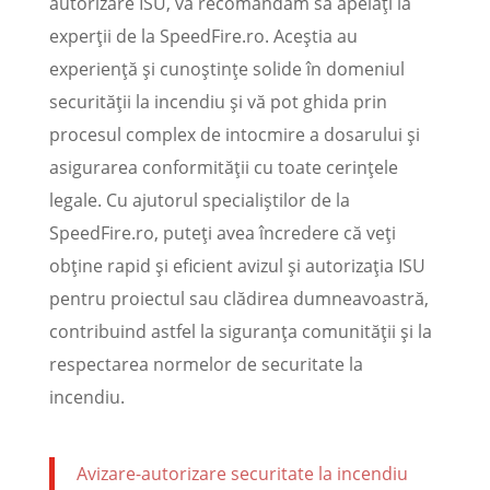
autorizare ISU, vă recomandăm să apelați la
experții de la SpeedFire.ro. Aceștia au
experiență și cunoștințe solide în domeniul
securității la incendiu și vă pot ghida prin
procesul complex de intocmire a dosarului și
asigurarea conformității cu toate cerințele
legale. Cu ajutorul specialiștilor de la
SpeedFire.ro, puteți avea încredere că veți
obține rapid și eficient avizul și autorizația ISU
pentru proiectul sau clădirea dumneavoastră,
contribuind astfel la siguranța comunității și la
respectarea normelor de securitate la
incendiu.
Avizare-autorizare securitate la incendiu