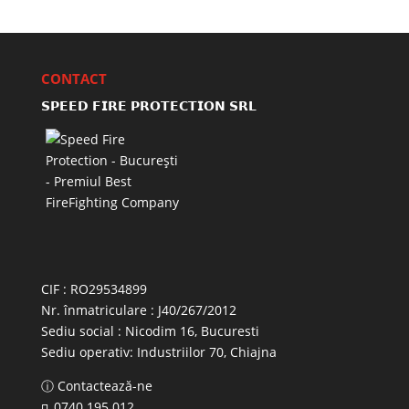
CONTACT
𝗦𝗣𝗘𝗘𝗗 𝗙𝗜𝗥𝗘 𝗣𝗥𝗢𝗧𝗘𝗖𝗧𝗜𝗢𝗡 𝗦𝗥𝗟
CIF : RO29534899
Nr. înmatriculare : J40/267/2012
Sediu social : Nicodim 16, Bucuresti
Sediu operativ:
Industriilor 70, Chiajna
ⓘ Contactează-ne
0740 195 012