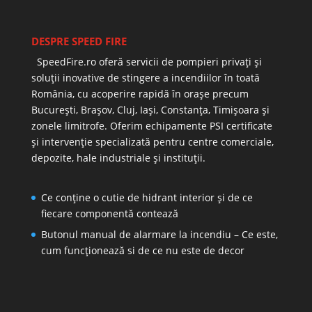
DESPRE SPEED FIRE
SpeedFire.ro oferă servicii de pompieri privați și
soluții inovative de stingere a incendiilor în toată
România, cu acoperire rapidă în orașe precum
București, Brașov, Cluj, Iași, Constanța, Timișoara și
zonele limitrofe. Oferim echipamente PSI certificate
și intervenție specializată pentru centre comerciale,
depozite, hale industriale și instituții.
Ce conține o cutie de hidrant interior și de ce
fiecare componentă contează
Butonul manual de alarmare la incendiu – Ce este,
cum funcționează si de ce nu este de decor