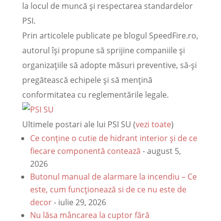
la locul de muncă și respectarea standardelor
PSI.
Prin articolele publicate pe blogul SpeedFire.ro,
autorul își propune să sprijine companiile și
organizațiile să adopte măsuri preventive, să-și
pregătească echipele și să mențină
conformitatea cu reglementările legale.
Ultimele postari ale lui PSI SU
(
vezi toate
)
Ce conține o cutie de hidrant interior și de ce
fiecare componentă contează
- august 5,
2026
Butonul manual de alarmare la incendiu – Ce
este, cum funcționează si de ce nu este de
decor
- iulie 29, 2026
Nu lăsa mâncarea la cuptor fără