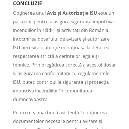
CONCLUZIE
Obținerea unui
Aviz și Autorizație ISU
este un
pas critic pentru a asigura siguranța împotriva
incendiilor în clădiri și activități din România.
Intocmirea dosarului de avizare și autorizare
ISU necesită o atenție minuțioasă la detalii și
respectarea strictă a cerințelor legale și
tehnice. Prin pregătirea corectă a acestui dosar
și asigurarea conformității cu regulamentele
ISU, puteți contribui la siguranța și protecția
împotriva incendiilor în comunitatea
dumneavoastră.
Pentru cea mai bună asistență în obținerea
documentelor necesare pentru avizare și