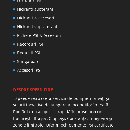
Furtunuri PSI
Hidranti subterani
Hidranti & accesorii
Hidranti supraterani
Pichete PSI & Accesorii
Racorduri PSI
Reductii PSI
Stingătoare
Accesorii PSI
DESPRE SPEED FIRE
SpeedFire.ro oferă servicii de pompieri privați și
soluții inovative de stingere a incendiilor în toată
România, cu acoperire rapidă în orașe precum
București, Brașov, Cluj, Iași, Constanța, Timișoara și
zonele limitrofe. Oferim echipamente PSI certificate