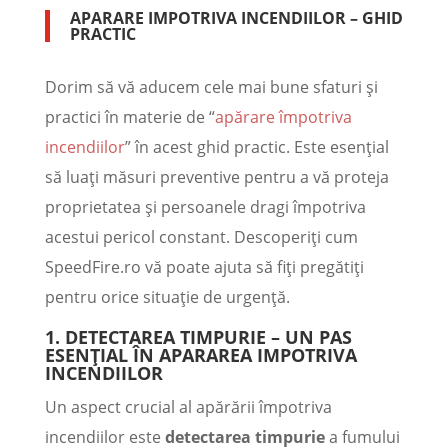
APARARE IMPOTRIVA INCENDIILOR – GHID
PRACTIC
Dorim să vă aducem cele mai bune sfaturi și
practici în materie de “
apărare împotriva
incendiilor
” în acest ghid practic. Este esențial
să luați măsuri preventive pentru a vă proteja
proprietatea și persoanele dragi împotriva
acestui pericol constant. Descoperiți cum
SpeedFire.ro vă poate ajuta să fiți pregătiți
pentru orice situație de urgență.
1.
DETECTAREA TIMPURIE – UN PAS
ESENȚIAL ÎN APARAREA IMPOTRIVA
INCENDIILOR
Un aspect crucial al apărării împotriva
incendiilor este
detectarea timpurie
a fumului