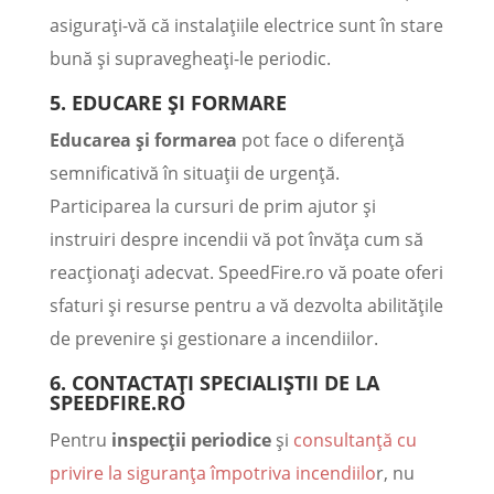
asigurați-vă că instalațiile electrice sunt în stare
bună și supravegheați-le periodic.
5.
EDUCARE ȘI FORMARE
Educarea și formarea
pot face o diferență
semnificativă în situații de urgență.
Participarea la cursuri de prim ajutor și
instruiri despre incendii vă pot învăța cum să
reacționați adecvat. SpeedFire.ro vă poate oferi
sfaturi și resurse pentru a vă dezvolta abilitățile
de prevenire și gestionare a incendiilor.
6.
CONTACTAȚI SPECIALIȘTII DE LA
SPEEDFIRE.RO
Pentru
inspecții periodice
și
consultanță cu
privire la siguranța împotriva incendiilo
r, nu