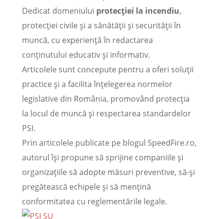
Dedicat domeniului
protecției la incendiu
,
protecției civile și a sănătății și securității în
muncă, cu experiență în redactarea
conținutului educativ și informativ.
Articolele sunt concepute pentru a oferi soluții
practice și a facilita înțelegerea normelor
legislative din România, promovând protecția
la locul de muncă și respectarea standardelor
PSI.
Prin articolele publicate pe blogul SpeedFire.ro,
autorul își propune să sprijine companiile și
organizațiile să adopte măsuri preventive, să-și
pregătească echipele și să mențină
conformitatea cu reglementările legale.