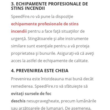
3.
ECHIPAMENTE PROFESIONALE DE
STINS INCENDII
SpeedFire.ro vă pune la dispoziție
echipamente profesionale de stins
incendii
pentru a face față situațiilor de
urgență. Stingătoarele și alte instrumente
similare sunt esențiale pentru a vă proteja
proprietatea și bunurile. Asigurați-vă că aveți
acces la astfel de echipamente de calitate.
4.
PREVENIREA ESTE CHEIA
Prevenirea este întotdeauna mai bună decât
remedierea. SpeedFire.ro vă sfătuiește să
evitați sursele de foc
deschis
nesupravegheate, precum lumânările
sau arzătoarele de lumanari. De asemenea,