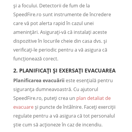
și a focului. Detectorii de fum de la
SpeedFire.ro sunt instrumente de încredere
care vă pot alerta rapid în cazul unei
amenințări. Asigurați-vă că instalați aceste
dispozitive în locurile cheie din casa dvs. și
verificați-le periodic pentru a vă asigura că
funcționează corect.
2.
PLANIFICAȚI ȘI EXERSAȚI EVACUAREA
Planificarea evacuării
este esențială pentru
siguranța dumneavoastră. Cu ajutorul
SpeedFire.ro, puteți crea un
plan detaliat de
evacuare
și puncte de întâlnire. Faceți exerciții
regulate pentru a vă asigura că tot personalul
știe cum să acționeze în caz de incendiu.