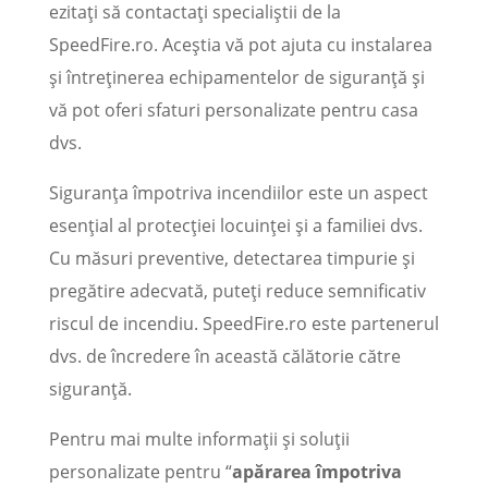
ezitați să contactați specialiștii de la
SpeedFire.ro. Aceștia vă pot ajuta cu instalarea
și întreținerea echipamentelor de siguranță și
vă pot oferi sfaturi personalizate pentru casa
dvs.
Siguranța împotriva incendiilor este un aspect
esențial al protecției locuinței și a familiei dvs.
Cu măsuri preventive, detectarea timpurie și
pregătire adecvată, puteți reduce semnificativ
riscul de incendiu. SpeedFire.ro este partenerul
dvs. de încredere în această călătorie către
siguranță.
Pentru mai multe informații și soluții
personalizate pentru “
apărarea împotriva