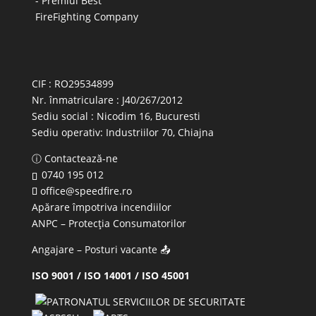
CIF : RO29534899
Nr. înmatriculare : J40/267/2012
Sediu social : Nicodim 16, Bucuresti
Sediu operativ:
Industriilor 70, Chiajna
ⓘ Contactează-ne
0740 195 012
office@speedfire.ro
Apărare împotriva incendiilor
ANPC
– Protecția Consumatorilor
Angajare – Posturi vacante
📤
ISO 9001 / ISO 14001 / ISO 45001