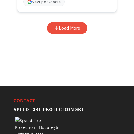
CONTACT
𝗦𝗣𝗘𝗘𝗗 𝗙𝗜𝗥𝗘 𝗣𝗥𝗢𝗧𝗘𝗖𝗧𝗜𝗢𝗡 𝗦𝗥𝗟