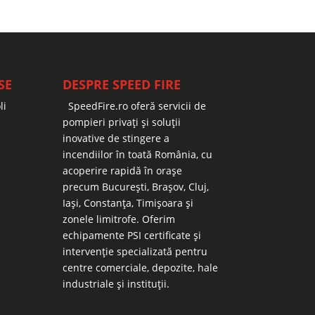
SE
DESPRE SPEED FIRE
li
SpeedFire.ro oferă servicii de
pompieri privați și soluții
inovative de stingere a
incendiilor în toată România, cu
acoperire rapidă în orașe
precum București, Brașov, Cluj,
Iași, Constanța, Timișoara și
zonele limitrofe. Oferim
echipamente PSI certificate și
intervenție specializată pentru
centre comerciale, depozite, hale
industriale și instituții.