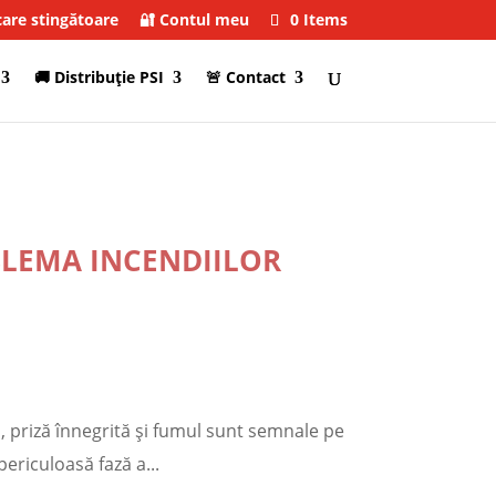
care stingătoare
🔐 Contul meu
0 Items
🚚 Distribuţie PSI
🚨 Contact
BLEMA INCENDIILOR
s, priză înnegrită și fumul sunt semnale pe
ericuloasă fază a...