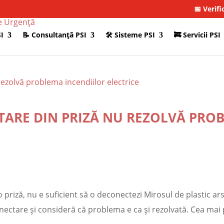
📅 Verifi
I
📝 Consultanţă PSI
🛠 Sisteme PSI
🚒 Servicii PSI
TARE DIN PRIZĂ NU REZOLVĂ PRO
o priză, nu e suficient să o deconectezi Mirosul de plastic ar
ectare și consideră că problema e ca și rezolvată. Cea mai p