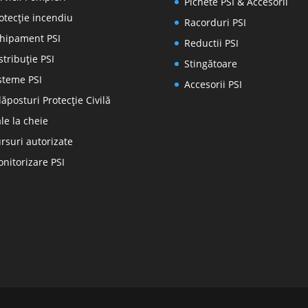
Pichete PSI & Accesorii
otecţie incendiu
Racorduri PSI
hipament PSI
Reductii PSI
stribuţie PSI
Stingătoare
steme PSI
Accesorii PSI
ăposturi Protecție Civilă
le la cheie
rsuri autorizate
nitorizare PSI