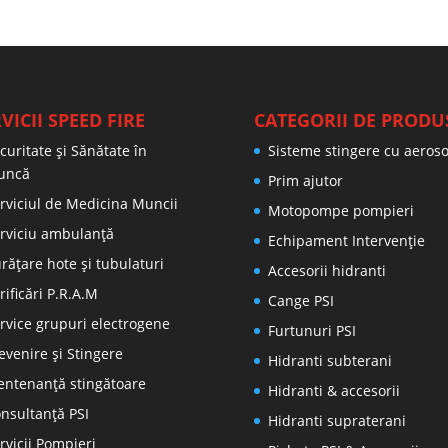
VICII SPEED FIRE
CATEGORII DE PRODU
curitate și Sănătate în
Sisteme stingere cu aeroso
uncă
Prim ajutor
rviciul de Medicina Muncii
Motopompe pompieri
rviciu ambulanță
Echipament Intervenție
rățare hote și tubulaturi
Accesorii hidranti
rificări P.R.A.M
Cange PSI
rvice grupuri electrogene
Furtunuri PSI
evenire şi Stingere
Hidranti subterani
ntenanţă stingătoare
Hidranti & accesorii
nsultanţă PSI
Hidranti supraterani
rvicii Pompieri