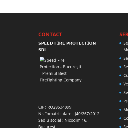
CONTACT
SER
𝗦𝗣𝗘𝗘𝗗 𝗙𝗜𝗥𝗘 𝗣𝗥𝗢𝗧𝗘𝗖𝗧𝗜𝗢𝗡
Se
𝗦𝗥𝗟
M
Se
Se
Cu
Ve
Se
Pr
CIF : RO29534899
Me
Nr. înmatriculare : J40/267/2012
Co
Sediu social : Nicodim 16,
Bucuresti
Se