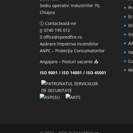
Sediu operativ:
Industriilor 70,
Pr
Chiajna
Ec
ⓘ Contactează-ne
Di
0740 195 012
Si
office@speedfire.ro
Ad
Apărare împotriva incendiilor
ANPC
– Protecția Consumatorilor
Ha
Cu
Angajare – Posturi vacante
📤
Mo
ISO 9001 / ISO 14001 / ISO 45001
© 2012 - 2026 ® SpeedFire.ro