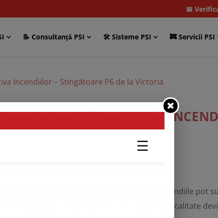
📅 Verifi
SI
📝 Consultanţă PSI
🛠 Sisteme PSI
🚒 Servicii PSI
ȚIA EFICIENTĂ ÎMPOTRIVA INCEND
riva Incendiilor pe SpeedFire.ro Introducere Incendiile pot 
untem pregătiți. În acest sens, un stingător de calitate dev