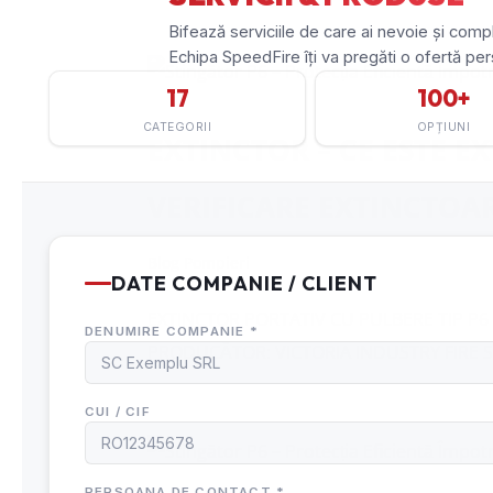
EXTINCTOR – CE ESTE EX
VERIFICARE EXTINCTOAR
Blog Pompieri
EXTINCTOR PORTATIV CU PULBERE TIP P6 PR
PRODUCĂTOR: VICTORIA INDUSTRY FIRE S.R.L