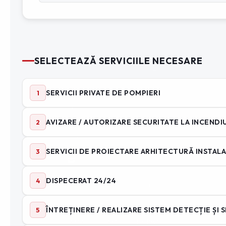
Cu
Ve
Se
Pr
CIF : RO29534899
Me
Nr. înmatriculare : J40/267/2012
Co
Sediu social : Nicodim 16,
Bucuresti
Se
Sediu operativ:
Industriilor 70,
Pr
Chiajna
Ec
ⓘ Contactează-ne
Di
0740 195 012
Si
office@speedfire.ro
Ad
Apărare împotriva incendiilor
ANPC
– Protecția Consumatorilor
Ha
Cu
Angajare – Posturi vacante
📤
Mo
ISO 9001 / ISO 14001 / ISO 45001