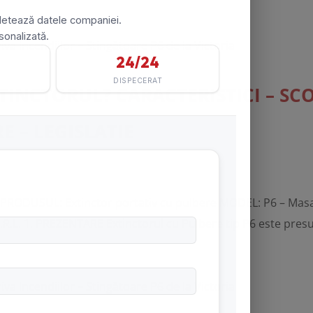
TINCTORUL? CARACTERISTICI – SCOP
E – LEGISLATIE
ODUSUL: Extinctor portativ cu pulbere MODEL: P6 – Masa în
. 1. PREZENTARE Extinctorul cu Pulbere tip P6 este presur