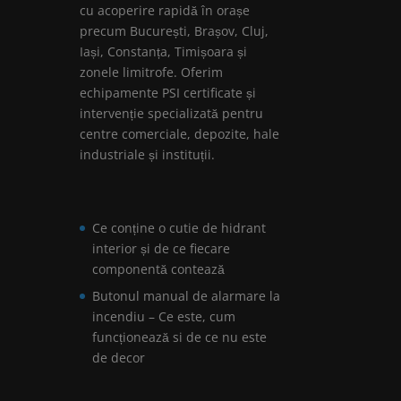
cu acoperire rapidă în orașe
precum București, Brașov, Cluj,
Iași, Constanța, Timișoara și
zonele limitrofe. Oferim
echipamente PSI certificate și
intervenție specializată pentru
centre comerciale, depozite, hale
industriale și instituții.
Ce conține o cutie de hidrant
interior și de ce fiecare
componentă contează
Butonul manual de alarmare la
incendiu – Ce este, cum
funcționează si de ce nu este
de decor