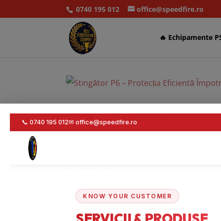
0740 195 012
office@speedfire.ro
🔥 Echipamente P
STINGĂTOR P6 – PROTEC
P6 DE LA VICTORIA
Blog Pompieri
Stingătorul P6 – Protecția Eficientă Împot
pot provoca pagube catastrofale dacă nu s