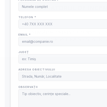
STINGATORUL DE INCENDI
Blog Pompieri
STINGĂTOR PORTATIV CU PULBERE TIP P6 PR
PRODUCĂTOR: VICTORIA INDUSTRY FIRE S.R.L
CONTACT
SER
𝗦𝗣𝗘𝗘𝗗 𝗙𝗜𝗥𝗘 𝗣𝗥𝗢𝗧𝗘𝗖𝗧𝗜𝗢𝗡
Se
𝗦𝗥𝗟
M
Se
Se