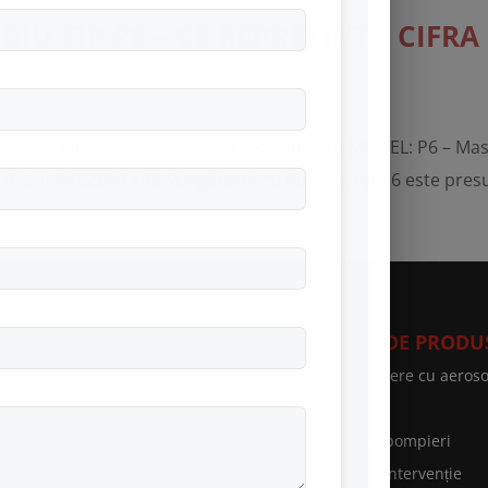
U TIP P6 – CE REPREZINTA CIFRA 
ODUSUL: Stingător portativ cu pulbere MODEL: P6 – Masa î
. 1. PREZENTARE Stingătorul cu Pulbere tip P6 este presur
VICII SPEED FIRE
CATEGORII DE PRODU
curitate și Sănătate în
Sisteme stingere cu aeroso
uncă
Prim ajutor
rviciul de Medicina Muncii
Motopompe pompieri
rviciu ambulanță
Echipament Intervenție