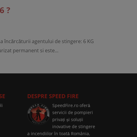
6 ?
ncărcăturii agentului de stingere: 6 KG
izat permanent si este...
SE
DESPRE SPEED FIRE
li
SpeedFire.ro oferă
servicii de pompieri
privați și soluții
inovative de stingere
a incendiilor în toată România,