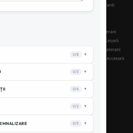
rățare hote și tubulaturi
Accesorii hidranti
rificări P.R.A.M
Cange PSI
rvice grupuri electrogene
Furtunuri PSI
evenire şi Stingere
Hidranti subterani
ntenanţă stingătoare
Hidranti & accesorii
nsultanţă PSI
Hidranti supraterani
rvicii Pompieri
Pichete PSI & Accesorii
otecţie incendiu
Racorduri PSI
hipament PSI
Reductii PSI
stribuţie PSI
Stingătoare
steme PSI
Accesorii PSI
ăposturi Protecție Civilă
le la cheie
rsuri autorizate
nitorizare PSI