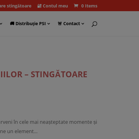
care stingătoare
🔐 Contul meu
0 Items
🚚 Distribuţie PSI
🚨 Contact
IILOR – STINGĂTOARE
surveni în cele mai neașteptate momente și
ine un element...