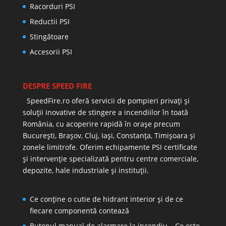
Racorduri PSI
Reductii PSI
Stingătoare
Accesorii PSI
DESPRE SPEED FIRE
SpeedFire.ro oferă servicii de pompieri privați și
soluții inovative de stingere a incendiilor în toată
România, cu acoperire rapidă în orașe precum
București, Brașov, Cluj, Iași, Constanța, Timișoara și
zonele limitrofe. Oferim echipamente PSI certificate
și intervenție specializată pentru centre comerciale,
depozite, hale industriale și instituții.
Ce conține o cutie de hidrant interior și de ce
fiecare componentă contează
Butonul manual de alarmare la incendiu – Ce este,