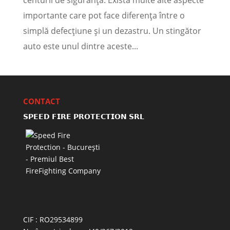
centurii de siguranță. Există multe alte aspecte
importante care pot face diferența între o
simplă defecțiune și un dezastru. Un stingător
auto este unul dintre aceste...
CONTACT
𝗦𝗣𝗘𝗘𝗗 𝗙𝗜𝗥𝗘 𝗣𝗥𝗢𝗧𝗘𝗖𝗧𝗜𝗢𝗡 𝗦𝗥𝗟
CIF : RO29534899