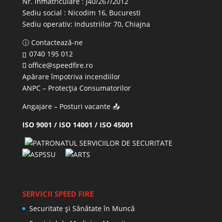
Nr. înmatriculare : J40/267/2012
Sediu social : Nicodim 16, Bucuresti
Sediu operativ:
Industriilor 70, Chiajna
ⓘ Contactează-ne
0740 195 012
office@speedfire.ro
Apărare împotriva incendiilor
ANPC
– Protecția Consumatorilor
Angajare – Posturi vacante
📤
ISO 9001 / ISO 14001 / ISO 45001
SERVICII SPEED FIRE
Securitate și Sănătate în Muncă